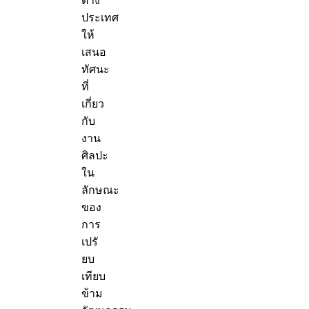
ต่าง
ประเทศ
ให้
เสนอ
ทัศนะ
ที่
เกี่ยว
กับ
งาน
ศิลปะ
ใน
ลักษณะ
ของ
การ
เปรั
ยบ
เทียบ
ข้าม