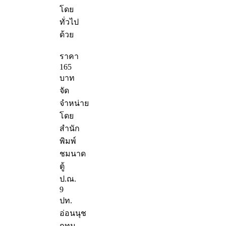
โดย
ทั่วไป
ด้วย
ราคา
165
บาท
จัด
จำหน่าย
โดย
สำนัก
พิมพ์
ชมนาด
ตู้
ป.ณ.
9
ปท.
อ่อนนุช
กทม.