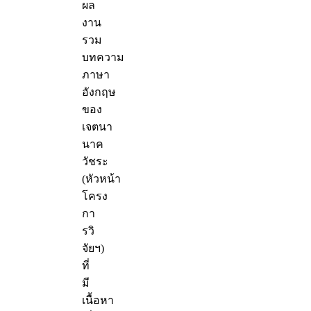
ผล
งาน
รวม
บทความ
ภาษา
อังกฤษ
ของ
เจตนา
นาค
วัชระ
(หัวหน้า
โครง
กา
รวิ
จัยฯ)
ที่
มี
เนื้อหา