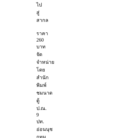
ไป
สู่
สากล
ราคา
260
บาท
จัด
จำหน่าย
โดย
สำนัก
พิมพ์
ชมนาด
ตู้
ป.ณ.
9
ปท.
อ่อนนุช
กทม.