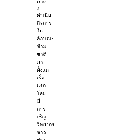
ภาค
2"
ดำเนิน
กิจการ
ใน
ลักษณะ
ข้าม
ชาติ
มา
ตั้งแต่
เริ่ม
แรก
โดย
มี
การ
เชิญ
วิทยากร
ชาว