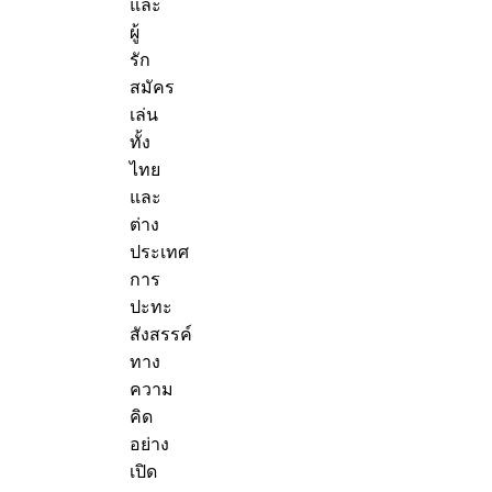
และ
ผู้
รัก
สมัคร
เล่น
ทั้ง
ไทย
และ
ต่าง
ประเทศ
การ
ปะทะ
สังสรรค์
ทาง
ความ
คิด
อย่าง
เปิด