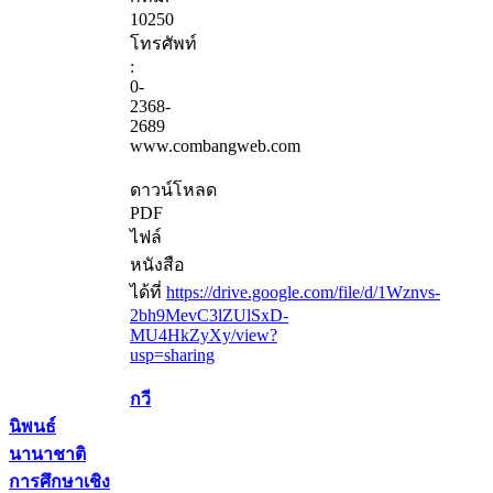
10250
โทรศัพท์
:
0-
2368-
2689
www.combangweb.com
ดาวน์โหลด
PDF
ไฟล์
หนังสือ
ได้ที่
https://drive.google.com/file/d/1Wznvs-
2bh9MevC3lZUlSxD-
MU4HkZyXy/view?
usp=sharing
กวี
นิพนธ์
นานาชาติ
การศึกษาเชิง