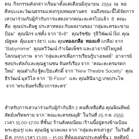
คน กิจกรรมดังกล่าวเริ่มมาตั้งแต่เดือนมิถุนายน 2554 ณ หอ
ศิลปะและวัฒนธรรมแห่งกรุงเทพมหานคร จนถึงขณะนี้ได้จัดการ
เสวนาร่วมกับผู้กำกับการแสดงจากคณะละครไปแล้ว 8 คณะ
คือ คุณประดิษฐ ประสาททอง กับผลงานของ “กลุ่มละครมะขาม
ป้อม” คุณนิกร แซ่ตั้ง จาก “8×8” คุณรัชชัย รุจิวิพัฒน์ (งิ่ง), คุณ
ณัฐพล คุ้มเมธา
(
ธา), และ คุณ
ทองเกลือ ทองแท้
(เกลือ) จาก
“Babymime” คุณทวีวัฒน์ กำเนิดเพ็ชร และอาจารย์ไพบูลย์
โสภณสุวภาพ จาก “กลุ่มละครเพื่อการเรียนรู้บางเพลย์” อาจารย์
ชลประคัลภ์และคุณฐานชน จันทร์เรือง จาก “คณะละครมรดก
ใหม่” คุณดำเกิง ฐิตะปิยะศักดิ์ จาก “New Theatre Society” คุณ
ธีรวัฒน์ มุลวิไล จาก “B-Floor” และ คุณสินีนาฏ เกษประไพ
จาก “พระจันทร์เสี้ยวการละคร”
สำหรับการเสวนาร่วมกับผู้กำกับอีก 2 คนที่เหลือคือ คุณพิณทิพย์
สัตย์เพริดพราย จาก “คณะละครสมมุติ” ในวันที่ 25 ก.พ. 2555
เวลา 15.00-17.00 ที่ชั้น2 ร้านสังคมนิยม (ร้านนี้อยู่ตรงข้ามป้อม
พระสุ
เมรุ) และ คุณณัฐ นวลแพง จาก “กลุ่มละครเสาสูง” ในวันที่ 4
มี.ค. 2555 เวลา 13.00 – 15.00 ที่ห้องเอนกประสงค์ชั้น 1 หอศิลป์