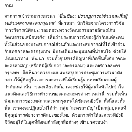
กทม.
จากการเข้าร่วมการเสวนา
“ขึ้นเขียง : ปรากฏการณ์ชำแหละกึ๋นผู้
เขย่าเทศกาลละครกรุงเทพ”
ที่ผ่านมา นักวิจัยจากโครงการวิจัย
“การวิจารณ์ศิลปะ: รอยต่อระหว่างวัฒนธรรมลายลักษณ์กับ
วัฒนธรรมเสมือนจริง” เห็นว่าประสบการณ์ของผู้กำกับแต่ละคน
ทั้งในส่วนของประสบการณ์ส่วนตัวและประสบการณ์ที่ได้เข้าร่วม
กับเทศกาลละครกรุงเทพ มีประเด็นและมุมมองที่น่าสนใจ ช่วยให้
เห็นแนวทาง พัฒนา รวมทั้งอุปสรรค์ปัญหาที่เกิดขึ้นทั้งกับ “คณะ
ละครสามัญ” (หรือที่มีผู้เรียกว่า “ละครผอม”) และเทศกาลละคร
กรุงเทพ จึงเห็นว่าควรจะเผยแพร่สรุปการประชุมการเสวนาดัง
กล่าวให้ผู้ที่อยู่ในวงการละครเวทีได้เรียนรู้ผ่านบทเรียนของผู้
กำกับเหล่านั้น ขณะเดียวกันก็อาจจะช่วยให้ผู้สนใจทั่วไปเข้าใจ
แนวคิดและวิธีการทำงานของคณะละครต่างๆ เหล่านี้ รวมทั้งเห็น
พัฒนาการของเทศกาลละครกรุงเทพได้ชัดเจนยิ่งขึ้น ทั้งนี้และทั้ง
นั้น เราคงจะปฏิเสธไม่ได้ว่า กลุ่ม “ละครสามัญ” เป็นกลุ่มบุคคลที่
มีคุณุปการต่อวงการศิลปะของไทย ด้วยการทำให้ละครเวทียังมี
ชีวิตอยู่ได้ในยุคที่สังคมกำลังถูกสื่อต่างๆ เข้ามาครอบงำ