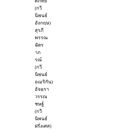
ศภัทิย์
(กวี
นิพนธ์
อังกฤษ)
สุรภี
พรรณ
ฉัตร
าภ
รณ์
(กวี
นิพนธ์
อเมริกัน)
อัจฉรา
วรรณ
ชษฐ์
(กวี
นิพนธ์
ฝรั่งเศส)