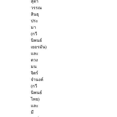
สุดา
วรรณ
สินธุ
ประ
มา
(กวี
นิพนธ์
เยอรมัน)
และ
ดวง
มน
จิตร์
จำนงค์
(กวี
นิพนธ์
ไทย)
และ
มี