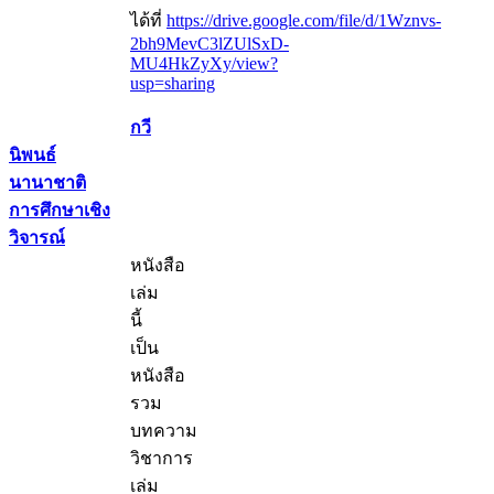
ได้ที่
https://drive.google.com/file/d/1Wznvs-
2bh9MevC3lZUlSxD-
MU4HkZyXy/view?
usp=sharing
กวี
นิพนธ์
นานาชาติ
การศึกษาเชิง
วิจารณ์
หนังสือ
เล่ม
นี้
เป็น
หนังสือ
รวม
บทความ
วิชาการ
เล่ม