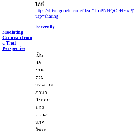
ได้ที่
https://drive.google.com/file/d/1LoPNNQOeHYxP
usp=sharing
Fervently
Mediating
Criticism from
a Thai
Perspective
เป็น
ผล
งาน
รวม
บทความ
ภาษา
อังกฤษ
ของ
เจตนา
นาค
วัชระ