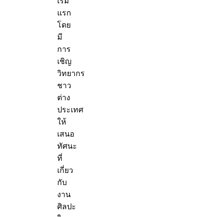
เริ่ม
แรก
โดย
มี
การ
เชิญ
วิทยากร
ชาว
ต่าง
ประเทศ
ให้
เสนอ
ทัศนะ
ที่
เกี่ยว
กับ
งาน
ศิลปะ