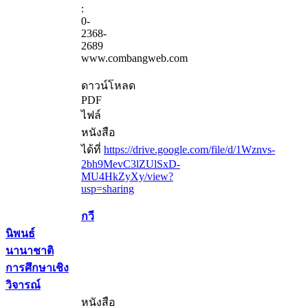
:
0-
2368-
2689
www.combangweb.com
ดาวน์โหลด
PDF
ไฟล์
หนังสือ
ได้ที่
https://drive.google.com/file/d/1Wznvs-
2bh9MevC3lZUlSxD-
MU4HkZyXy/view?
usp=sharing
กวี
นิพนธ์
นานาชาติ
การศึกษาเชิง
วิจารณ์
หนังสือ