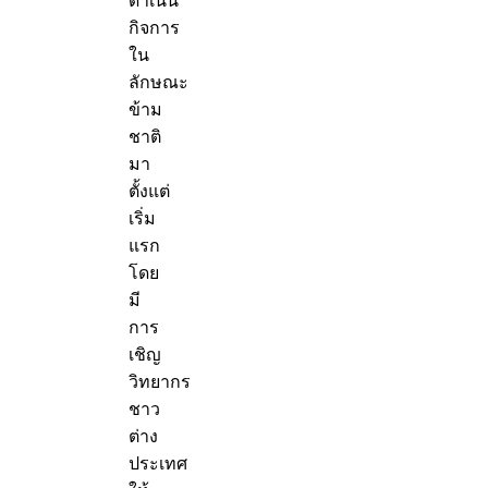
ดำเนิน
กิจการ
ใน
ลักษณะ
ข้าม
ชาติ
มา
ตั้งแต่
เริ่ม
แรก
โดย
มี
การ
เชิญ
วิทยากร
ชาว
ต่าง
ประเทศ