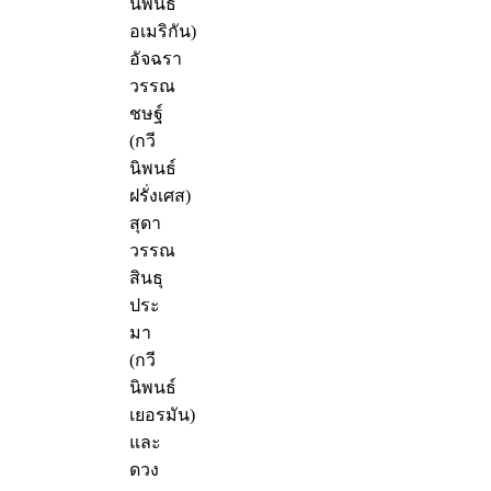
นิพนธ์
อเมริกัน)
อัจฉรา
วรรณ
ชษฐ์
(กวี
นิพนธ์
ฝรั่งเศส)
สุดา
วรรณ
สินธุ
ประ
มา
(กวี
นิพนธ์
เยอรมัน)
และ
ดวง