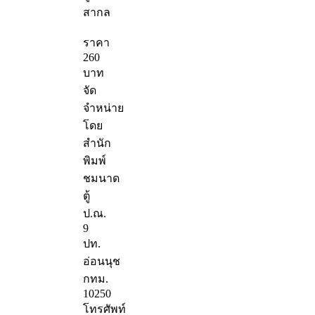
สากล
ราคา
260
บาท
จัด
จำหน่าย
โดย
สำนัก
พิมพ์
ชมนาด
ตู้
ป.ณ.
9
ปท.
อ่อนนุช
กทม.
10250
โทรศัพท์