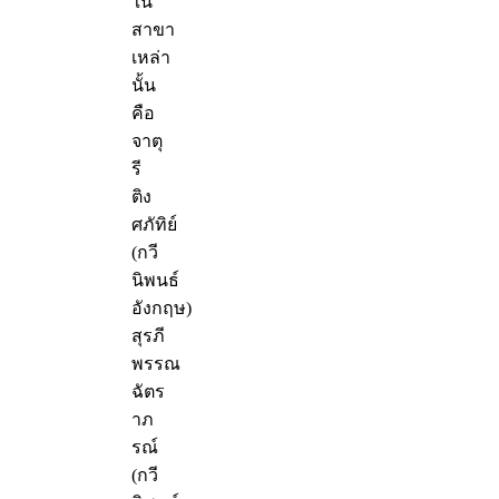
ใน
สาขา
เหล่า
นั้น
คือ
จาตุ
รี
ติง
ศภัทิย์
(กวี
นิพนธ์
อังกฤษ)
สุรภี
พรรณ
ฉัตร
าภ
รณ์
(กวี