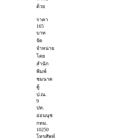
ด้วย
ราคา
165
บาท
จัด
จำหน่าย
โดย
สำนัก
พิมพ์
ชมนาด
ตู้
ป.ณ.
9
ปท.
อ่อนนุช
กทม.
10250
โทรศัพท์