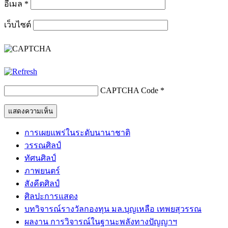
อีเมล
*
เว็บไซต์
CAPTCHA Code
*
การเผยแพร่ในระดับนานาชาติ
วรรณศิลป์
ทัศนศิลป์
ภาพยนตร์
สังคีตศิลป์
ศิลปะการแสดง
บทวิจารณ์รางวัลกองทุน มล.บุญเหลือ เทพยสุวรรณ
ผลงาน การวิจารณ์ในฐานะพลังทางปัญญาฯ