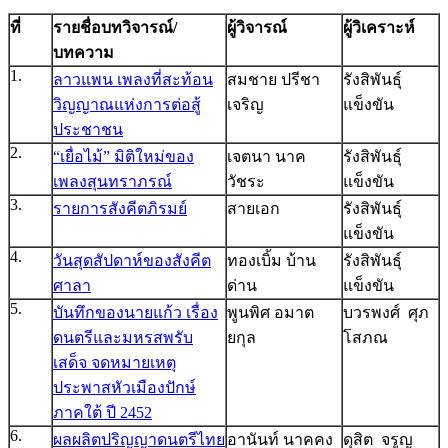
ที่
รายชื่อบทวิจารณ์/
ผู้วิจารณ์
ผู้วิเคราะห์
บทความ
1.
ลาวแพน เพลงที่สะท้อน
สมชาย ปรีชา
รังสิพันธุ์
วิญญาณแห่งการต่อสู้
เจริญ
แข็งขัน
ประชาชน
2.
“เยื่อไม้” มิติใหม่ของ
เจตนา นาค
รังสิพันธุ์
เพลงสุนทราภรณ์
วัชระ
แข็งขัน
3.
รายการสังคีตภิรมย์
สายเอก
รังสิพันธุ์
แข็งขัน
4.
วันสุดสัปดาห์ของสังคีต
ทองเบิ้ม บ้าน
รังสิพันธุ์
ศาลา
ด่าน
แข็งขัน
5.
บันทึกของนายแก้ว เรื่อง
พูนพิศ อมาต
บวรพงศ์ ศุภ
ดนตรีและมหรสพรับ
ยกุล
โสภณ
เสด็จ จดหมายเหตุ
ประพาสหัวเมืองปักษ์
ภาคใต้ ปี 2452
6.
ผลผลิตปริญญาดนตรีไทย
อานันท์ นาคคง
ดุสิต จรูญ