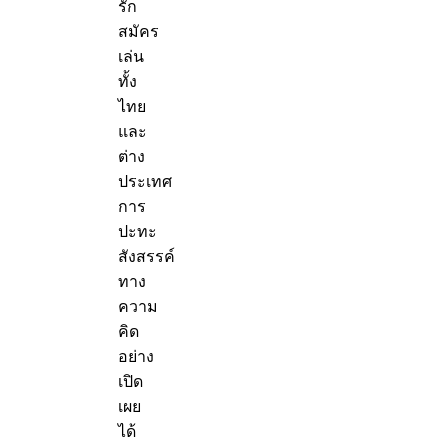
รัก
สมัคร
เล่น
ทั้ง
ไทย
และ
ต่าง
ประเทศ
การ
ปะทะ
สังสรรค์
ทาง
ความ
คิด
อย่าง
เปิด
เผย
ได้