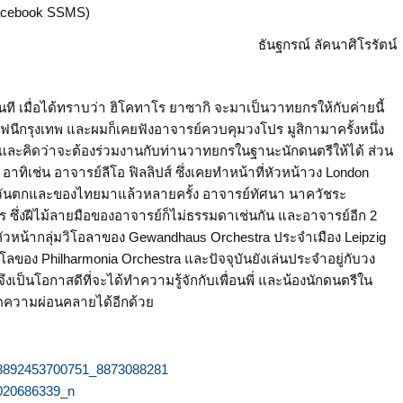
acebook SSMS)
ธันฐกรณ์ ลัคนาศิโรรัตน์
ที เมื่อได้ทราบว่า ฮิโคทาโร ยาซากิ จะมาเป็นวาทยกรให้กับค่ายนี้
ีกรุงเทพ และผมก็เคยฟังอาจารย์ควบคุมวงโปร มูสิกามาครั้งหนึ่ง
าก และคิดว่าจะต้องร่วมงานกับท่านวาทยกรในฐานะนักดนตรีให้ได้ ส่วน
 อาทิเช่น อาจารย์ลีโอ ฟิลลิปส์ ซึ่งเคยทำหน้าที่หัวหน้าวง London
วันตกและของไทยมาแล้วหลายครั้ง อาจารย์ทัศนา นาควัชระ
ึ่งฝีไม้ลายมือของอาจารย์ก็ไม่ธรรมดาเช่นกัน และอาจารย์อีก 2
r หัวหน้ากลุ่มวิโอลาของ Gewandhaus Orchestra ประจำเมือง Leipzig
โลของ Philharmonia Orchestra และปัจจุบันยังเล่นประจำอยู่กับวง
เป็นโอกาสดีที่จะได้ทำความรู้จักกับเพื่อนพี่ และน้องนักดนตรีใน
กิดความผ่อนคลายได้อีกด้วย