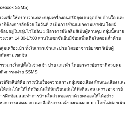
acebook SSMS)
มวงเพื่อให้ทราบว่าแต่ละกลุ่มเครื่องดนตรีมีจุดเด่นจุดด้อยด้านใด และ
ซากิต้องการอีกด้วย ในวันที่ 2 เป็นการซ้อมแยกตามเซกชัน โดยมี
อมอยู่ในกลุ่มไวโอลิน 1 มีอาจารย์ฟิลลิปส์เป็นผู้ควบคุม กลุ่มนี้สบาย
่วงเวลา 14:30-17:00 ส่วนในเซกชันอื่นมีซ้อมเพิ่มเติมในตอนค่ำด้วย
กลุ่มเครื่องเป่า ทั้งในเวลาเช้าและบ่าย โดยอาจารย์ยาซากิเป็นผู้
มกันตามเซกชัน
นการรวมวงใหญ่ทั้งในช่วงเช้า บ่าย และค่ำ โดยอาจารย์ยาซากิควบคุม
องกิจกรรมค่าย SSMS
ฟิลลิปส์คือ การเน้นเรื่องความเกาะกลุ่มของเสียง ลักษณะเสียง และ
ให้เล่นโน้ตให้ได้หรือเน้นให้นักเรียนเล่นให้ฟังทีละคน เพราะอาจารย์
้คือการฝึกซ้อมและทำการบ้านในส่วนของเราด้วยตนเองให้ได้อย่าง
ังหวะ การแสดงออก และสื่อถึงอารมณ์ของเพลงออกมา โดยไม่ค่อยเน้น