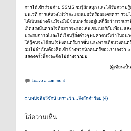
การได้เข้าร่วมค่าย SSMS ผมรู้สึกสนุก และได้รับความรู้
บนเวที การเล่นวงไม่ว่าจะแชมเบอร์หรือออเคสตรา รวมไป
ได้เป็นอย่างดี แม้จะยังมีข้อบกพร่องอยู่แต่ก็ถือว่าพวกเรา
เกิดแรงบันดาลใจที่อยากจะลองเล่นเชมเบอร์กับเพื่อน และตั
ประสบการณ์และได้เรียนรู้สิ่งต่างๆ ผมคาดหวังว่าในอน
ให้ผู้คนจะได้สนใจฟังดนตรีมากขึ้น และหากเทียบวงดนต
ผมไม่จำเป็นต้องคิดเข้าข้างพวกนักดนตรีของเราเองว่า SSM
แสดงครั้งนี้คงจะคิดไม่ต่างจากผม
(ผู้เขียนเป
Leave a comment
แนะแนว
« บทปัจฉิมวิจักษ์ เพราะรัก…จึงถักคำร้อย (4)
เรื่อง
ใส่ความเห็น