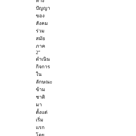
ทาง
ปัญญา
ของ
สังคม
ร่วม
สมัย
ภาค
2"
ดำเนิน
กิจการ
ใน
ลักษณะ
ข้าม
ชาติ
มา
ตั้งแต่
เริ่ม
แรก
โดย