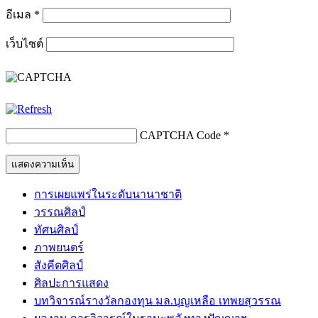
อีเมล
*
เว็บไซต์
CAPTCHA Code
*
การเผยแพร่ในระดับนานาชาติ
วรรณศิลป์
ทัศนศิลป์
ภาพยนตร์
สังคีตศิลป์
ศิลปะการแสดง
บทวิจารณ์รางวัลกองทุน มล.บุญเหลือ เทพยสุวรรณ