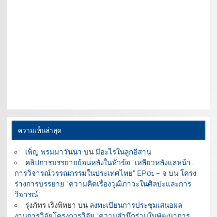
ความเห็นล่าสุด
เพ็ญ พรมมาวันนา
บน
มีอะไรในลูกอีสาน
คลิปการบรรยายย้อนหลังในหัวข้อ “เหลียวหลังแลหน้า…
การวิจารณ์วรรณกรรมในประเทศไทย” EP.01 – จ
บน
โครง
ร่างการบรรยาย “ความคิดเรื่องวุฒิภาวะในศิลปะและการ
วิจารณ์”
รุ่งภัทร เริงพิทยา
บน
ลงทะเบียนการประชุมเสนอผล
งานการวิจัยโครงการวิจัย “ความสำนึกร่วมในพัฒนาการ