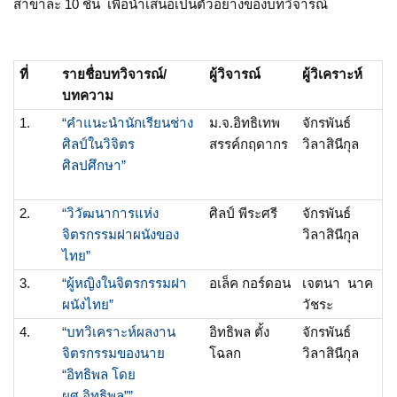
สาขาละ 10 ชิ้น เพื่อนำเสนอเป็นตัวอย่างของบทวิจารณ์
ที่
รายชื่อบทวิจารณ์/
ผู้วิจารณ์
ผู้วิเคราะห์
บทความ
1.
“คำแนะนำนักเรียนช่าง
ม.จ.อิทธิเทพ
จักรพันธ์
ศิลป์ในวิจิตร
สรรค์กฤดากร
วิลาสินีกุล
ศิลปศึกษา”
2.
“วิวัฒนาการแห่ง
ศิลป์ พีระศรี
จักรพันธ์
จิตรกรรมฝาผนังของ
วิลาสินีกุล
ไทย”
3.
“ผู้หญิงในจิตรกรรมฝา
อเล็ค กอร์ดอน
เจตนา นาค
ผนังไทย”
วัชระ
4.
“บทวิเคราะห์ผลงาน
อิทธิพล ตั้ง
จักรพันธ์
จิตรกรรมของนาย
โฉลก
วิลาสินีกุล
“อิทธิพล โดย
ผศ.อิทธิพล””