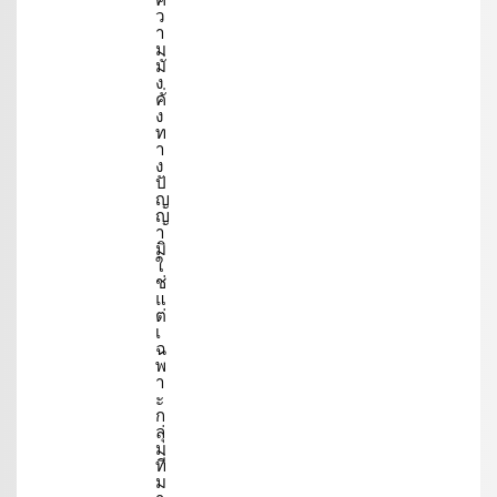
ว
า
ม
มั่
ง
คั่
ง
ท
า
ง
ปั
ญ
ญ
า
มิ
ใ
ช่
แ
ต่
เ
ฉ
พ
า
ะ
ก
ลุ่
ม
ที่
ม