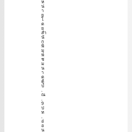
ห
น่
า
ย
โ
ด
ย
สำ
นั
ก
พิ
ม
พ์
ช
ม
น
า
ด
ตู้
ป
.
ณ
.
9
ป
ท
.
อ่
อ
น