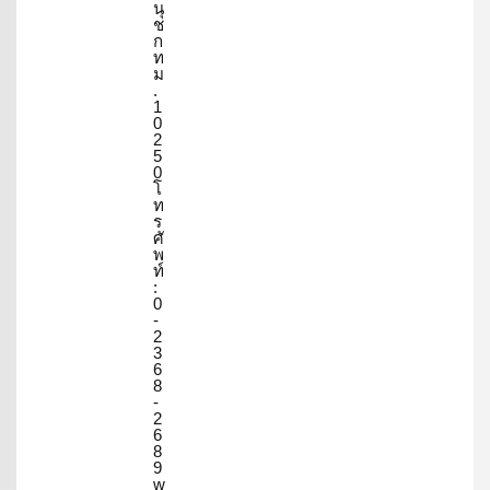
นุ
ช
ก
ท
ม
.
1
0
2
5
0
โ
ท
ร
ศั
พ
ท์
:
0
-
2
3
6
8
-
2
6
8
9
w