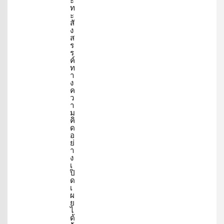
ะ
ท
ะ
สั
ง
ส
ร
ร
ค์
ท
า
ง
ค
ว
า
ม
คิ
ด
อ
ย่
า
ง
เ
ปิ
ด
เ
ผ
ย
ไ
ด้