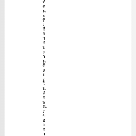
ทั
ศ
น
ะ
ที่
เ
กี่
ย
ว
กั
บ
ง
า
น
ศิ
ล
ป
ะ
ใ
น
ลั
ก
ษ
ณ
ะ
ข
อ
ง
ก
า