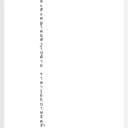
ล
ะ
สั
ง
ค
ม
โ
ด
ย
ทั่
ว
ไ
ป
ด้
ว
ย
ร
า
ค
า
1
6
5
บ
า
ท
จั
ด
จำ