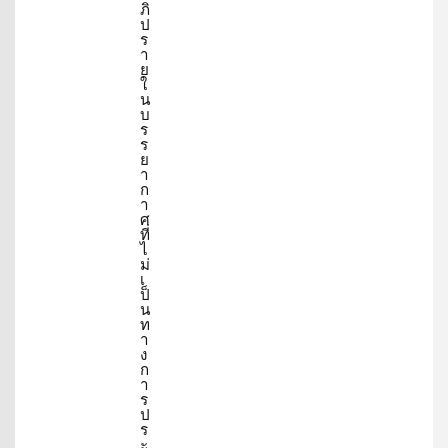
ภิ
ป
ร
า
ย
ใ
น
บ
ร
ร
ย
า
ก
า
ศ
ที่
ไ
ม่
เ
ป็
น
ท
า
ง
ก
า
ร
ป
ร
ะ