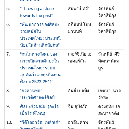
5.
“Throwing a stone
สมพงษ์ ทวี’
จักรพันธ์
towards the past”
วิลาสินีกุล
6.
“พัฒนาการของศิลปะ
อภินันท์ โปษ
จักรพันธ์
ร่วมสมัยใน
ยานนท์
วิลาสินีกุล
ประเทศไทย: ประเพณี
นิยมในด้านที่กลับกัน”
7.
“กลไกทางสังคมของ
เวอร์จิเนีย เฮ
วันทนีย์ ศิริ
การผลิตงานศิลปะใน
นเดอร์สัน
พัฒนานันท
ประเทศไทย: ระบบ
กูร
อุปถัมภ์ และธุรกิจงาน
ศิลปะ 2523-2541”
8.
“อวสานของ
ฮันส์ เบลทิง
เจตนา นาค
ประวัติศาสตร์ศิลป์”
วัชระ
9.
ศิลปะร่วมสมัย (อะไร
จิม สุปังกัต
ดวงฤทัย เอ
เมื่อไร ที่ไหน)
สะนาชาตัง
10.
“วิดีโออาร์ต: เหล้าเก่า
อาลัน คาพ
จักรพันธ์