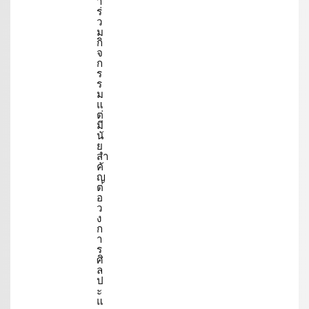
า
ร่
ว
ม
กิ
จ
ก
ร
ร
ม
แ
ต่
มี
นั
ย
สำ
คั
ญ
ต่
อ
ว
ง
ก
า
ร
ศิ
ล
ป
ะ
แ