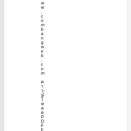
w
w
.
c
o
m
b
a
n
g
w
e
b
.
c
o
m
ด
า
ว
น์
โ
ห
ล
ด
P
D
F
F