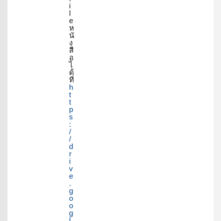
i
l
e
ห
นั
ง
สื
อ
ไ
ด้
ที่
h
t
t
p
s
:
/
/
d
r
i
v
e
.
g
o
o
g
l