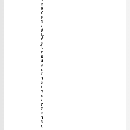
ก
ส
มั
ค
ร
เ
ล่
น
ทั้
ง
ไ
ท
ย
แ
ล
ะ
ต่
า
ง
ป
ร
ะ
เ
ท
ศ
ก
า
ร
ป