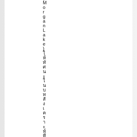
M
o
r
g
a
n
L
a
k
e
)
ใ
ห้
ทั
ศ
น
ะ
ใ
น
บ
ท
สั
ง
เ
ค
ร
า
ะ
ห์
ที่