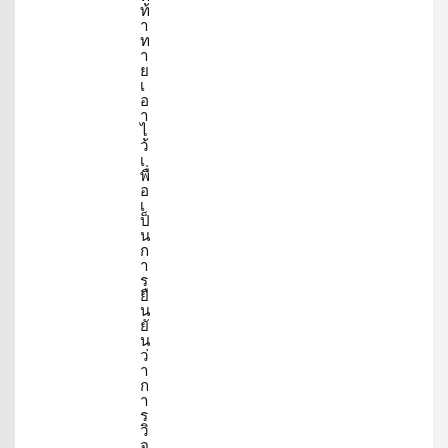
ท้
า
ท
า
ย
เ
อ
า
ไ
ว้
เ
พื่
อ
เ
ป็
น
ก
า
ร
ยื
น
ยั
น
ว่
า
ก
า
ร
วิ
จ