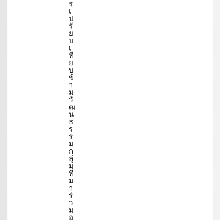
ร
เ
ป
รั
ย
บ
เ
ที
ย
บ
ข้
า
ม
วั
ฒ
น
ธ
ร
ร
ม
ก
ลุ่
ม
ที่
ม
า
ร่
ว
ม
อ