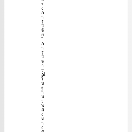
ร
ง
ก
า
ร
วิ
จั
ย
"
ก
า
ร
วิ
จ
า
ร
ณ์
ใ
น
ฐ
า
น
ะ
พ
ลั
ง
ท
า
ง
ปั