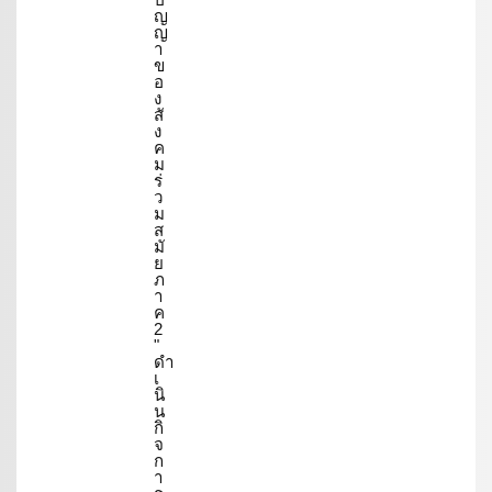
ญ
ญ
า
ข
อ
ง
สั
ง
ค
ม
ร่
ว
ม
ส
มั
ย
ภ
า
ค
2
"
ดำ
เ
นิ
น
กิ
จ
ก
า