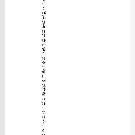
า
ร
ณ์
ใ
น
ลั
ก
ษ
ณ
ะ
ข้
า
ม
ช
า
ติ
เ
ช่
น
นี้
คื
อ
ก
า
ร
ส
ร้
า
ง
ค