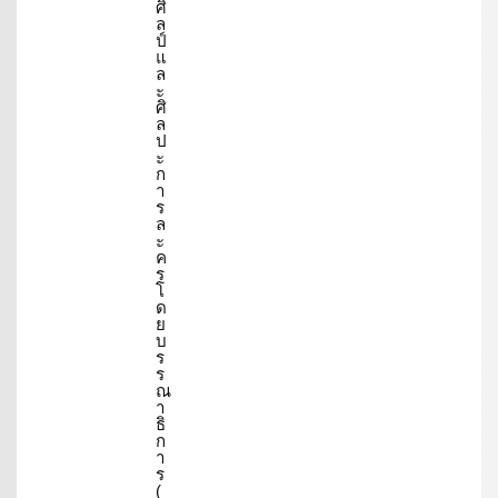
ศิ
ล
ป์
แ
ล
ะ
ศิ
ล
ป
ะ
ก
า
ร
ล
ะ
ค
ร
โ
ด
ย
บ
ร
ร
ณ
า
ธิ
ก
า
ร
(