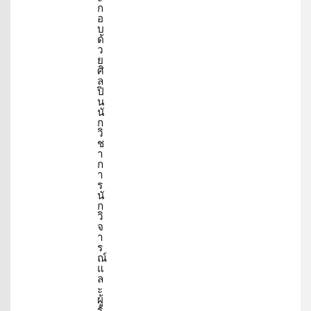
ก
อ
บ
ด้
ว
ย
ศิ
ล
ปิ
น
นั
ก
วิ
ช
า
ก
า
ร
นั
ก
วิ
จ
า
ร
ณ์
แ
ล
ะ
ผู้
รั