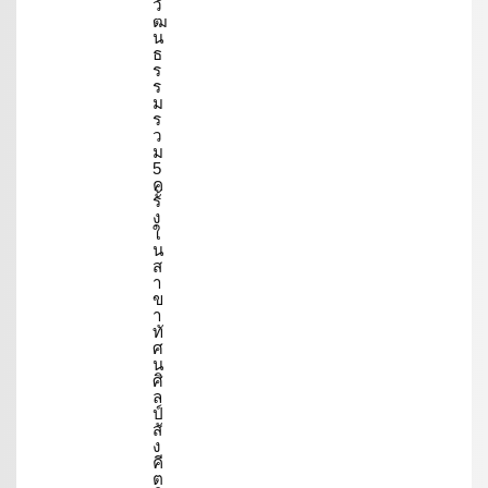
วั
ฒ
น
ธ
ร
ร
ม
ร
ว
ม
5
ค
รั้
ง
ใ
น
ส
า
ข
า
ทั
ศ
น
ศิ
ล
ป์
สั
ง
คี
ต