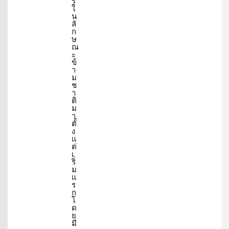
ร
ใ
น
ลั
ก
ษ
ณ
ะ
ข้
า
ม
ช
า
ติ
ม
า
ตั้
ง
แ
ต่
เ
ริ่
ม
แ
ร
ก
โ
ด
ย
มี