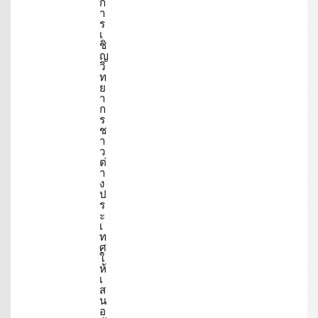
ก
า
ร
เ
ชิ
ญ
วิ
ท
ย
า
ก
ร
ช
า
ว
ต่
า
ง
ป
ร
ะ
เ
ท
ศ
ใ
ห้
เ
ส
น
อ