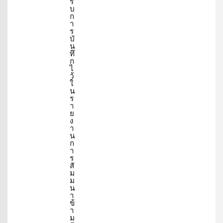
รั
บ
ก
า
ร
บั
น
ทึ
ก
ไ
ว้
ใ
น
ร
า
ย
ง
า
น
ก
า
ร
สั
ม
ม
น
า
ข้
า
ม