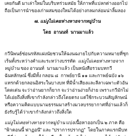
เคยกันดี มาเล่าใหม่ในบริบทร่วมสมัย ให้ภาพที่แปลกต่างออกไป
ถือเป็นการนำของเก่าผสมของใหม่ได้อย่างกลมกล่อมน่าลิ้มลอง
๗.
แม่งูไม่เคยห่างหายจากหมู่บ้าน
โดย อานนท์ นานมาแล้ว
กวีนิพนธ์ซ่อนรหัสแฝงนัยชวนให้ฉงนฉงายไปกับความหมายที่ซุก
เร้นทั้งระหว่างคำและระหว่างบรรทัด
แม่งูไม่เคยห่างหายจาก
หมู่บ้าน
ของ อานนท์ นานมาแล้ว เป็นหนังสือรวมบทกวี
ฉันทลักษณ์ ซึ่งมีทั้ง กลอน ๘ กาพย์ยานี ๑๑ และกาพย์ฉบัง ๑๖
แทรกด้วยกลอนอิสระในบางบท ที่มีน้ำเสียงและลีลาเฉพาะตัวอัน
โดดเด่น จะว่าอ่านยากก็ยาก จะว่าอ่านง่ายก็ง่าย เพราะกวีมักไม่
ได้เอ่ยถึงสิ่งที่เขากำลังกล่าวถึงโดยตรง แต่ใช้กระบวนสัญลักษณ์
หรือความคิดแบบนามธรรมมาสร้างมวลบรรยากาศที่อ่านแล้วก็
ยังรับรู้ได้ว่าเขากำลังกล่าวถึงสิ่งใด
แม่งูไม่เคยห่างหายจากหมู่บ้าน
แบ่งเนื้อหาออกเป็น ๒ ภาค คือ
“ฟ้าตอนนี้ ฟาฏอนี” และ “ปราการปรากฏ” โดยในภาคแรกมีบท