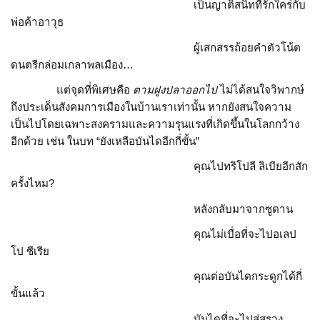
เป็นญาติสนิทที่รักใคร่กับ
พ่อค้าอาวุธ
ผู้เสกสรรถ้อยคำตัวโน้ต
ดนตรีกล่อมเกลาพลเมือง…
แต่จุดที่พิเศษคือ
ตามฝูงปลาออกไป
ไม่ได้สนใจวิพากษ์
ถึงประเด็นสังคมการเมืองในบ้านเราเท่านั้น หากยังสนใจความ
เป็นไปโดยเฉพาะสงครามและความรุนแรงที่เกิดขึ้นในโลกกว้าง
อีกด้วย เช่น ในบท “ยังเหลือบันไดอีกกี่ขั้น”
คุณไปทริโปลี ลิเบียอีกสัก
ครั้งไหม?
หลังกลับมาจากซูดาน
คุณไม่เบื่อที่จะไปอเลป
โป ซีเรีย
คุณต่อบันไดกระดูกได้กี่
ขั้นแล้ว
บันไดที่จะไปสู่สรวง