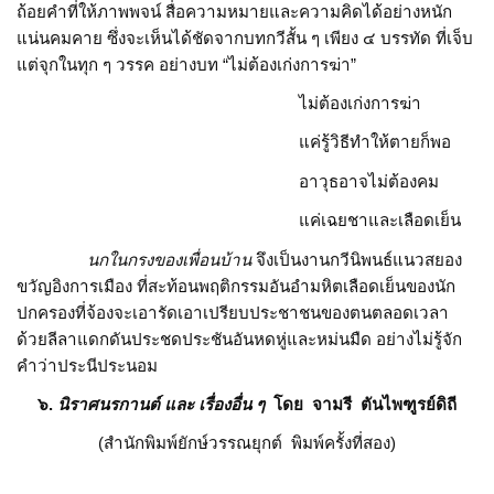
ถ้อยคำที่ให้ภาพพจน์ สื่อความหมายและความคิดได้อย่างหนัก
แน่นคมคาย ซึ่งจะเห็นได้ชัดจากบทกวีสั้น ๆ เพียง ๔ บรรทัด ที่เจ็บ
แต่จุกในทุก ๆ วรรค อย่างบท “ไม่ต้องเก่งการฆ่า”
ไม่ต้องเก่งการฆ่า
แค่รู้วิธีทำให้ตายก็พอ
อาวุธอาจไม่ต้องคม
แค่เฉยชาและเลือดเย็น
นกในกรงของเพื่อนบ้าน
จึงเป็นงานกวีนิพนธ์แนวสยอง
ขวัญอิงการเมือง ที่สะท้อนพฤติกรรมอันอำมหิตเลือดเย็นของนัก
ปกครองที่จ้องจะเอารัดเอาเปรียบประชาชนของตนตลอดเวลา
ด้วยลีลาแดกดันประชดประชันอันหดหู่และหม่นมืด อย่างไม่รู้จัก
คำว่าประนีประนอม
๖.
นิราศนรกานต์ และ เรื่องอื่น ๆ
โดย จามรี ตันไพฑูรย์ดิถี
(สำนักพิมพ์ยักษ์วรรณยุกต์ พิมพ์ครั้งที่สอง)