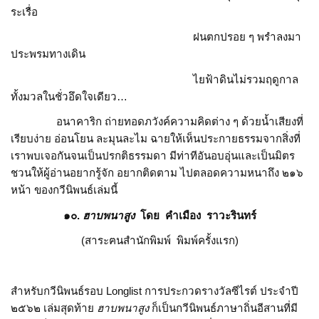
ระเรื่อ
ฝนตกปรอย ๆ พรำลงมา
ประพรมทางเดิน
ไยฟ้าดินไม่รวมฤดูกาล
ทั้งมวลในชั่วอึดใจเดียว…
อนาคาริก ถ่ายทอดภวังค์ความคิดต่าง ๆ ด้วยน้ำเสียงที่
เรียบง่าย อ่อนโยน ละมุนละไม ฉายให้เห็นประกายธรรมจากสิ่งที่
เราพบเจอกันจนเป็นปรกติธรรมดา มีท่าทีอันอบอุ่นและเป็นมิตร
ชวนให้ผู้อ่านอยากรู้จัก อยากติดตาม ไปตลอดความหนาถึง ๒๑๖
หน้า ของกวีนิพนธ์เล่มนี้
๑๐.
ฮาบพนาสูง
โดย คำเมือง ราวะรินทร์
(สาระฅนสำนักพิมพ์ พิมพ์ครั้งแรก)
สำหรับกวีนิพนธ์รอบ Longlist การประกวดรางวัลซีไรต์ ประจำปี
๒๕๖๒ เล่มสุดท้าย
ฮาบพนาสูง
ก็เป็นกวีนิพนธ์ภาษาถิ่นอีสานที่มี