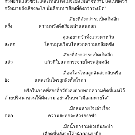
กวีที่อ่านแล้วชวนให้สะเทือนใจแม้จะยังไม่อาจทราบได้แน่ชัดว่า
กวีหมายถึงเสียงอะไร นั่นคือบท “เสียงที่ดังกว่าระเบิด”
เสียงที่ดังกว่าระเบิดเกิดอีก
ครั้ง ความหวังดั่งเรื่องเล่าแสนตลก
คุณอยากขำทั้งแววตาหวั่น
สะทก โลกหมุนเวียนไหลวกความเกลียดชัง
เสียงที่ดังกว่าระเบิดเกิดอีก
แล้ว แก้วกี่ใบแตกกระจายใครคลุ้มคลั่ง
เลือดใครไหลลูกฉันล่ะกลับหรือ
ยัง แหละนั่นใครถูกฝังทั้งน้ำตา
หรือในภาคที่สองที่กวียังคงถ่ายทอดความคิดที่แฝงไว้
ด้วยปริศนาชวนให้ตีความ อย่างในบท “เมื่อลมหายใจ”
เมื่อลมหายใจเล่าเรื่อง
ตลก ความสะทกจะหัวร่องอขำ
เมื่อน้ำตารวมตัวเต้นระบำ
เลือดที่หลั่งจะโค้งนำก่อนจูงมือ