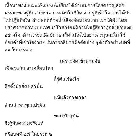
เนื้อหาของ
ขณะเดินทางใน
เรียกได้ว่าเป็นการใคร่ครวญหลัก
ธรรมะของผู้ที่แสวงหาความสงบในชีวิต จากผู้ที่เข้าใจ และได้นำ
ไปปฏิบัติจริง ถ่ายทอดด้วยน้ำเสียงอ่อนโยนแบบเล่าให้ฟัง โดย
ปราศจากท่าทีแบบเทศนาโวหารจนผู้อ่านไม่รู้สึกว่าถูกสั่งสอนแต่
อย่างใด ด้านวรรณศิลป์ภาษาก็ดำเนินไปอย่างละมุนละไม ใช้
ถ้อยคำที่เข้าใจง่าย ๆ ในการอธิบายข้อคิดต่าง ๆ ดังตัวอย่างบทที่
๑๒ ในบรรพ ๒
เพราะจิตเข้าตามจับ
เพียงวะวับเงาเคลื่อนไหว
ก็รู้ตื่นเรืองไร
ลึกซึ้งนัยสิ่งเหล่านั้น
แท้แล้วกาลเวลา
ล้วนนำพาทุกแปรผัน
ขณะปัจจุบัน
จึงรู้ทันความจริงแท้
หรือบทที่ ๒๘ ในบรรพ ๒