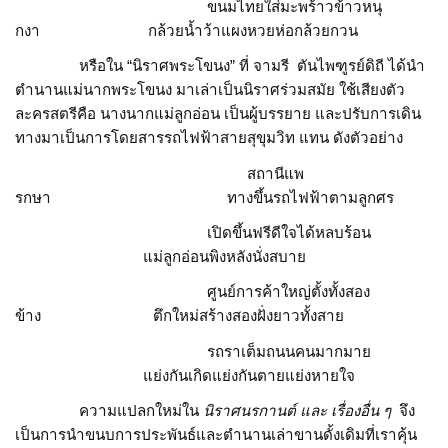
ขนมไทยใส่มะพร้าวข้าวหนุ
กงา กล้วยน้ำว้าแผงหวยห่อกล้วยกวน
หรือใน “นิราศพระโขนง” ที่ จามรี ตันไพฑูรย์ดิถี ได้นำ
ตำนานแม่นากพระโขนง มาเล่าเป็นนิราศร่วมสมัย ใช้เสียงตัว
ละครสตรีคือ นางนากแม่ลูกอ่อน เป็นผู้บรรยาย และปรับการเดิน
ทางมาเป็นการโดยสารรถไฟฟ้าสายสุขุมวิท แทน ดังตัวอย่าง
สถานีแพ
รกษา ทางขึ้นรถไฟฟ้าตามลูกศร
เปิดขึ้นฟรีดีใจได้หลบร้อน
แม่ลูกอ่อนพิงหลังนั่งสบาย
ศูนย์การค้าใหญ่ตั้งทั้งสอง
ข้าง ตึกใหม่สร้างสองฝั่งยาวทั้งสาย
รถราเต็มถนนคนมากมาย
แย่งกันเกิดแย่งกันตายแย่งหายใจ
ความแปลกใหม่ใน
นิราศนรกานต์ และ เรื่องอื่น ๆ
จึง
เป็นการนำขนบการประพันธ์และตำนานเล่าขานดั้งเดิมที่เราคุ้น