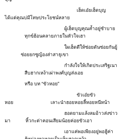
เฮ็ดเอ๋ยเฮ็ดบุญ
ได้แต่คุณบ่มีโทษประโยชน์หลาย
ผู้เฮ็ดบุญคุณค้ำอยู่ซำบาย
ทุกข์ฮ้อนคลายภายในหัวใจเฮา
ใผเฮ็ดดีให้ซ่อยดันซ่อยกันยู้
ซ่อยยกซูญ้องส่าสาธุเขา
กำลังใจให้เกิดประเสริฐเนา
สืบฮากเหง้าเผ่าพงศ์บุญส่งเอย
หรือ บท “ขัวหอย”
ขัวเอ๋ยขัว
หอย เลาะนำฮอยหอยลี้หอยหนีหน้า
ฮอดยามแล้งลมอ้าวส่งข่าว
มา หิ้วกะต่าคอนเสียมน้อยค่อยขัวเอา
เอาแค่พอเพียงอยู่พอฮู้ค่า
ฮู้หม่องหาหอยเป็นเห็นฮากเหง้า