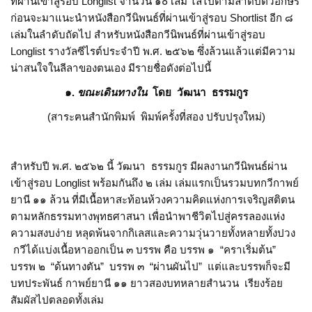
ที่ผ่านเข้าสู่รอบ Longlist จำนวน ๑๐ เล่ม ไล่ไปตามลำดับตัวอักษร
ก่อนจะมาแนะนำหนังสือกวีนิพนธ์ที่ผ่านเข้าสู่รอบ Shortlist อีก ๘
เล่มในลำดับถัดไป สำหรับหนังสือกวีนิพนธ์ที่ผ่านเข้าสู่รอบ
Longlist รางวัลซีไรต์ประจำปี พ.ศ. ๒๕๖๒ ซึ่งล้วนแล้วแต่มีความ
น่าสนใจในลีลาของตนเอง มีรายชื่อดังต่อไปนี้
๑.
ขณะเดินทางใน
โดย วัฒนา ธรรมกูร
(สาระฅนสำนักพิมพ์ พิมพ์ครั้งที่สอง ปรับปรุงใหม่)
สำหรับปี พ.ศ. ๒๕๖๒ นี้ วัฒนา ธรรมกูร มีผลงานกวีนิพนธ์ผ่าน
เข้าสู่รอบ Longlist พร้อมกันถึง ๒ เล่ม เล่มแรกเป็นรวมบทกวีกาพย์
ยานี ๑๑ ล้วน ที่มีเนื้อหาสะท้อนห้วงความคิดแห่งการเจริญสติตน
ตามหลักธรรมทางพุทธศาสนา เพื่อนำพาชีวิตไปสู่ครรลองแห่ง
ความสงบง่าย หลุดพ้นจากกิเลสและความวุ่นวายทั้งหลายทั้งปวง
กวีได้แบ่งเนื้อหาออกเป็น ๓ บรรพ คือ บรรพ ๑ “คราเริ่มต้น”
บรรพ ๒ “ด้นทางตัน” บรรพ ๓ “ผ่านผันไป” แต่และบรรพก็จะมี
บทประพันธ์ กาพย์ยานี ๑๑ ยาวสองบทหลายสำนวน เรียงร้อย
สัมผัสไปตลอดทั้งเล่ม