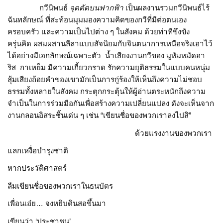
กวีนิพนธ์
จุดตัดบนฟากฟ้า
เป็นผลงานรวมกวีนิพนธ์ไร้
ฉันทลักษณ์ ที่สะท้อนมุมมองความคิดของกวีที่มีต่อตนเอง
ครอบครัว และความเป็นไปต่าง ๆ ในสังคม ด้วยท่าทีขึงขัง
ครุ่นคิด ผสมผสานลีลาแบบสัจนิยมกับจินตนาการเหนือจริงเอาไว้
ได้อย่างมีเอกลักษณ์เฉพาะตัว น้ำเสียงงานกวีของ มูหัมหมัดฮา
ริส กาเหย็ม มีความเกี้ยวกราด รักความยุติธรรมในแบบคนหนุ่ม
สุ้มเสียงถ้อยคำของเขามักเป็นการกู่ร้องให้เห็นถึงความไม่ชอบ
ธรรมทั้งหลายในสังคม กระตุกกระตุ้นให้ผู้อ่านตระหนักถึงความ
จำเป็นในการร่วมมือกันเพื่อสร้างความเปลี่ยนแปลง ดังจะเห็นจาก
งานกลอนอิสระชิ้นเด่น ๆ เช่น “เขียนชื่อของพวกเราลงไปสิ”
ด้วยแรงงานของพวกเรา
แลกเหงื่อบำรุงชาติ
หากประวัติศาสตร์
ลืมเขียนชื่อของพวกเราในธนบัตร
เพื่อนเอ๋ย… จงหยิบดินสอขึ้นมา
เขียนว่า ‘ประชาชน’ …