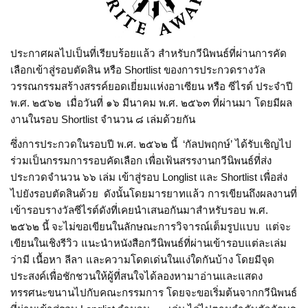
ประกาศผลไปเป็นที่เรียบร้อยแล้ว สำหรับกวีนิพนธ์ที่ผ่านการคัด
เลือกเข้าสู่รอบตัดสิน หรือ Shortlist ของการประกวดรางวัล
วรรณกรรมสร้างสรรค์ยอดเยี่ยมแห่งอาเซียน หรือ ซีไรต์ ประจำปี
พ.ศ. ๒๕๖๒ เมื่อวันที่ ๑๖ มีนาคม พ.ศ. ๒๕๖๓ ที่ผ่านมา โดยมีผล
งานในรอบ Shortlist จำนวน ๘ เล่มด้วยกัน
ซึ่งการประกวดในรอบปี พ.ศ. ๒๕๖๒ นี้ ‘กัลปพฤกษ์’ ได้รับเชิญไป
ร่วมเป็นกรรมการรอบคัดเลือก เพื่อเฟ้นสรรงานกวีนิพนธ์ที่ส่ง
ประกวดจำนวน ๖๖ เล่ม เข้าสู่รอบ Longlist และ Shortlist เพื่อส่ง
ไปยังรอบตัดสินด้วย ดังนั้นโดยมารยาทแล้ว การเขียนถึงผลงานที่
เข้ารอบรางวัลซีไรต์ดังที่เคยนำเสนอกันมาสำหรับรอบ พ.ศ.
๒๕๖๒ นี้ จะไม่ขอเขียนในลักษณะการวิจารณ์เต็มรูปแบบ แต่จะ
เขียนในเชิงรีวิว แนะนำหนังสือกวีนิพนธ์ที่ผ่านเข้ารอบแต่ละเล่ม
ว่ามี เนื้อหา ลีลา และความโดดเด่นในแง่ใดกันบ้าง โดยมีจุด
ประสงค์เพื่อชักชวนให้ผู้ที่สนใจได้ลองหามาอ่านและแสดง
ทรรศนะขนานไปกับคณะกรรมการ โดยจะขอเริ่มต้นจากกวีนิพนธ์