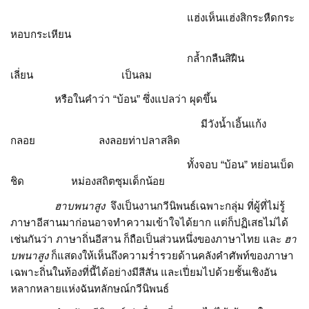
แฮ่งเห็นแฮ่งสิกระหืดกระ
หอบกระเหียน
กล้ำกลืนสิฝืน
เลี่ยน เป็นลม
หรือในคำว่า “บ้อน” ซึ่งแปลว่า ผุดขึ้น
มีวังน้ำเอิ้นแก้ง
กลอย ลงลอยท่าปลาสลิด
ทั้งจอบ “บ้อน” หย่อนเบ็ด
ชิด หม่องสถิตซุมเด็กน้อย
ฮาบพนาสูง
จึงเป็นงานกวีนิพนธ์เฉพาะกลุ่ม ที่ผู้ที่ไม่รู้
ภาษาอีสานมาก่อนอาจทำความเข้าใจได้ยาก แต่ก็ปฏิเสธไม่ได้
เช่นกันว่า ภาษาถิ่นอีสาน ก็ถือเป็นส่วนหนึ่งของภาษาไทย และ
ฮา
บพนาสูง
ก็แสดงให้เห็นถึงความร่ำรวยด้านคลังคำศัพท์ของภาษา
เฉพาะถิ่นในท้องที่นี้ได้อย่างมีสีสัน และเปี่ยมไปด้วยชั้นเชิงอัน
หลากหลายแห่งฉันทลักษณ์กวีนิพนธ์