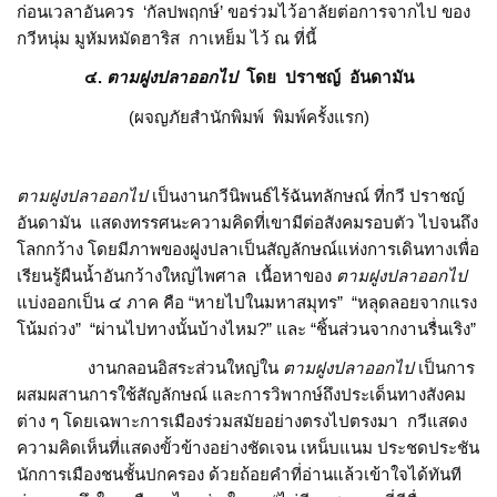
ก่อนเวลาอันควร ‘กัลปพฤกษ์’ ขอร่วมไว้อาลัยต่อการจากไป ของ
กวีหนุ่ม มูหัมหมัดฮาริส กาเหย็ม ไว้ ณ ที่นี้
๔.
ตามฝูงปลาออกไป
โดย ปราชญ์ อันดามัน
(ผจญภัยสำนักพิมพ์ พิมพ์ครั้งแรก)
ตามฝูงปลาออกไป
เป็นงานกวีนิพนธ์ไร้ฉันทลักษณ์ ที่กวี ปราชญ์
อันดามัน แสดงทรรศนะความคิดที่เขามีต่อสังคมรอบตัว ไปจนถึง
โลกกว้าง โดยมีภาพของฝูงปลาเป็นสัญลักษณ์แห่งการเดินทางเพื่อ
เรียนรู้ผืนน้ำอันกว้างใหญ่ไพศาล เนื้อหาของ
ตามฝูงปลาออกไป
แบ่งออกเป็น ๔ ภาค คือ “หายไปในมหาสมุทร” “หลุดลอยจากแรง
โน้มถ่วง” “ผ่านไปทางนั้นบ้างไหม?” และ “ชิ้นส่วนจากงานรื่นเริง”
งานกลอนอิสระส่วนใหญ่ใน
ตามฝูงปลาออกไป
เป็นการ
ผสมผสานการใช้สัญลักษณ์ และการวิพากษ์ถึงประเด็นทางสังคม
ต่าง ๆ โดยเฉพาะการเมืองร่วมสมัยอย่างตรงไปตรงมา กวีแสดง
ความคิดเห็นที่แสดงขั้วข้างอย่างชัดเจน เหน็บแนม ประชดประชัน
นักการเมืองชนชั้นปกครอง ด้วยถ้อยคำที่อ่านแล้วเข้าใจได้ทันที