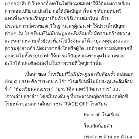
มากกว่าสิบปี ในช่วงที่เทคโนโลยีร่วมสมัยทำให้วิถีแห่งการเรียน
การสอนเปลี่ยนแปลงไป ก่อให้เกิดปัญหาใหม่ ๆ ทับถมทบทวี
แทนที่จะช่วยแก้ปัญหาเดิมด้วยวิธีแบบสมัยใหม่ ด้วย
ประสบการณ์ตรงของกวีในฐานะครูผู้สอน ทำให้ประเด็นปัญหา
ต่าง ๆ ใน
โรงเรียนที่ไม่มีประตูและลืมล้อมรั้ว
มีความกว้างขวาง
และหลากหลาย ทั้งยังสะท้อนไปถึงต้นตอได้ว่ามูลเหตุของแต่ละ
ความยุ่งยากกำเนิดมาจากสิ่งใดหรือผู้ใด แต่ด้วยความล่มสลายที่
ลุกลามไปทั้งระบบ ก็ทำให้การแก้ปัญหาเฉพาะจุดไม่อาจช่วย
อะไรได้ และต้องมองไปในภาพรวมที่ใหญ่กว่านั้น
เนื้อหาของ
โรงเรียนที่ไม่มีประตูและลืมล้อมรั้ว
แบ่งออก
เป็น ๕ บรรพ คือ “ประถม ก.ไก่” “โรงเรียนที่ไม่มีประตูและลืมล้อม
รั้ว” “ห้องเรียนคุณธรรม” “ประวัติศาสตร์วิวัฒนาการ” และ
“ภาพถ่ายทรงจำ” โดยมีบทเด่น ๆ ที่ประจานพฤติกรรมแบบผักชี
โรยหน้าของสถานศึกษา เช่น “FACE OFF โรงเรียน”
Face off โรงเรียน
ในสลัมถ้อยคำ
กระจก ๗ ด้าน ๒๐ ตัวบ่ง