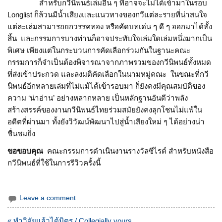
สำหรับกวีนิพนธ์เล่มอื่น ๆ ที่อาจจะไม่ได้เข้ามาในรอบ
Longlist ก็ล้วนมีน้ำเสียงและแนวทางของกวีแต่ละรายที่น่าสนใจ
แต่ละเล่มสามารถยกวรรคทอง หรือคัดบทเด่น ๆ ดี ๆ ออกมาได้ทั้ง
สิ้น และกรรมการบางท่านก็อาจประทับใจเล่มใดเล่มหนึ่งมากเป็น
พิเศษ เพียงแต่ในกระบวนการคัดเลือกร่วมกันในฐานะคณะ
กรรมการก็จำเป็นต้องพิจารณาจากภาพรวมของกวีนิพนธ์ทั้งหมด
ที่ส่งเข้าประกวด และลงมติคัดเลือกในนามหมู่คณะ ในขณะที่กวี
นิพนธ์อีกหลายเล่มที่ไม่แม้ได้เข้ารอบมา ก็ยังคงมีคุณสมบัติของ
ความ ‘น่าอ่าน’ อย่างหลากหลาย เป็นหลักฐานอันดีว่าพลัง
สร้างสรรค์ของงานกวีนิพนธ์ไทยร่วมสมัยยังคงลุกโชนไม่แพ้ใน
อดีตที่ผ่านมา ทั้งยังวิวัฒน์พัฒนาไปสู่น้ำเสียงใหม่ ๆ ได้อย่างน่า
ชื่นชมยิ่ง
ขอขอบคุณ
คณะกรรมการดำเนินงานรางวัลซีไรต์ สำหรับหนังสือ
กวีนิพนธ์ที่ใช้ในการรีวิวครั้งนี้
Leave a comment
แนะแนว
« ทำวิจัยแล้วได้มิตร / Collegially yours