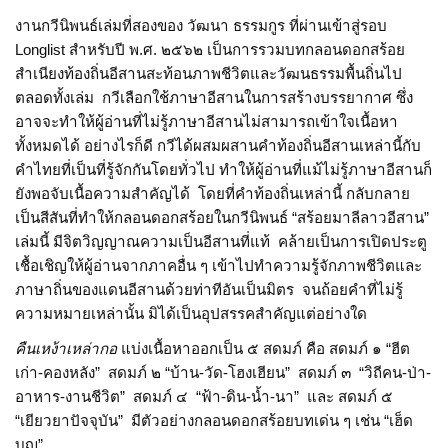
งานกวีนิพนธ์เล่มที่สองของ วัฒนา ธรรมกูร ที่ผ่านเข้าสู่รอบ
Longlist สำหรับปี พ.ศ. ๒๕๖๒ เป็นการรวมบทกลอนดอกสร้อย
สำเนียงท้องถิ่นอีสานสะท้อนภาพชีวิตและวัฒนธรรมพื้นถิ่นไป
ตลอดทั้งเล่ม กวีเลือกใช้ภาษาอีสานในการสร้างบรรยากาศ ซึ่ง
อาจจะทำให้ผู้อ่านที่ไม่รู้ภาษาอีสานไม่สามารถเข้าใจเนื้อหา
ทั้งหมดได้ อย่างไรก็ดี กวีได้ผสมผสานคำท้องถิ่นอีสานเหล่านี้กับ
คำไทยที่เป็นที่รู้จักกันโดยทั่วไป ทำให้ผู้อ่านที่แม้ไม่รู้ภาษาอีสานก็
ยังพอจับเนื้อความสำคัญได้ โดยที่คำท้องถิ่นเหล่านี้ กลับกลาย
เป็นสีสันที่ทำให้กลอนดอกสร้อยในกวีนิพนธ์ “สร้อยมาลีลาวอีสาน”
เล่มนี้ มีจิตวิญญาณความเป็นอีสานที่แท้ คล้ายเป็นการเปิดประตู
เชื้อเชิญให้ผู้อ่านจากภาคอื่น ๆ เข้าไปทำความรู้จักภาพชีวิตและ
ภาษาถิ่นของแดนอีสานด้วยท่าทีอันเป็นมิตร จนถ้อยคำที่ไม่รู้
ความหมายเหล่านั้น มิได้เป็นอุปสรรคสำคัญแต่อย่างใด
คืนเหง้าเหล่ากอ
แบ่งเนื้อหาออกเป็น ๕ สดมภ์ คือ สดมภ์ ๑ “ฮีต
เก่า-คองหลัง” สดมภ์ ๒ “บ้าน-วัด-โฮงเฮียน” สดมภ์ ๓ “วิถีคน-ป่า-
อาหาร-งานชีวิต” สดมภ์ ๔ “ฟ้า-ดิน-น้ำ-นา” และ สดมภ์ ๕
“เยียวยาปัจจุบัน” มีตัวอย่างกลอนดอกสร้อยบทเด่น ๆ เช่น “เฮ็ด
บุญ”