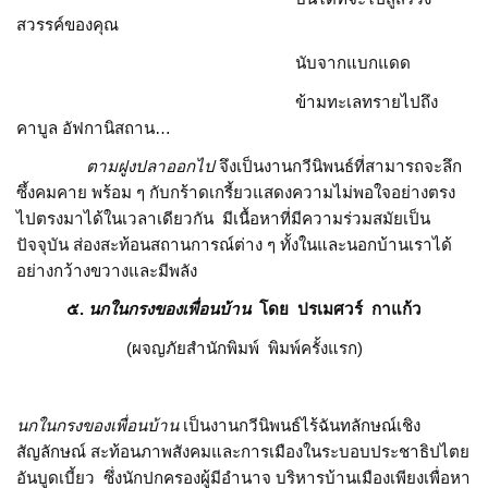
สวรรค์ของคุณ
นับจากแบกแดด
ข้ามทะเลทรายไปถึง
คาบูล อัฟกานิสถาน…
ตามฝูงปลาออกไป
จึงเป็นงานกวีนิพนธ์ที่สามารถจะลึก
ซึ้งคมคาย พร้อม ๆ กับกร้าดเกรี้ยวแสดงความไม่พอใจอย่างตรง
ไปตรงมาได้ในเวลาเดียวกัน มีเนื้อหาที่มีความร่วมสมัยเป็น
ปัจจุบัน ส่องสะท้อนสถานการณ์ต่าง ๆ ทั้งในและนอกบ้านเราได้
อย่างกว้างขวางและมีพลัง
๕.
นกในกรงของเพื่อนบ้าน
โดย ปรเมศวร์ กาแก้ว
(ผจญภัยสำนักพิมพ์ พิมพ์ครั้งแรก)
นกในกรงของเพื่อนบ้าน
เป็นงานกวีนิพนธ์ไร้ฉันทลักษณ์เชิง
สัญลักษณ์ สะท้อนภาพสังคมและการเมืองในระบอบประชาธิปไตย
อันบูดเบี้ยว ซึ่งนักปกครองผู้มีอำนาจ บริหารบ้านเมืองเพียงเพื่อหา