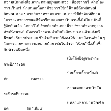
ความเป็นหนังสือเฉพาะกลุ่มอยู่พอสมควร เนื่องจากกวี คำเมือง
ราวะรินทร์ นำเสนอเนื้อหาด้วยการใช้กวีนิพนธ์ฉันทลักษณ์
ลักษณะต่าง ๆ มาอธิบายความหมายและการใช้คำศัพท์อีสาน
โบราณ จากวรรณคดีที่จารึกบนเอกสารใบลานซึ่งไม่ใคร่เป็นที่
รู้จักกันแล้ว โดยกวีได้เรียกถ้อยคำเหล่านี้ว่า “ซากคำจากสุสาน
ศัพท์นิรนาม” คัดสรรเรียงตามลำดับตัวอักษร ก-ฮ แล้วแต่งกวี
นิพนธ์อธิบายประกอบ ซึ่งคำอธิบายก็ยังคงใช้ภาษาอีสานคำอื่น ๆ
ในการถ่ายทอดความหมายด้วย เช่นในคำว่า “เนี่ยน” ซึ่งเป็นชื่อ
กับข้าวชนิดหนึ่ง
เบิ่งโค้งปิ้งงูกระเพาะ
กระอึกกระอัก
บิดเกี้ยวเลี้ยวเบี่ยงสิ
หัก เพลารถ
ฮากแตกตาลายใจสั่น
ระรัวระทึกระทด
แหลกแหลวปานบักเขือ
บด อัน “เนี่ยน”