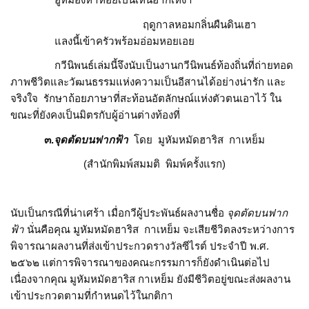
ฤดูกาลหอมกลิ่นผืนดินเฮา
แลงนี้เข้าครัวพร้อมอ่อมหอยเอย
กวีนิพนธ์เล่มนี้จึงนับเป็นงานกวีนิพนธ์ท้องถิ่นที่ถ่ายทอด
ภาพชีวิตและวัฒนธรรมแห่งความเป็นอีสานได้อย่างน่ารัก และ
จริงใจ รักษาถ้อยภาษาที่สะท้อนอัตลักษณ์แห่งตัวตนเอาไว้ ใน
ขณะที่ยังคงเป็นมิตรกับผู้อ่านต่างท้องที่
๓.
จุดตั
ดบนฟากฟ้า
โดย มูหัมหมัดฮาริส กาเหย็ม
(สำนักพิมพ์สมมติ พิมพ์ครั้งแรก)
นับเป็นกรณีที่น่าเศร้า เมื่อกวีผู้ประพันธ์ผลงานชื่อ
จุดตัดบนฟาก
ฟ้า
นั่นคือคุณ มูหัมหมัดฮาริส กาเหย็ม จะเสียชีวิตลงระหว่างการ
พิจารณาผลงานที่ส่งเข้าประกวดรางวัลซีไรต์ ประจำปี พ.ศ.
๒๕๖๒ แต่การพิจารณาของคณะกรรมการก็ยังดำเนินต่อไป
เนื่องจากคุณ มูหัมหมัดฮาริส กาเหย็ม ยังมีชีวิตอยู่ขณะส่งผลงาน
เข้าประกวดตามที่กำหนดไว้ในกติกา