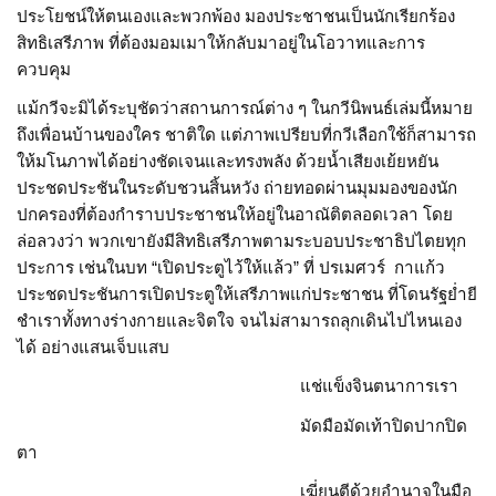
ประโยชน์ให้ตนเองและพวกพ้อง มองประชาชนเป็นนักเรียกร้อง
สิทธิเสรีภาพ ที่ต้องมอมเมาให้กลับมาอยู่ในโอวาทและการ
ควบคุม
แม้กวีจะมิได้ระบุชัดว่าสถานการณ์ต่าง ๆ ในกวีนิพนธ์เล่มนี้หมาย
ถึงเพื่อนบ้านของใคร ชาติใด แต่ภาพเปรียบที่กวีเลือกใช้ก็สามารถ
ให้มโนภาพได้อย่างชัดเจนและทรงพลัง ด้วยน้ำเสียงเย้ยหยัน
ประชดประชันในระดับชวนสิ้นหวัง ถ่ายทอดผ่านมุมมองของนัก
ปกครองที่ต้องกำราบประชาชนให้อยู่ในอาณัติตลอดเวลา โดย
ล่อลวงว่า พวกเขายังมีสิทธิเสรีภาพตามระบอบประชาธิปไตยทุก
ประการ เช่นในบท “เปิดประตูไว้ให้แล้ว” ที่ ปรเมศวร์ กาแก้ว
ประชดประชันการเปิดประตูให้เสรีภาพแก่ประชาชน ที่โดนรัฐย่ำยี
ชำเราทั้งทางร่างกายและจิตใจ จนไม่สามารถลุกเดินไปไหนเอง
ได้ อย่างแสนเจ็บแสบ
แช่แข็งจินตนาการเรา
มัดมือมัดเท้าปิดปากปิด
ตา
เฆี่ยนตีด้วยอำนาจในมือ