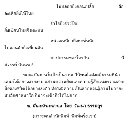
ไม่ปล่อยยิ่งอ่อนเปลี้ย ถือ
ละเหี่ยยิ่งไห้โหย
ร่ำไรยิ่งร่วงโรย
ยิ่งเฆี่ยนโบยจิตตะบัน
หน่วงเหนี่ยวยิ่งทุกข์หนัก
ไม่ผ่อนพักยิ่งเพี้ยนผัน
บาปกรรมของใครกัน นี่
สวรรค์ นั่นนรก!
ขณะเดินทางใน
จึงเป็นงานกวีนิพนธ์แฝงคติธรรมที่นำ
เสนอได้อย่างง่ายงาม ผสานความคิดและความรู้สึกแห่งความสงบ
นิ่งของชีวิตได้อย่างลงตัว ทั้งยังมีความเป็นสากลจนผู้อ่านไม่ว่าจะ
นับถือศาสนาใด ก็น่าจะเข้าถึงได้ไม่ยาก
๒.
คืนเหง้าเหล่ากอ
โดย วัฒนา ธรรมกูร
(สาระฅนสำนักพิมพ์ พิมพ์ครั้งแรก)