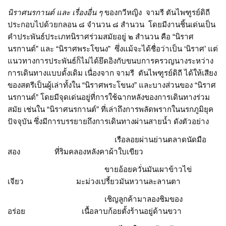
นิราศนรกานต์ และ เรื่องอื่น ๆ
ของกวีหญิง จามรี ตันไพฑูรย์ดิถี
ประกอบไปด้วยกลอน ๘ จำนวน ๘ สำนวน โดยมีงานชิ้นเด่นเป็น
คำประพันธ์ประเภทนิราศร่วมสมัยอยู่ ๒ สำนวน คือ “นิราศ
นรกานต์” และ “นิราศพระโขนง” ซึ่งแม้จะได้ชื่อว่าเป็น ‘นิราศ’ แต่
แนวทางการประพันธ์ก็ไม่ได้ยึดอิงกับขนบการครวญนางระหว่าง
การเดินทางแบบดั้งเดิม เนื่องจาก จามรี ตันไพฑูรย์ดิถี ได้ให้เสียง
ของสตรีเป็นผู้เล่าทั้งใน “นิราศพระโขนง” และบางส่วนของ “นิราศ
นรกานต์” โดยมีจุดเด่นอยู่ที่การใช้ฉากหลังของการเดินทางร่วม
สมัย เช่นใน “นิราศนรกานต์” ที่เล่าถึงการพลัดพรากในนรกภูมิยุค
ปัจจุบัน ซึ่งมีการบรรยายถึงการเดินทางผ่านสายน้ำ ดังตัวอย่าง
เรือลอยผ่านย่านตลาดนัดมือ
สอง ที่ริมคลองหลังคาผ้าใบเขียว
ขายอ้อยควั่นมันเผาข้าวไข่
เจียว มะม่วงเปรี้ยวมันหวานละลานตา
เชิญลูกค้ามาลองชิมของ
อร่อย เนื้อลาบก้อยตั้งร้านอยู่ด้านขวา