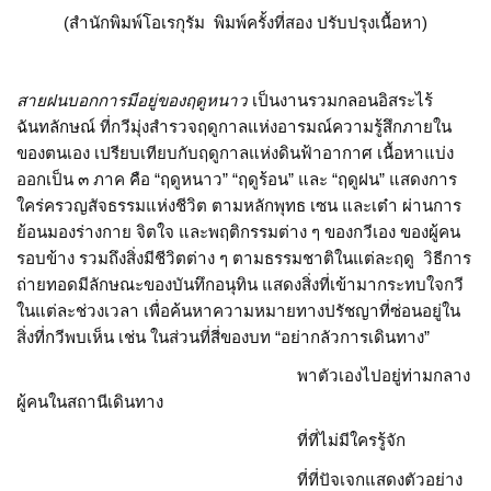
(สำนักพิมพ์โอเรกุรัม พิมพ์ครั้งที่สอง ปรับปรุงเนื้อหา)
สายฝนบอกการมีอยู่ของฤดูหนาว
เป็นงานรวมกลอนอิสระไร้
ฉันทลักษณ์ ที่กวีมุ่งสำรวจฤดูกาลแห่งอารมณ์ความรู้สึกภายใน
ของตนเอง เปรียบเทียบกับฤดูกาลแห่งดินฟ้าอากาศ เนื้อหาแบ่ง
ออกเป็น ๓ ภาค คือ “ฤดูหนาว” “ฤดูร้อน” และ “ฤดูฝน” แสดงการ
ใคร่ครวญสัจธรรมแห่งชีวิต ตามหลักพุทธ เซน และเต๋า ผ่านการ
ย้อนมองร่างกาย จิตใจ และพฤติกรรมต่าง ๆ ของกวีเอง ของผู้คน
รอบข้าง รวมถึงสิ่งมีชีวิตต่าง ๆ ตามธรรมชาติในแต่ละฤดู วิธีการ
ถ่ายทอดมีลักษณะของบันทึกอนุทิน แสดงสิ่งที่เข้ามากระทบใจกวี
ในแต่ละช่วงเวลา เพื่อค้นหาความหมายทางปรัชญาที่ซ่อนอยู่ใน
สิ่งที่กวีพบเห็น เช่น ในส่วนที่สี่ของบท “อย่ากลัวการเดินทาง”
พาตัวเองไปอยู่ท่ามกลาง
ผู้คนในสถานีเดินทาง
ที่ที่ไม่มีใครรู้จัก
ที่ที่ปัจเจกแสดงตัวอย่าง