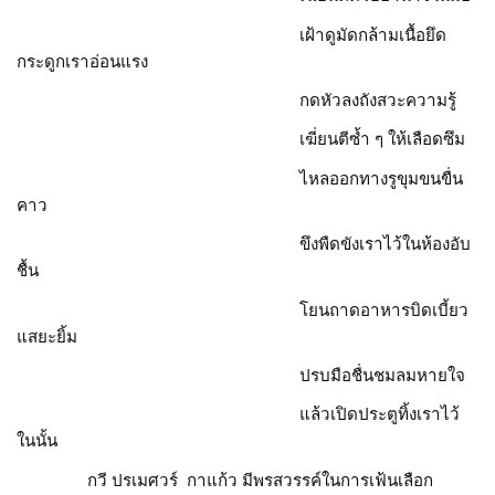
เฝ้าดูมัดกล้ามเนื้อยึด
กระดูกเราอ่อนแรง
กดหัวลงถังสวะความรู้
เฆี่ยนตีซ้ำ ๆ ให้เลือดซึม
ไหลออกทางรูขุมขนขื่น
คาว
ขึงพืดขังเราไว้ในห้องอับ
ชื้น
โยนถาดอาหารบิดเบี้ยว
แสยะยิ้ม
ปรบมือชื่นชมลมหายใจ
แล้วเปิดประตูทิ้งเราไว้
ในนั้น
กวี ปรเมศวร์ กาแก้ว มีพรสวรรค์ในการเฟ้นเลือก