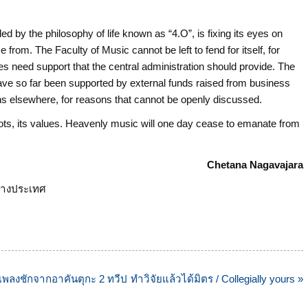
ded by the philosophy of life known as “4.O”, is fixing its eyes on
 from. The Faculty of Music cannot be left to fend for itself, for
fees need support that the central administration should provide. The
have so far been supported by external funds raised from business
ns elsewhere, for reasons that cannot be openly discussed.
ts roots, its values. Heavenly music will one day cease to emanate from
Chetana Nagavajara
วต่างประเทศ
บเพลงชักจากอาคันตุกะ 2 ทวีป
ทำวิจัยแล้วได้มิตร / Collegially yours »