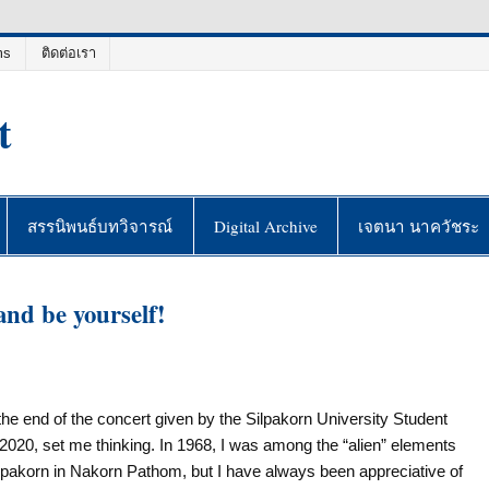
ms
ติดต่อเรา
t
สรรนิพนธ์บทวิจารณ์
Digital Archive
เจตนา นาควัชระ
and be yourself!
 the end of the concert given by the Silpakorn University Student
2020, set me thinking. In 1968, I was among the “alien” elements
ilpakorn in Nakorn Pathom, but I have always been appreciative of