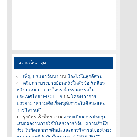
ความเห็นล่าสุด
เพ็ญ พรมมาวันนา
บน
มีอะไรในลูกอีสาน
คลิปการบรรยายย้อนหลังในหัวข้อ “เหลียว
หลังแลหน้า…การวิจารณ์วรรณกรรมใน
ประเทศไทย” EP.01 – จ
บน
โครงร่างการ
บรรยาย “ความคิดเรื่องวุฒิภาวะในศิลปะและ
การวิจารณ์”
รุ่งภัทร เริงพิทยา
บน
ลงทะเบียนการประชุม
เสนอผลงานการวิจัยโครงการวิจัย “ความสำนึก
ร่วมในพัฒนาการศิลปะและการวิจารณ์ของไทย:
หมุดหมายที่สำคัญในช่วง พ.ศ. 2475-2550”