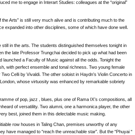
uced me to engage in Interart Studies: colleagues at the “original”
 the Arts” is still very much alive and is contributing much to the
nce expanded into other disciplines, some of which have done well.
still in the arts. The students distinguished themselves tonight in
n the late Professor Trungchai decided to pick up what had been
nd launched a Faculty of Music against all the odds. Tonight the
tylish, with perfect ensemble and tonal richness. Two young female
 Two Celli by Vivaldi. The other soloist in Haydn’s Violin Concerto in
 London, whose virtuosity was enhanced by remarkable sobriety
gramme of pop, jazz , blues, plus one of Rama IX’s compositions, all
heard of versatility. Two alumni, one a harmonica player, the other
 very best, joined them in this delectable music making.
pitiable row houses in Taling Chan, premises unworthy of any
ad they have managed to “reach the unreachable star”. But the “Phuyai “