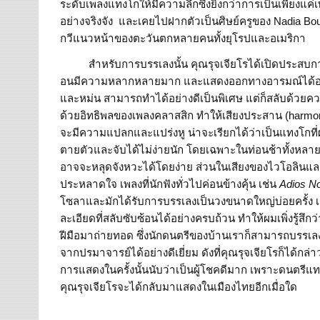
ระดับเพลงแทงโกให้มีความลึกซึ้งยิ่งกว่าการเป็นเพียงแ
อย่างจริงจัง และเคยไปฝากตัวเป็นศิษย์ครูของ Nadia Bou
กวีแนวหน้าของตะวันตกหลายคนทั้งยุโรปและอเมริกา
สำหรับการบรรเลงนั้น คุณรุจเจียโรได้เปิดประสบการณ
อนมีความหลากหลายมาก และแสดงออกทางอารมณ์ได้อย่าง
และหม่น สามารถทำได้อย่างดีเป็นพิเศษ แต่ก็สลับด้วยควา
ด้วยอิทธิพลของเพลงคลาสสิก ทำให้เสียงประสาน (harm
จะมีความแปลกและแปร่งหู น่าจะเรียกได้ว่าเป็นแทงโกที
ตายตัวและจับได้ไม่ง่ายนัก โดยเฉพาะในท่อนช้าทั้งหลาย ซ
อาจจะหลุดจังหวะได้โดยง่าย ส่วนในเสียงของไวโอลินแล
ประหลาดใจ เพลงที่นักฟังทั่วไปค่อนข้างคุ้น เช่น
Adios No
โซลาและมักได้รับการบรรเลงเป็นวงขนาดใหญ่บ่อยครั้ง เมื
ละเอียดที่สลับซับซ้อนได้อย่างครบถ้วน ทำให้ผมเพิ่งรู้สึก
ฝีมือมาถ่ายทอด ซึ่งนักดนตรีของบ้านเราก็สามารถบรรเล
จากปรมาจารย์ได้อย่างดีเยี่ยม ดังที่คุณรุจเจียโรก็ได้กล่
การแสดงในครั้งนั้นนับว่าเป็นผู้โชคดีมาก เพราะดนตรี
คุณรุจเจียโรจะได้กลับมาแสดงในเมืองไทยอีกเมื่อใด