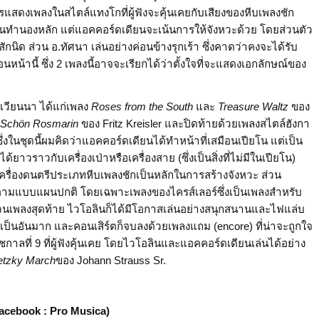
ารแสดงเพลงในสไตล์แทงโกที่ผู้ฟังจะคุ้นเคยกับเสียงของหีบเพลงชัก
เล่นทำนองหลัก แต่แอคคอร์ดเดียนจะเน้นการให้จังหวะด้วย โดยส่วนตัว
ิด ส่วน อ.ทัศนา เล่นอย่างค่อนข้างรุกเร้า ซึ่งคาดว่าคงจะได้รับ
านี้ ซึ่ง 2 เพลงนี้อาจจะเรียกได้ว่าตั้งใจที่จะแสดงเอกลักษณ์ของ
วียนนา ได้แก่เพลง
Roses from the South
และ
Treasure Waltz
ของ
ะ
Schön Rosmarin
ของ Fritz Kreisler และปิดท้ายด้วยเพลงสไตล์ฮังกา
ซึ่งในชุดนี้ผมคิดว่าแอคคอร์ดเดียนได้ทำหน้าที่เสมือนเปียโน แต่เป็น
ได้ยาวราวกับเครื่องเป่าหรือเครื่องสาย (ซึ่งเป็นสิ่งที่ไม่มีในเปียโน)
้เครื่องดนตรีประเภทหีบเพลงชักเป็นหลักในการสร้างจังหวะ ส่วน
ังตามแบบแผนปกติ โดยเฉพาะเพลงของไครส์เลอร์ซึ่งเป็นเพลงสำหรับ
วนเพลงสุดท้าย ไวโอลินก็ได้มีโอกาสเล่นอย่างสนุกสนานและไฟแล่บ
ังเป็นอันมาก และคอนเสิร์ตก็จบลงด้วยเพลงแถม (encore) ที่น่าจะถูกใจ
ชกาลที่ 9 ที่ผู้ฟังคุ้นเคย โดยไวโอลินและแอคคอร์ดเดียนเล่นได้อย่าง
etzky March
ของ Johann Strauss Sr.
acebook : Pro Musica)