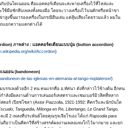
กับบันโดเนออน คือแอคคอร์เดียนจะสะพายเครื่องไว้ที่ไหล่และ
ช้มือชักหีบเพลงทั้งสองมือ โดยจะวางเครื่องไว้บนตักหรือหน้าขา
กเข่าสูงขึ้นมารองเครื่องในกรณียืนเล่น แต่สุ้มเสียงโดยรวมแล้ว ผมใน
มารถแยกความแตกต่างได้
dion) ภาพล่าง : แอคคอร์ดเดียนแบบปุ่ม (button accordion)
en.wikipedia.org/wiki/Accordion
)
ดเนออน (bandoneon)
l-bandoneon-de-las-iglesias-en-alemania-al-tango-rioplatense/
)
มบรรเลงด้วยอีก 2 คน คนแรกคือ อ.ทัศนา ดังที่กล่าวไว้ข้างต้น อีกคน
ดีที่กำลังมีผลงานด้านการเล่นออร์เคสตราและเชมเบอร์มิวสิคที่หลาก
อร์ เปียซโซลา (Astor Piazzolla, 1921-1992: คีตกวีและนักบันโด
scualo, Tanguedia, Milonga en Re, Libertango, Le Grand Tango,
ละมี 2 เพลงที่ประพันธ์โดยคุณรุจเจียโรเอง ได้แก่
Rapsodia para
นั้นถือว่าเป็นคีตกวีที่สร้างสรรค์ผลงานเพลงแทงโกไว้มากมาย และยก