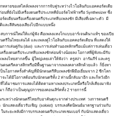
ลากหลายของสไตล์เพลงจากการจับคู่ระหว่างไวโอลินกับแอคคอร์ดเดีย
่อนที่ยังไม่มีเครื่องดนตรีประเภทคีย์บอร์ดไฟฟ้าหรือ Synthesizer ซึ่ง
ดเดียนหรือเครื่องดนตรีประเภทหีบเพลงชัก มีเสียงที่เฉพาะตัว มี
าติและสีสันของเสียงไปอีกแบบหนึ่ง
ะสบการณ์ใหม่ให้แก่ผู้ฟัง คือเพลงแทงโกแบบอาร์เจนตินาแท้ๆ ของเปีย
กดนตรีในไทยเล่นได้ และเพลงคู่ไวโอลินกับแอคคอร์ดเดียน ที่แสดงให้
นการเล่นคู่กัน (duo) และการเล่นทำนองหลักหรือแม้แต่การเล่นเดี่ยว
เครื่องดนตรีประเภทหีบเพลงชักค่อนข้างน้อยลง โอกาสที่ผู้ฟังจะมีรับ
งเพลงไทยสากลขึ้น ผู้ใหญ่เคยเล่าให้ฟังว่า ครูสง่า อารัมภีร์ และครู
ป็นดนตรีคลาสสิกหรือมีพื้นฐานมาจากเพลงคลาสสิกด้วยแล้ว ก็ยิ่งหา
ป็นโอกาสครั้งสำคัญที่มีนักดนตรีหีบเพลงชักฝีมือเยี่ยมจาก 2 ซีกโลก
่าจะได้มีโอกาสต้อนรับนักดนตรีทั้ง 2 ท่านนี้กลับมาอีก และก็หวังอีก
ผู้ที่ได้มาชมการแสดงได้ติดตามหาเพลงประเภทนี้หรือใกล้เคียงมาฟัง
มา ก็ถือว่าเป็นคุณูปการของคอนเสิร์ตทั้ง 2 รายการนี้
ร่วมระหว่างนักดนตรีไทยกับอาคันตุกะจากต่างประเทศ วงการดนตรี
อ นักแสดงเดี่ยวรับเชิญ (soloist) บรรเลงคีตนิพนธ์มาตรฐานร่วมกับ
 ในระยะหลังมีการบรรเลงดนตรีประเภทเชมเบอร์ กับนักแสดงเดี่ยว