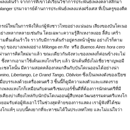
ค่เพลงเต้นรำ จากการที่เขาได้เรียนวิชาการประพันธ์เพลงคลาสสิกมา
langer ปรมาจารย์ด้านการประพันธ์เพลงแห่งฝรั่งเศส ที่เป็นครูของคีต
์ใหม่ในการฟังให้แก่ผู้ฟังชาวไทยอย่างแน่นอน เสียงของบันโดเนอ
หลากหลายเช่นกัน โดยเฉพาะความรู้สึกเหงาหงอย ลี้ลับ เศร้า
มตื่นเต้นเร้าใจ ราวกับมีการเต้นรำอยู่ตรงหน้าผู้ชม อย่างไรก็ตาม
ony) ของบางเพลงอย่าง
Milonga en Re
หรือ
Buenos Aires hora cero
่ผ่านการคิดใหม่มาแล้ว ขณะเดียวกันจังหวะของเพลงก็ค่อนข้างจะไม่
ึ่งหากเอามาใช้เต้นแทงโกจริงๆ แล้ว นักเต้นที่ยังไม่เชี่ยวชาญพอมี
ะเชลโลนั้น มีความสอดคล้องกลมกลืนกับบันโดเนออนได้อย่างน่า
nino, Libertango, Le Grand Tango, Oblivion
ซึ่งเป็นเพลงดังของเปียซ
่อบรรเลงด้วยเครื่องดนตรี 3 ชิ้นนี้ก็ดูมีความลงตัวและแสดงราย
ว่าเพลงแทงโกก็เหมือนกับดนตรีเชมเบอร์ชั้นดีที่ต้องการนักดนตรีที่มี
งเคียงบ่าเคียงไหล่กับนักบันโดเนออนผู้สืบทอดวัฒนธรรมดนตรีแทงโก
าวยอมรับต่อผู้ฟังเอาไว้ในช่วงสุดท้ายของการแสดง เราผู้ฟังที่ได้ชม
แทงโกแท้ๆ แบบนี้คงยากที่จะหาชมได้ในประเทศไทย และไม่แน่ใจว่า