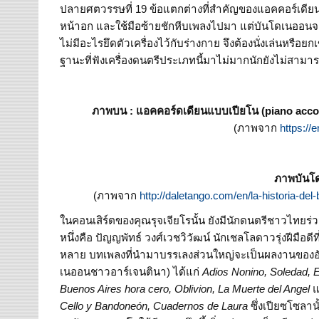
ปลายศตวรรษที่ 19 ข้อแตกต่างที่สำคัญของแอคคอร์เดียน
หน้าอก และใช้มือซ้ายชักหีบเพลงไปมา แต่บันโดเนออนจะใ
ไม่มีอะไรยึดตัวเครื่องไว้กับร่างกาย จึงต้องนั่งเล่นหรือย
ฐานะที่ฟังเครื่องดนตรีประเภทนี้มาไม่มากนักยังไม่สา
ภาพบน : แอคคอร์ดเดียนแบบเปียโน (piano accor
(ภาพจาก
https://
ภาพบันโ
(ภาพจาก
http://daletango.com/en/la-historia-de
ในคอนเสิร์ตของคุณรุจเจียโรนั้น ยังมีนักดนตรีชาวไทยร่ว
หนึ่งคือ ปัญญพัทธ์ วงศ์เวชวิวัฒน์ นักเชลโลดาวรุ่งฝีมือ
หลาย บทเพลงที่นำมาบรรเลงส่วนใหญ่จะเป็นผลงานของอัสต
เนออนชาวอาร์เจนตินา) ได้แก่
Adios Nonino, Soledad, E
Buenos Aires hora cero, Oblivion, La Muerte del Angel
แ
Cello y Bandoneón, Cuadernos de Laura
ซึ่งเปียซโซลา