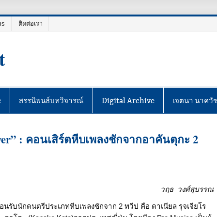
ms
ติดต่อเรา
t
c
สรรนิพนธ์บทวิจารณ์
Digital Archive
เจตนา นาควั
er” : คอนเสิร์ตหีบเพลงชักจากอาคันตุกะ 2
วฤธ วงศ์สุบรรณ
้อนรับนักดนตรีประเภทหีบเพลงชักจาก 2 ทวีป คือ ดาเนียล รุจเจียโร