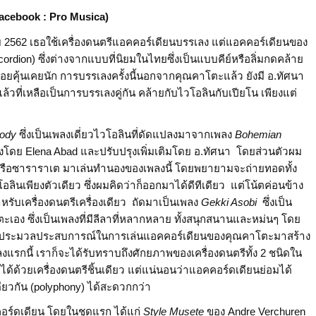
acebook : Pro Musica)
 2562 เธอใช้เครื่องดนตรีแอคคอร์เดียนบรรเลง แต่แอคคอร์เดียนของ
rdion) ซึ่งต่างจากแบบที่นิยมในไทยซึ่งเป็นแบบคีย์หรือลิ่มกดคล้าย
ค่อยคุ้นเคยนัก การบรรเลงครั้งนี้นอกจากคุณคาโตะแล้ว ยังมี อ.ทัศนา
ล้วที่เหลือเป็นการบรรเลงคู่กัน คล้ายกับไวโอลินกับเปียโน เพียงแต่
sody
ซึ่งเป็นเพลงเดี่ยวไวโอลินที่ดัดแปลงมาจากเพลง
Bohemian
งโดย Elena Abad และปรับปรุงเพิ่มเติมโดย อ.ทัศนา โดยส่วนตัวผม
รือซาราราเต มาเล่นทำนองของเพลงนี้ โดยพยายามจะถ่ายทอดทั้ง
ินเพียงตัวเดียว ซึ่งผมคิดว่าก็ออกมาได้ดีทีเดียว แต่โน้ตค่อนข้าง
ับเครื่องดนตรีเครื่องเดียว ถัดมาเป็นเพลง
Gekki Asobi
ซึ่งเป็น
อง ซึ่งเป็นเพลงที่มีลีลาที่หลากหลาย ทั้งสนุกสนานและหม่นๆ โดย
็นการประมวลประสบการณ์ในการเล่นแอคคอร์เดียนของคุณคาโตะมาสร้าง
ลงแรกนี้ เราก็จะได้รับทราบถึงศักยภาพของเครื่องดนตรีทั้ง 2 ชนิดใน
ได้ด้วยเครื่องดนตรีชิ้นเดียว แต่แน่นอนว่าแอคคอร์ดเดียนย่อมได้
วกัน (polyphony) ได้สะดวกกว่า
ร์ดเดียน โดยในชุดแรก ได้แก่
Style Musete
ของ Andre Verchuren