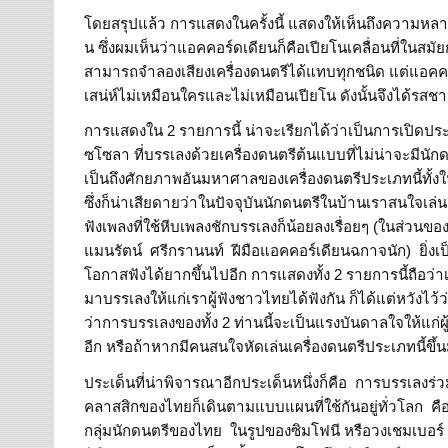
โดยสรุปแล้ว การแสดงในครั้งนี้ แสดงให้เห็นถึงความห
น ซึ่งผมเห็นว่าแอคคอร์ดเดียนก็คือเปียโนเคลื่อนที่ในสมัยก
สามารถจำลองเสียงเครื่องดนตรีได้แทบทุกชนิด แต่แอคคอร์
เสน่ห์ไม่เหมือนใครและไม่เหมือนเปียโน ดังนั้นจึงได้รสช
การแสดงใน 2 รายการนี้ น่าจะเรียกได้ว่าเป็นการเปิดปร
ซโซลา ที่บรรเลงด้วยเครื่องดนตรีต้นแบบที่ไม่น่าจะมีนั
เป็นถึงศักยภาพอันมหาศาลของเครื่องดนตรีประเภทนี้ทั้งใ
ซึ่งก็น่าเสียดายว่าในปัจจุบันนักดนตรีในบ้านเราสนใจเล่น
ฟังเพลงที่ใช้หีบเพลงชักบรรเลงก็น้อยลงเรื่อยๆ (ในส่วนขอ
แมนรัตน์ ศรีกรานนท์ ฝีมือแอคคอร์เดียนฉกาจนัก) ยิ่งเ
โอกาสฟังได้ยากขึ้นไปอีก การแสดงทั้ง 2 รายการนี้ถือว่าเ
มาบรรเลงให้แก่เราผู้ฟังชาวไทยได้ฟังกัน ก็ได้แต่หวังไว้ว
ว่าการบรรเลงของทั้ง 2 ท่านนี้จะเป็นแรงบันดาลใจให้แก่
อีก หรือถ้าหากมีคนสนใจหัดเล่นเครื่องดนตรีประเภทนี้ขึ้น
ประเด็นที่น่าพิจารณาอีกประเด็นหนึ่งก็คือ การบรรเลง
คลาสสิกของไทยก็เดินตามแบบแผนที่ใช้กันอยู่ทั่วโลก คื
กลุ่มนักดนตรีของไทย ในรูปของซิมโฟนี หรือวงเชมเบอร์