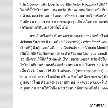
และ
Oblivion
และ
Libertango
ของ Astor Piazzolla เป็นก
โดยที่ทั้งไวโอลินกับแอคคอร์ดเดียนจะผลัดกันทำหน้าที่
แล้วผมมองว่าคุณคาโตะค่อนข้างจะเล่นแบบเรียบร้อยไปสักน
อิทธิพลมาจากการบรรเลงของคุณรุจเจียโรในการแสดงก่อนหน้
เครื่องดนตรีหีบเพลงชักก็เป็นได้
ส่วนในครึ่งหลัง เป็นชุดการแสดงเพลงวอล์ทส์ สไตล์เ
Johann Strauss II ตามด้วย
Liebesleid, Liebesfreud
แล
เรียนที่ผู้ฟังคุ้ยเคยกันดีอย่าง
Csárdás
ของ Vittorio Monti 
เปียโนที่มีเสียงที่แตกต่างและทำเสียงต่อเนื่อง (sustained) 
รวมถึงชวนให้นึกถึงเพลงพื้นบ้านเยอรมัน-ออสเตรีย ซึ่งใช
ไวโอลินก็เล่นทำนองที่ค่อนข้างชัดเจน และไพเราะน่าฟ
เดี่ยวไวโอลินและใช้เปียโนประกอบ (accompaniment) ส่
ตามประสาเพลงสไตล์ฮังกาเรียน ซึ่งเป็นที่ชื่นชอบของผู้ฟ
ผู้ฟังชาวไทย คือเพลงพระราชนิพนธ์
มาร์ชราชวัลลภ
ในรั
สนุกสนาน ชวนให้นึกถึงเพลงเวียนนาอีกเพลงหนึ่งคือ
Rad
(ภาพจาก F