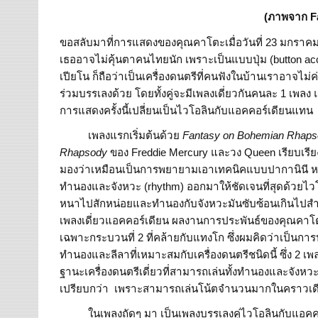
(ภาพจาก F
ขอสลับมาที่การแสดงของคุณคาโตะเมื่อวันที่ 23 มกราคม
เธออาจไม่คุ้นตาคนไทยนัก เพราะเป็นแบบปุ่ม (button acco
เปียโน ก็ถือว่าเป็นเครื่องดนตรีที่คนฟังในบ้านเราอาจไม่
ร่วมบรรเลงด้วย โดยทั้งคู่จะมีเพลงเดี่ยวกันคนละ 1 เพลง แ
การแสดงครั้งนี้เปลี่ยนเป็นไวโอลินกับแอคคอร์เดียนแทน
เพลงแรกเริ่มต้นด้วย
Fantasy on Bohemian Rhap
Rhapsody
ของ Freddie Mercury และวง Queen เรียบเรีย
มองว่าเหมือนเป็นการพยายามเอาเทคนิคแบบปากานินี ห
ทำนองและจังหวะ (rhythm) ออกมาให้ชัดเจนที่สุดด้วยไวโอล
หนาไปสักหน่อยและทำนองกับจังหวะมันซับซ้อนเกินไปสำหร
เพลงเดี่ยวแอคคอร์เดียน ผลงานการประพันธ์ของคุณคาโตะเ
เฉพาะกระบวนที่ 2 ที่คล้ายกับแทงโก ซึ่งผมคิดว่าเป
ทำนองและลีลาที่เหมาะสมกับเครื่องดนตรีชนิดนี้ ซึ่ง 2 เพ
ฐานะเครื่องดนตรีเดี่ยวที่สามารถเล่นทั้งทำนองและจังหวะ
เปรียบกว่า เพราะสามารถเล่นโน้ตจำนวนมากในคราวเดีย
ในเพลงถัดๆ มา เป็นเพลงบรรเลงคู่ไวโอลินกับแอคคอ