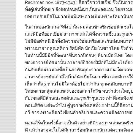
Rachmaninov, 1873-1943 : คีตกวีชาวรัสเซีย) ซึ่งเป็นก
ทั้งคู่เล่นที่พัทยา จึงตัดท่อนหนึ่งมาเป็นเพลงแถม โดยรว
บทบาทกับเปียโนมากเป็นพิเศษ อาจเป็นเพราะรัคมานินอ
ในส่วนของนักดนตรีทั้ง 2 นั้น ผมค่อนข้างชื่นชอบนักเชลโล
และฝีมือที่ยอดเยี่ยม สามารถเล่นได้ทั้งหวานซึ้งและรุนแร
ไม่มีข้อตำหนิ อีกทั้งมีความพร้อมเพรียงและรับส่งบทบาทกับ
ทราบมาจากคุณศศิภา รัศมิทัต นักเปียโนชาวไทย ซึ่งทำหน้า
โนท่านนี้มีฝีมือที่พัฒนาขึ้นจากปีก่อนๆ ที่มาเมืองไทย
ของอาจารย์ทัศนานั้น อาจารย์ก็ยังคงฝีมือที่ไม่มีอะไรต
กันกับเพื่อนร่วมวงซึ่งเป็นอาคันตุกะจากต่างแดน โดยเฉพา
อาจารย์จะขยับเก้าอี้ไปใกล้นักเปียโนมากขึ้น และมีการใ
เห็นว่าทั้ง 3 ท่านไม่มีใครด้อยไปกว่ากัน ทุกคนมีบทบาทท
ไทยหลายกลุ่มเล่นเพลงของชอสตาโกวิช พบว่าส่วนใหญ่บรร
กับเพลงที่มีลักษณะกดดันและรุกเร้ารุนแรง เท่าที่เคยฟัง
คอนเสิร์ต แต่จะว่าไป คู่หูจากฝรั่งเศสทั้ง 2 ท่านนี้ก็
กวี อาจเพราะคีตกวีเขียนคำอธิบายและความต้องการของ
คอนเสิร์ตในครั้งนี้อาจเป็นตัวอย่างที่ดีของการเล่นดนตรี
ดี แม้ว่าอาจจะไม่ได้มีเวลาซ้อมกันมากนัก แต่ความจัดเ