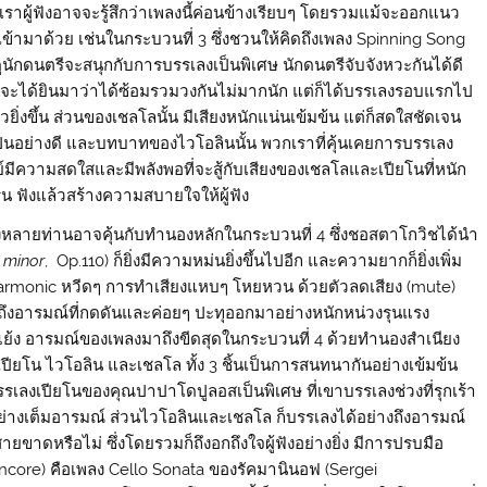
ราผู้ฟังอาจจะรู้สึกว่าเพลงนี้ค่อนข้างเรียบๆ โดยรวมแม้จะออกแนว
ข้ามาด้วย เช่นในกระบวนที่ 3 ซึ่งชวนให้คิดถึงเพลง Spinning Song
นักดนตรีจะสนุกกับการบรรเลงเป็นพิเศษ นักดนตรีจับจังหวะกันได้ดี
ะได้ยินมาว่าได้ซ้อมรวมวงกันไม่มากนัก แต่ก็ได้บรรเลงรอบแรกไป
ิ่งขึ้น ส่วนของเชลโลนั้น มีเสียงหนักแน่นเข้มข้น แต่ก็สดใสชัดเจน
้เป็นอย่างดี และบทบาทของไวโอลินนั้น พวกเราที่คุ้นเคยการบรรเลง
์มีความสดใสและมีพลังพอที่จะสู้กับเสียงของเชลโลและเปียโนที่หนัก
น ฟังแล้วสร้างความสบายใจให้ผู้ฟัง
ังหลายท่านอาจคุ้นกับทำนองหลักในกระบวนที่ 4 ซึ่งชอสตาโกวิชได้นำ
C minor
, Op.110) ก็ยิ่งมีความหม่นยิ่งขึ้นไปอีก และความยากก็ยิ่งเพิ่ม
 harmonic หวีดๆ การทำเสียงแหบๆ โหยหวน ด้วยตัวลดเสียง (mute)
งถึงอารมณ์ที่กดดันและค่อยๆ ปะทุออกมาอย่างหนักหน่วงรุนแรง
แย้ง อารมณ์ของเพลงมาถึงขีดสุดในกระบวนที่ 4 ด้วยทำนองสำเนียง
งเปียโน ไวโอลิน และเชลโล ทั้ง 3 ชิ้นเป็นการสนทนากันอย่างเข้มข้น
ลงเปียโนของคุณปาปาโดปูลอสเป็นพิเศษ ที่เขาบรรเลงช่วงที่รุกเร้า
่างเต็มอารมณ์ ส่วนไวโอลินและเชลโล ก็บรรเลงได้อย่างถึงอารมณ์
ขาดหรือไม่ ซึ่งโดยรวมก็ถึงอกถึงใจผู้ฟังอย่างยิ่ง มีการปรบมือ
core) คือเพลง Cello Sonata ของรัคมานินอฟ (Sergei