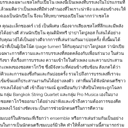
ารบรรเลงเฉพาะเชลโลกับเปียโน เพลงนี้เป็นเพลงที่บรรเลงในโปรแกรมที่
มแล้วผมคิดว่าเป็นเพลงที่มีท่วงทำนองที่ไพเราะน่าฟัง และค่อนข้างจะให้
ฟเองเป็นนักเปียโน จึงจะให้บทบาทของเปียโนมากกว่าเชลโล
 คุณอะเล็กซองดร์ เวย์ เป็นพิเศษ เนื่องจากเสียงเชลโลที่ลึกและมีพลัง
งได้อย่างดี ส่วนนักเปียโน คุณดิมิททรี ปาปาโดปูลอส ก็เล่นได้อย่าง
คุณเวย์ได้เป็นอย่างดีจากการที่เล่นร่วมกันมาบ่อยครั้ง ทั้งนี้ผมได้
ที่เป็นผู้เปิดโน้ต (page turner) ให้กับคุณปาปาโดปูลอส ว่านักเปีย
 โดยเฉพาะการตีความและการบรรเลงที่สอดคล้องกับเพื่อนร่วมวง ในส่วน
้องกังขา ทั้งเรื่องการบรรเลง ความเข้าใจในตัวเพลง และความประสาน
ะเพลงของชอสตาโกวิช ซึ่งมีจังหวะที่ค่อนข้างซับซ้อน สังเกตได้ว่า
ห้คิวและการมองซึ่งกันและกันบ่อยครั้ง รวมไปถึงการบรรเลงที่เราจะ
ี่เข้มข้นแต่ก็ประสานงานกันได้อย่างลงตัว เท่าที่ผมได้ฟังนักดนตรีชาว
เลงได้อย่างดี เข้าถึงอารมณ์ ดูเหมือนกับว่าศิลปินไทยจะถูกโฉลก
เช่น กลุ่ม Bangkok String Quartet และกลุ่ม Pro Musica เองในบาง
ตีความชอสตาโกวิชออกมาได้อย่างน่าฟังและเข้าถึงความต้องการของคีต
เพลงไว้อย่างชัดเจน เป็นการช่วยนักดนตรีในการตีความ
เชมเบอร์ในลักษณะที่เรียกว่า ensemble หรือการเล่นร่วมกันเป็นอย่าง
จนในการเป็นนักดนตรีเชมเบอร์มิวสิค ทำให้ทั้งสามท่านนี้สามารถร่วม