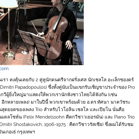
.com
 คงคุ้นเคยกับ 2 คู่หูนักดนตรีจากฝรั่งเศส นักเชลโล อะเล็กซองดร์
(Dimitri Papadopoulos) ซึ่งทั้งคู่นับเป็นแขกรับเชิญขาประจำของ Pro
ผู้ยิ่งใหญ่มาแสดงให้พวกเรานักฟังชาวไทยได้ฟังกัน (เช่น
อีกหลายเพลง) มาในปีนี้ พวกเขาพร้อมด้วย อ.ดร.ทัศนา นาควัชระ
ป็นสุดยอดของเพลง Trio สำหรับไวโอลิน เชลโล และเปียโน นั่นคือ
เมนเดลโซห์น (Felix Mendelssohn คีตกวีชาวเยอรมัน) และ Piano Trio
itri Shostakovich, 1906-1975 : คีตกวีชาวรัสเซีย) ซึ่งผมได้รับชม
ันเกอเธ่ กรุงเทพฯ