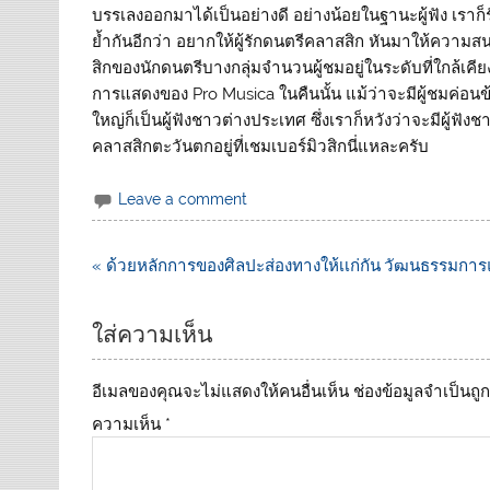
บรรเลงออกมาได้เป็นอย่างดี อย่างน้อยในฐานะผู้ฟัง เราก็รั
ย้ำกันอีกว่า อยากให้ผู้รักดนตรีคลาสสิก หันมาให้ความ
สิกของนักดนตรีบางกลุ่มจำนวนผู้ชมอยู่ในระดับที่ใกล้เคี
การแสดงของ Pro Musica ในคืนนั้น แม้ว่าจะมีผู้ชมค่อน
ใหญ่ก็เป็นผู้ฟังชาวต่างประเทศ ซึ่งเราก็หวังว่าจะมีผู้ฟ
คลาสสิกตะวันตกอยู่ที่เชมเบอร์มิวสิกนี่แหละครับ
Leave a comment
แนะแนว
« ด้วยหลักการของศิลปะส่องทางให้เเก่กัน
วัฒนธรรมการแส
เรื่อง
ใส่ความเห็น
อีเมลของคุณจะไม่แสดงให้คนอื่นเห็น
ช่องข้อมูลจำเป็นถ
ความเห็น
*