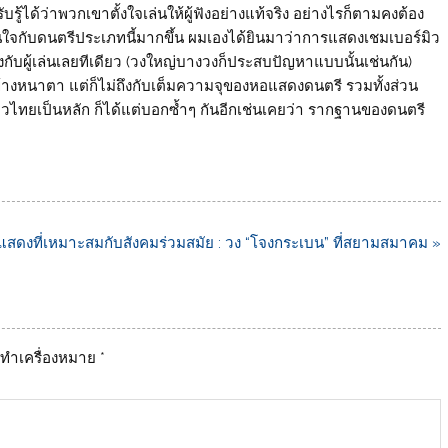
บรู้ได้ว่าพวกเขาตั้งใจเล่นให้ผู้ฟังอย่างแท้จริง อย่างไรก็ตามคงต้อง
สนใจกับดนตรีประเภทนี้มากขึ้น ผมเองได้ยินมาว่าการแสดงเชมเบอร์มิว
ยงกับผู้เล่นเลยทีเดียว (วงใหญ่บางวงก็ประสบปัญหาแบบนั้นเช่นกัน)
ข้างหนาตา แต่ก็ไม่ถึงกับเต็มความจุของหอแสดงดนตรี รวมทั้งส่วน
ังชาวไทยเป็นหลัก ก็ได้แต่บอกซ้ำๆ กันอีกเช่นเคยว่า รากฐานของดนตรี
ดงที่เหมาะสมกับสังคมร่วมสมัย : วง “โจงกระเบน” ที่สยามสมาคม »
ูกทำเครื่องหมาย
*