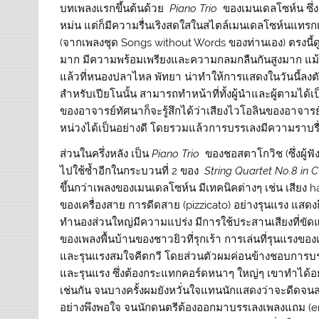
บทเพลงแรกขึ้นต้นด้วย
Piano Trio
ของเมนเดลโซห์น ซึ่งเ
หม่น แต่ก็มีความรื่นเริงสดใสในสไตล์เมนเดลโซห์นแทรกเ
(จากเพลงชุด Songs without Words ของท่านเอง) ตรงนี้ดู
มาก มีความพร้อมเพรียงและความกลมกลืนกันสูงมาก แม้จ
แล้วที่หนองปลาไหล พัทยา น่าทำให้การแสดงในวันนี้ลงตัวย
สำหรับเปียโนนั้น สามารถทำหน้าที่ทั้งผู้นำและผู้ตามได
ของอาจารย์ทัศนาก็จะรู้สึกได้ว่าเสียงไวโอลินของอาจารย
หน่วงได้เป็นอย่างดี โดยรวมแล้วการบรรเลงมีความราบรื่
ส่วนในครึ่งหลัง เป็น
Piano Trio
ของชอสตาโกวิช (ซึ่งผู้ฟ
ไปใช้ซ้ำอีกในกระบวนที่ 2 ของ
String Quartet No.8 in 
ขึ้นกว่าเพลงของเมนเดลโซห์น มีเทคนิคต่างๆ เช่น เสียง
ของเครื่องสาย การดีดสาย (pizzicato) อย่างรุนแรง แสด
ทำนองส่วนใหญ่มีความแปร่ง มีการใช้ประสานเสียงที่ขัด
ของเพลงพื้นบ้านของชาวยิวที่รุกเร้า การเล่นที่รุนแรงขอ
และรุนแรงสมใจคีตกวี โดยส่วนตัวผมค่อนข้างชอบการบรรเ
และรุนแรง ซึ่งต้องกระแทกคอร์ดหนาๆ ใหญ่ๆ เขาทำได้อย
เช่นกัน จนบางครั้งผมยังหวั่นใจแทนนักแสดงว่าจะดีดจนสาย
อย่างพึงพอใจ จนนักดนตรีต้องออกมาบรรเลงเพลงแถม (en