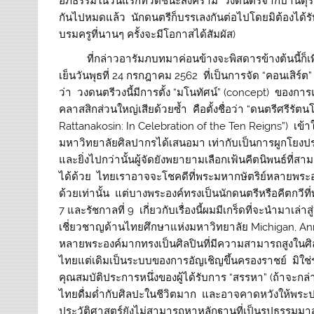
อภิธรรมในวันแรกที่วัดชนะสงคราม วงดนตรีจากบ้านดุริ
กันไปหมดแล้ว นักดนตรีก็บรรเลงกันต่อไปโดยมิต้องได้ร
บรมครูที่นานๆ ครั้งจะมีโอกาสได้สัมผัส)
ที่กล่าวอารัมภบทมาค่อนข้างจะพิสดารข้างต้นนี้ก็เพื
เย็นวันพุธที่ 24 กรกฎาคม 2562 ที่เป็นการจัด “คอนเสิร์
ว่า วงดนตรีวงนี้มีการตั้ง “มโนทัศน์” (concept) ของกา
คลาสสิกส่วนใหญ่เสียด้วยซ้ำ คือตั้งชื่อว่า “ดนตรีศรีรั
Rattanakosin: In Celebration of the Ten Reigns”) เข้า
มหาวิทยาลัยศิลปากรได้เสนอมา เท่ากับเป็นการผูกโยงปร
และยิ่งไปกว่านั้นผู้จัดยังพยายามเลือกเฟ้นคีตนิพนธ์ท
ได้ด้วย ไทยเราอาจจะโชคดีที่พระมหากษัตริย์หลายพระอง
ด้วยเท่านั้น แต่บางพระองค์ทรงเป็นนักดนตรีหรือคีตกวีที
7 และรัชกาลที่ 9 เกี่ยวกับเรื่องนี้ผมมีเกร็ดที่จะนำมาเล่
เชี่ยวชาญด้านไทยศึกษาแห่งมหาวิทยาลัย Michigan, Ann 
หลายพระองค์มากทรงเป็นศิลปินที่มีความสามารถสูงใน
ไทยแต่เดิมเป็นระบบของการอัญเชิญขึ้นครองราชย์ มิใช
คุณสมบัติประการหนึ่งของผู้ได้รับการ “สรรหา” (ถ้าจะก
ไทยดื่มด่ำกับศิลปะในชีวิตมาก และอาจคาดหวังให้พระ
ประวัติศาสตร์ยังไม่สามารถหาหลักฐานที่เป็นรูปธรรมมาส