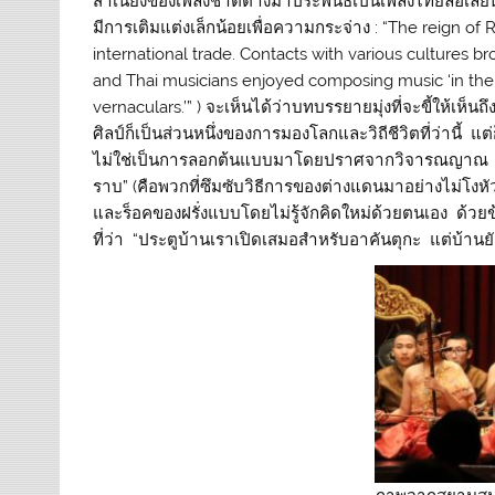
สำเนียงของเพลงชาติต่างมาประพันธ์เป็นเพลงไทยล้อเลี
มีการเติมแต่งเล็กน้อยเพื่อความกระจ่าง : “The reign of 
international trade. Contacts with various cultures bro
and Thai musicians enjoyed composing music ‘in the s
vernaculars.’” ) จะเห็นได้ว่าบทบรรยายมุ่งที่จะขี้ให้เห็น
ศิลป์ก็เป็นส่วนหนึ่งของการมองโลกและวิถีชีวิตที่ว่านี้ แ
ไม่ใช่เป็นการลอกต้นแบบมาโดยปราศจากวิจารณญาณ น
ราบ” (คือพวกที่ซึมซับวิธีการของต่างแดนมาอย่างไม่โงหัว 
และร็อคของฝรั่งแบบโดยไม่รู้จักคิดใหม่ด้วยตนเอง ด้วยข
ที่ว่า “ประตูบ้านเราเปิดเสมอสำหรับอาคันตุกะ แต่บ้านย