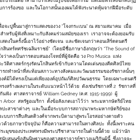
ยะประณีตอาสามาบรรเลงในรูปของพิธีกรรม แต่เมื่อพระสงฆ์กลับกุฏิ
ับการร้องขอ และในโอกาสนั้นเองผมได้ฟังระนาดทุ้มจากฝีมือระดับ
่อจะปูพื้นมาสู่การแสดงของวง “โจงกระเบน” ณ สยามสมาคม เมื่อ
ต” สำหรับผู้ฟังที่เหมาะกับสังคมร่วมสมัยของเรา เราอาจจะต้องยอมรับ
รแสดงในครั้งนี้เอาไว้อย่างชัดเจน และชัดเจนกว่าคอนเสิร์ตดนตรี
ตนโกสินทร์ทศรัชเฉลิมราชย์” (โดยมีชื่อภาษาอังกฤษว่า “The Sound of
ใจว่าคงเป็นการตอบสนองโจทย์ที่ผู้จัดคือ วง Pro Musica แห่ง
ะวัติศาสตร์กรุงรัตนโกสินทร์เข้ากับความโดดเด่นของคีตศิลป์ไทย
ี่สามารถทำหน้าที่สะท้อนสภาวะทางสังคมและวัฒนธรรมของรัชกาลนั้นๆ
ค์มิได้ทรงเป็นแต่เพียงองค์อุปถัมภ์ศิลปวัฒนธรรม โดยเฉพาะดนตรี
่ทรงสร้างผลงานในระดับแนวหน้าไว้ด้วย ดังเช่นรัชกาลที่ 2 รัชกาลที่
าสู่กันฟัง ศาสตราจารย์ William Gedney (ค.ศ. 1915-1999) ผู้
Arbor สหรัฐอเมริกา ตั้งข้อสังเกตเอาไว้ว่า พระมหากษัตริย์ไทย
ศิลปะสาขาต่างๆ และในเมื่อระบบการสถาปนาพระมหากษัตริย์ของ
่ระบบการสืบสันตติวงศ์จากพระบิดามาสู่พระโอรสอย่างตายตัว
ล่าวด้วยภาษาปัจจุบัน) ก็คือความสามารถในทางศิลปะ ทั้งนี้เพราะคน
ประมุขของประเทศทรงมีพระปรีชาสามารถในด้านนี้ด้วย แม้ว่านัก
นับสนุนข้อสันนิษฐานของศาสตราจารย์ชาวอเมริกันผู้นี้ ซึ่งอาจจะ