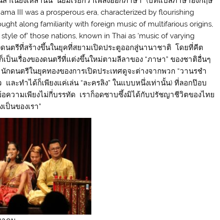
ยนสำเนียงเหล่านั้น นิยมเรียกว่าเพลงออกภาษา” (บทแปลภาษาอังกฤษ
Rama III was a prosperous era, characterized by flourishing
ught along familiarity with foreign music of multifarious origins,
tyle of’ those nations, known in Thai as ‘music of varying
ถึงดนตรีที่สร้างขึ้นในยุคที่สยามเปิดประตูออกสู่นานาชาติ โดยที่คีต
ต่ก็เป็นเรื่องของดนตรีที่แต่งขึ้นใหม่ตามลีลาของ “ภาษา” ของชาติอื่นๆ
ักดนตรีในยุคทองของการเปิดประเทศดูจะต่างจากพวก “วานรชำ
และทำได้ก็เพียงแค่เล่น “ละครลิง” ในแบบหนึ่งเท่านั้น) ที่ลอกป๊อบ
้อความเพียงไม่กี่บรรทัด เราก็อดซาบซึ้งมิได้กับปรัชญาชีวิตของไทย
ังเป็นของเรา”