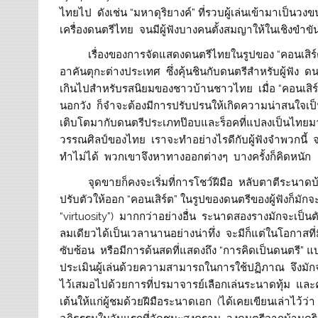
ไทยไป ดังเช่น “มหาดุริยางค์” ที่รวบผู้เล่นเข้ามาเป็น
เครื่องดนตรีไทย จนมีผู้ฟังบางคนตั้งสมญาให้ในเชิงขำขั
เรื่องของการจัดแสดงดนตรีไทยในรูปของ “คอนเสิร์ต” นั้
อาคันตุกะต่างประเทศ ซึ่งคุ้นชินกับดนตรีสำหรับผู้ฟัง
เกินไปสำหรับรสนิยมของชาวบ้านชาวไทย เมื่อ “คอนเสิร์ต
นอกวัง ก็จำจะต้องมีการปรับปรนให้เกิดความน่าสนใจเป็นพ
เติบโตมากับดนตรีประเภทป๊อบและร็อคที่แปลงเป็นไทยม
วรรณศิลป์ของไทย เราจะทำอย่างไรดีกับผู้ฟังจำพวกนี้ จะ
ทำไม่ได้ พวกเขาจึงหาทางออกต่างๆ บางครั้งก็คิดหนัก บ
จุดขายก็คงจะเริ่มที่การโชว์ฝีมือ หลับตาตีระนาดบ้า
ปรับตัวให้ออก “คอนเสิร์ต” ในรูปของดนตรีของผู้ฟังก็มักจ
“virtuosity”) มากกว่าอย่างอื่น ระนาดสองรางมักจะเป็น
ลมเดียวได้เป็นเวลานานอย่างน่าทึ่ง จะมีก็แต่ในโอกาสที่
ซับซ้อน หรือมีการด้นสดที่แสดงถึง “การคิดเป็นดนตรี” 
ประเมินผู้เล่นด้วยความสามารถในการใช้ปฏิภาณ จึงมัก
ไว้เสมอไปด้วยการที่ปรมาจารย์เลือกเล่นระนาดทุ้ม และค
เต้นให้แก่ผู้ชมด้วยฝีมือระนาดเอก (ได้เคยเขียนเล่าไว้ว