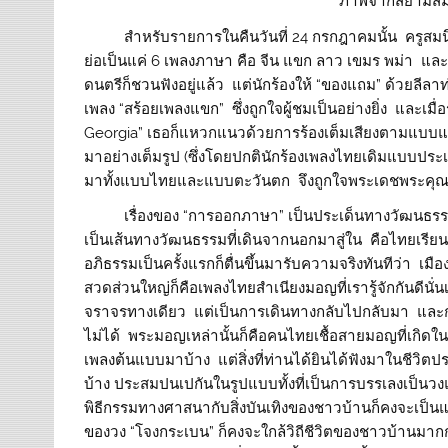
ภาพจากสยามส
สำหรับรายการในคืนวันที่ 24 กรกฎาคมนั้น ครูสมนึก 
ย่อเป็นแค่ 6 เพลงภาษา คือ จีน แขก ลาว เขมร พม่า และฝ
ดนตรีก็ชวนฟังอยู่แล้ว แต่นักร้องให้ “ของแถม” ด้วยลี
เพลง “สร้อยเพลงแขก” ซึ่งถูกใจผู้ชมเป็นอย่างยิ่ง และเมื
Georgia” เธอก็แหวกแนวด้วยการร้องเต็มเสียงตามแบบแผน
มาอย่างเต็มรูป (ซึ่งโดยปกตินักร้องเพลงไทยเดิมแบบประ
มาทั้งแบบไทยและแบบตะวันตก จึงถูกใจพระเดชพระคุณเป
เรื่องของ “การออกภาษา” เป็นประเด็นทางวัฒนธรรมเปร
เป็นเส้นทางวัฒนธรรมที่เดินจากนอกมาสู่ใน คือไทยเรียน
อภิธรรมเป็นครั้งแรกก็ตื่นขึ้นมารับความจริงทันทีว่า 
สวดส่วนใหญ่ก็คือเพลงไทยสำเนียงมอญที่เรารู้จักกันดี
จราจรทางเดียว แต่เป็นการเดินทางกลับไปกลับมา และ
ไม่ได้ พระมอญเหล่านั้นก็คือคนไทยเชื้อสายมอญที่เกิดใน
เพลงต้นแบบมาบ้าง แต่สิ่งที่ท่านได้ยินได้ฟังมาในชีวิต
บ้าง ประสมปนเปกันในรูปแบบทั้งที่เป็นการบรรเลงเป
พิธีกรรมทางศาสนากับสิ่งบันเทิงของชาวบ้านก็คงจะเป็นแ
ของวง “โจงกระเบน” ก็คงจะใกล้วิถีชีวิตของชาวบ้านมาก