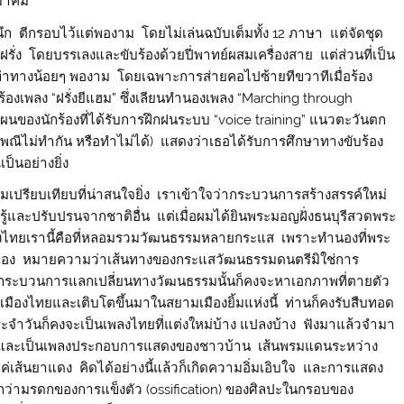
มาคม
ตีกรอบไว้แต่พองาม โดยไม่เล่นฉบับเต็มทั้ง 12 ภาษา แต่จัดชุด
รั่ง โดยบรรเลงและขับร้องด้วยปี่พาทย์ผสมเครื่องสาย แต่ส่วนที่เป็น
ลาท่าทางน้อยๆ พองาม โดยเฉพาะการส่ายคอไปซ้ายทีขวาทีเมื่อร้อง
่อร้องเพลง “ฝรั่งยีแฮม” ซึ่งเลียนทำนองเพลง “Marching through
ของนักร้องที่ได้รับการฝึกฝนระบบ “voice training” แนวตะวันตก
เพณีไม่ทำกัน หรือทำไม่ได้) แสดงว่าเธอได้รับการศึกษาทางขับร้อง
็นอย่างยิ่ง
ียบเทียบที่น่าสนใจยิ่ง เราเข้าใจว่ากระบวนการสร้างสรรค์ใหม่
รู้และปรับปรนจากชาติอื่น แต่เมื่อผมได้ยินพระมอญฝั่งธนบุรีสวดพระ
เมืองไทยเรานี้คือที่หลอมรวมวัฒนธรรมหลายกระแส เพราะทำนองที่พระ
นั่นเอง หมายความว่าเส้นทางของกระแสวัฒนธรรมดนตรีมิใช่การ
กระบวนการแลกเปลี่ยนทางวัฒนธรรมนั้นก็คงจะหาเอกภาพที่ตายตัว
เมืองไทยและเติบโตขึ้นมาในสยามเมืองยิ้มแห่งนี้ ท่านก็คงรับสืบทอด
ประจำวันก็คงจะเป็นเพลงไทยที่แต่งใหม่บ้าง แปลงบ้าง ฟังมาแล้วจำมา
็นวงและเป็นเพลงประกอบการแสดงของชาวบ้าน เส้นพรมแดนระหว่าง
ค่เส้นยาแดง คิดได้อย่างนี้แล้วก็เกิดความอิ่มเอิบใจ และการแสดง
กว่ามรดกของการแข็งตัว (ossification) ของศิลปะในกรอบของ