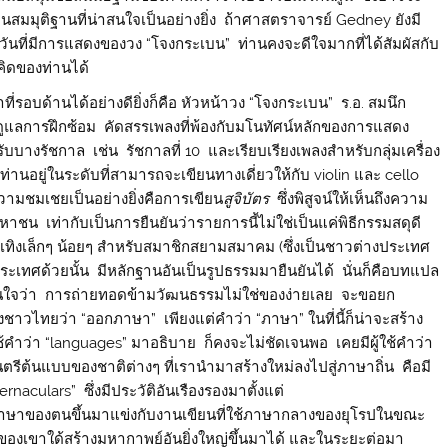
็นสมมุติฐานที่น่าสนใจเป็นอย่างยิ่ง ถ้าศาสตราจารย์ Gedney ยังมี
วันที่มีการแสดงของวง “โจงกระเบน” ท่านคงจะดีใจมากที่ได้สัมผัสกับ
คิดของท่านได้
รอบด้านได้อย่างดียิ่งก็คือ หัวหน้าวง “โจงกระเบน” ร.อ. สมนึก
ดูแลการฝึกซ้อม คัดสรรเพลงที่พ้องกับมโนทัศน์หลักของการแสดง
บบางรัชกาล เช่น รัชกาลที่ 10 และเรียบเรียงเพลงสำหรับกลุ่มเครื่อง
นอยู่ในระดับที่สามารถจะเขียนทางเดี่ยวให้กับ violin และ cello
ความชมเชยเป็นอย่างยิ่งคือการเขียน
สูจิบัตร
ซึ่งพิสูจน์ให้เห็นถึงความ
น เท่ากับเป็นการยืนยันว่ารายการนี้ไม่ใช่เป็นแค่พิธีกรรมสดุดี
ันเทิงเล็กๆ น้อยๆ สำหรับสมาชิกสยามสมาคม (ซึ่งเป็นชาวต่างประเทศ
วต่างประเทศด้วยนั้น มีหลักฐานอันเป็นรูปธรรมมายืนยันได้ นั่นก็คือบทแปล
เห็นใจว่า การถ่ายทอดข้ามวัฒนธรรมไม่ใช่ของง่ายเลย จะขอยก
ฟังชาวไทยว่า “ออกภาษา” เพียงแต่คำว่า “ภาษา” ในที่นี้ก็น่าจะสร้าง
้คำว่า “languages” มาอธิบาย ก็คงจะไม่ชัดเจนพอ เคยมีผู้ใช้คำว่า
ตรีต้นแบบของชาติต่างๆ ที่เรานำมาสร้างใหม่ลงไปสู่ภาษาถิ่น คือมี
rnaculars” ซึ่งมีประวัติอันเรืองรองมาตั้งแต่
ยภาษาของตนขึ้นมาแข่งกับงานเขียนที่ใช้ภาษากลางของยุโรปในขณะ
ของเขาใด้สร้างมหากาพย์อันยิ่งใหญ่ขึ้นมาได้ และในระยะต่อมา