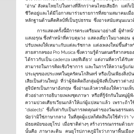
“อ่าน” สังคมไทยไปในทางที่ลึกกว่าคนไทยเสียอีก แต่ก็เป
ชีวิตอยู่และได้มีโอกาสมาร่วมรายการที่สยามสมาคมเมื่อ
หลักฐานด้านคีตศิลป์ที่เป็นรูปธรรม ซึ่งอาจสนับสนุนแนว
การแสดงครั้งนี้มีการตระเตรียมมาอย่างดี ผู้ทำหน้าที่
แสงอรุณ ซึ่งทำหน้าที่ควบคุมวง แสดงเดี่ยวในบางตอน 
ปรับเพลงให้เหมาะกับแต่ละรัชกาล แต่งเพลงใหม่ขึ้นสำหรั
สายสากลของ Pro Musica ซึ่งความรู้ด้านดนตรีสากลของท่า
ได้ราวกับเป็น cadenza เลยทีเดียว! แต่งานที่ควรได้รับ
สามารถในการคิดเชิงวิชาการ และในการให้ความรู้แก่มหาช
ประมุขของประเทศในยุครัตนโกสินทร์ หรือเป็นเพียงสิ่งบ
เสียเป็นส่วนใหญ่) ที่ว่าผู้จัดคิดถึงกลุ่มผู้ฟังที่เป็นชา
สูจิบัตรเป็นภาษาอังกฤษ ซึ่งอ่านแล้วควรต้องให้ความ
ตัวอย่างการอธิบายเพลงชุดภาษา หรือที่รู้จักกันในหมู่ผู้
ความปวดเศียรเวียนเกล้าให้แก่ผู้แปลมาแล้ว เพราะถ้าใช
“dialects” ซึ่งก็เท่ากับเป็นการลดคุณค่าของวัฒนธรรมดน
นัยว่ามิใช่ภาษากลาง ในที่สุดผู้แปลก็ตัดสินใจใช้คำว่า “ve
มัธยสมัยของยุโรป เมื่อชาติต่างๆ สร้างวรรณกรรมด้ว
นั้นคือ ภาษาละติน คนยุโรปภาคภูมิใจว่าภาษาพื้นเมือง