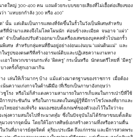
วงขนาดใหญ่ 300-400 คน แถมด้วยระบบขยายเสียงที่ไม่เอื้อต่อเสียงของ
นว่า “แหบยกกำลัง 300 หรือ 400”
น แต่เดิมเป็นการแสดงที่จัดขึ้นในรั้วในวังเป็นพิเศษสำหรับ
 ดนตรีที่นำมาแสดงจึงไม่โลดโผนนัก ค่อนข้างละเมียด จนอาจ “แผ่ว”
” จำเป็นต้องปรับตัวออกมาเป็นเครื่องเสพของบุคคลทั่วไปนอกรั้ว
ิเศษ สำหรับกลุ่มคนที่ยืนอยู่อย่างง่อนแง่นบน “แผ่นดินแม่” และ
าในรูปของดนตรีที่สร้างอารมณ์ดิบและปฏิเสธความงามทาง
เอาใจพวกเขาจนกระทั่ง “ผิดครู” กระนั้นหรือ นักดนตรีไทยที่ “มีครู”
างครั้งก็สุกเอาเผากิน
ง เล่นให้เร็วมากๆ บ้าง แม้แต่วงมาตรฐานของราชการ เมื่อต้อง
ะเน้นความเก่งกาจในด้านฝีมือ (ที่เรียกเป็นภาษาอังกฤษว่า
ตัวชูโรง หรือไม่ก็สำแดงความสามารถในการเก็บลมในการเป่าปี่ที่ใช้
มีการประชันกัน หรือในการแสดงในหมู่ผู้รู้ที่มีการโชว์เพลงที่ยากและ
แบบไทยอย่างแท้จริง ผมเองชอบตั้งเกณฑ์ของตัวเองไว้ในใจว่าจะ
จะพุ่งความสนใจไปที่
ระนาดทุ้ม
ซึ่งในปัจจุบันไม่ได้รักษาขนบดั้งเดิม
ุมวงจากจุดนั้น โดยให้โอกาสศิษย์เอกสร้างความทึ่งหรือความตื่น
่า ในวันที่อาจารย์สุดจิตต์ ดุริยะประณีต ถึงแก่กรรม และมีการสวดพระ