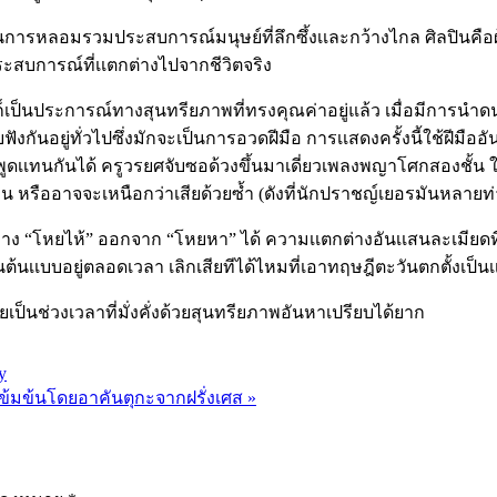
่เป็นการหลอมรวมประสบการณ์มนุษย์ที่ลึกซึ้งเเละกว้างไกล ศิลปินคื
นประสบการณ์ที่เเตกต่างไปจากชีวิตจริง
็เป็นประการณ์ทางสุนทรียภาพที่ทรงคุณค่าอยู่แล้ว เมื่อมีการนำดนต
ฟังกันอยู่ทั่วไปซึ่งมักจะเป็นการอวดฝีมือ การเเสดงครั้งนี้ใช้ฝี
จะพูดเเทนกันได้ ครูวรยศจับซอด้วงขึ้นมาเดี่ยวเพลงพญาโศกสองชั้น ใ
อื่น หรืออาจจะเหนือกว่าเสียด้วยซ้ำ (ดังที่นักปราชญ์เยอรมันหลาย
าง “โหยไห้” ออกจาก “โหยหา” ได้ ความเเตกต่างอันเเสนละเมียดที่
นเเบบอยู่ตลอดเวลา เลิกเสียทีได้ไหมที่เอาทฤษฎีตะวันตกตั้งเป็นเเ
็นช่วงเวลาที่มั่งคั่งด้วยสุนทรียภาพอันหาเปรียบได้ยาก
y
เข้มข้นโดยอาคันตุกะจากฝรั่งเศส »