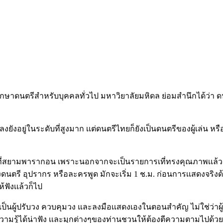
ูนย์ศึกษาดนตรีสำหรับบุคคลทั่วไป มหาวิยาลัยมหิดล ย่อมสำนึกได้ว่า 
อยู่ในระดับที่สูงมาก เเต่ดนตรีไทยก็ยังเป็นดนตรีของผู้เล่น หรือข
กๆที่สยามพารากอน เพราะนอกจากจะเป็นรายการเที่ทรงคุณภาพเเล้ว 
ดนตรี อุปรากร หรือละครพูด มักจะเริ่ม 1 ช.ม. ก่อนการเเสดงจริงด้
ังเเล้วก็ไป
 เป็นผู้ปรับวง ควบคุมวง และลงมือเเสดงเองในตอนสำคัญ ไม่ใช่ว่
ความรู้ได้น่าฟัง เเละมุกต่างๆของท่านชวนให้ต้องตีความตามไปด้วย