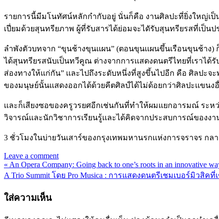
รายการนี้มีมโนทัศน์หลักกำกับอยู่ นั่นก็คือ งานศิลปะที่ยิ่งใหญ
เปี่ยมด้วยสุนทรียภาพ ผู้ที่รับสารได้ย่อมจะไดัรับสุนทรียรสที่เป็
ลำพังตัวบทจาก “ขุนช้างขุนเเผน” (ตอนขุนเเผนขึ้นเรือนขุนช้าง) ก
ได้สุนทรียรสนับเป็นทวีคูณ ต่างจากการเเสดงดนตรีไทยที่เราได้รับ
ส่องทางให้แก่กัน” เเละไปถึงระดับหนึ่งที่สูงขึ้นไปอีก คือ ศิลปะ
ของมนุษย์นั้นเเสดงออกได้ด้วยคีตศิลป์ได้ไม่ด้อยกว่าศิลปะเเขนง
เเละก็เสียงซอของครูวรยศอีกเช่นกันที่ทำให้ผมแยกอารมณ์ ระหว่
วิจารณ์เเละนักวิชาการเรียนรู้เเละได้คิดจากประสบการณ์ของงานต้
3 ชั่วโมงในบ่ายวันเสาร์ของกรุงเทพมหานรกเเห่งการจราจร กลายเป
Leave a comment
« An Opera Company: Going back to one’s roots in an innovative wa
แนะแนว
A Trio Summit โดย Pro Musica : การแสดงดนตรีเชมเบอร์มิวสิคที่
เรื่อง
ใส่ความเห็น