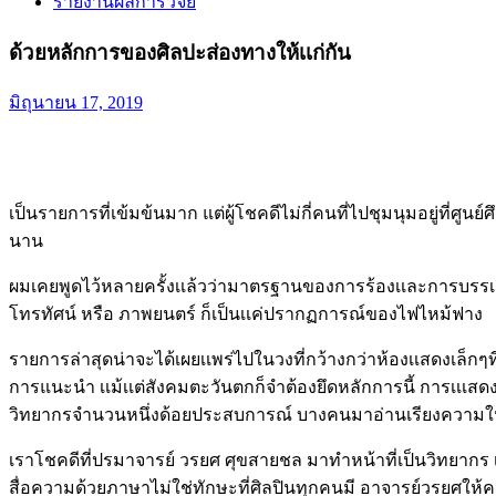
รายงานผลการวิจัย
ด้วยหลักการของศิลปะส่องทางให้เเก่กัน
มิถุนายน 17, 2019
เป็นรายการที่เข้มข้นมาก แต่ผู้โชคดีไม่กี่คนที่ไปชุมนุมอยู่ที่ศ
นาน
ผมเคยพูดไว้หลายครั้งเเล้วว่ามาตรฐานของการร้องเเละการบรรเลงยัง
โทรทัศน์ หรือ ภาพยนตร์ ก็เป็นเเค่ปรากฏการณ์ของไฟไหม้ฟาง
รายการล่าสุดน่าจะได้เผยเเพร่ไปในวงที่กว้างกว่าห้องเเสดงเล็
การแนะนำ เเม้เเต่สังคมตะวันตกก็จำต้องยึดหลักการนี้ การเเเสดง
วิทยากรจำนวนหนึ่งด้อยประสบการณ์ บางคนมาอ่านเรียงความให้ฟ
เราโชคดีที่ปรมาจารย์ วรยศ ศุขสายชล มาทำหน้าที่เป็นวิทยากร
สื่อความด้วยภาษาไม่ใช่ทักษะที่ศิลปินทุกคนมี อาจารย์วรยศให้