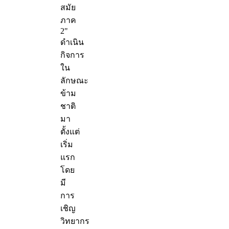
สมัย
ภาค
2"
ดำเนิน
กิจการ
ใน
ลักษณะ
ข้าม
ชาติ
มา
ตั้งแต่
เริ่ม
แรก
โดย
มี
การ
เชิญ
วิทยากร