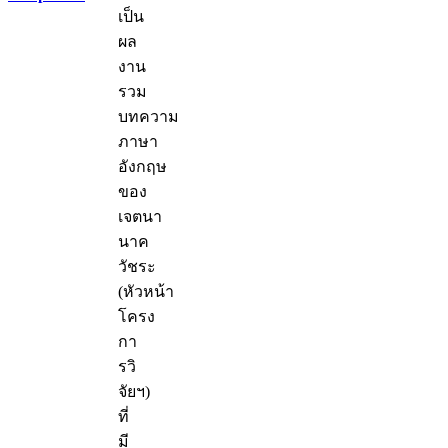
เป็น
ผล
งาน
รวม
บทความ
ภาษา
อังกฤษ
ของ
เจตนา
นาค
วัชระ
(หัวหน้า
โครง
กา
รวิ
จัยฯ)
ที่
มี