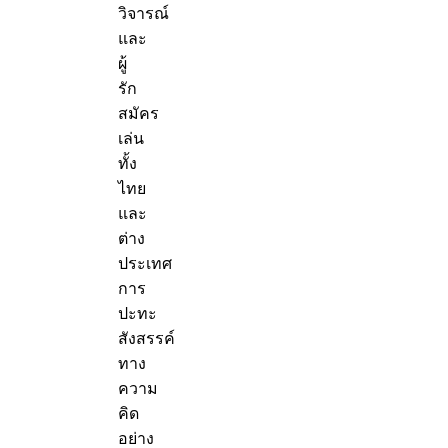
วิจารณ์
และ
ผู้
รัก
สมัคร
เล่น
ทั้ง
ไทย
และ
ต่าง
ประเทศ
การ
ปะทะ
สังสรรค์
ทาง
ความ
คิด
อย่าง