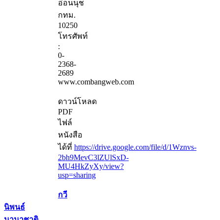
อ่อนนุช
กทม.
10250
โทรศัพท์
:
0-
2368-
2689
www.combangweb.com
ดาวน์โหลด
PDF
ไฟล์
หนังสือ
ได้ที่
https://drive.google.com/file/d/1Wznvs-
2bh9MevC3lZUlSxD-
MU4HkZyXy/view?
usp=sharing
กวี
นิพนธ์
นานาชาติ