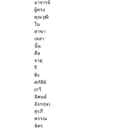
อาจารย์
ผู้ทรง
คุณวุฒิ
ใน
สาขา
เหล่า
นั้น
คือ
จาตุ
รี
ติง
ศภัทิย์
(กวี
นิพนธ์
อังกฤษ)
สุรภี
พรรณ
ฉัตร