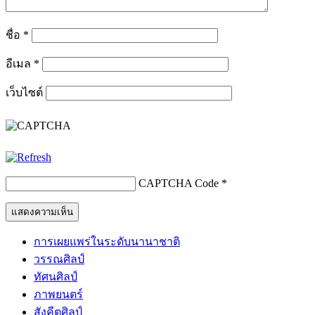
ชื่อ
*
อีเมล
*
เว็บไซต์
CAPTCHA Code
*
การเผยแพร่ในระดับนานาชาติ
วรรณศิลป์
ทัศนศิลป์
ภาพยนตร์
สังคีตศิลป์