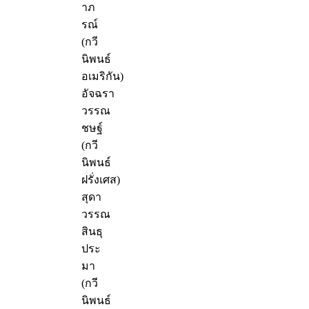
าภ
รณ์
(กวี
นิพนธ์
อเมริกัน)
อัจฉรา
วรรณ
ชษฐ์
(กวี
นิพนธ์
ฝรั่งเศส)
สุดา
วรรณ
สินธุ
ประ
มา
(กวี
นิพนธ์