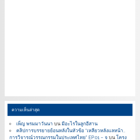
ความเห็นล่าสุด
เพ็ญ พรมมาวันนา
บน
มีอะไรในลูกอีสาน
คลิปการบรรยายย้อนหลังในหัวข้อ “เหลียวหลังแลหน้า…
การวิจารณ์วรรณกรรมในประเทศไทย” EP.01 – จ
บน
โครง