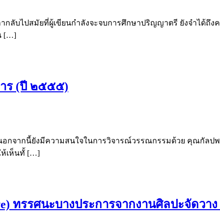
ปสมัยที่ผู้เขียนกำลังจะจบการศึกษาปริญญาตรี ยังจำได้ถึงความรู
น […]
มการ (ปี ๒๕๕๕)
น็ต นอกจากนี้ยังมีความสนใจในการวิจารณ์วรรณกรรมด้วย คุณกัลปพฤกษ
้เห็นทั้ […]
ve) ทรรศนะบางประการจากงานศิลปะจัดวาง โ