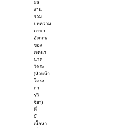
ผล
งาน
รวม
บทความ
ภาษา
อังกฤษ
ของ
เจตนา
นาค
วัชระ
(หัวหน้า
โครง
กา
รวิ
จัยฯ)
ที่
มี
เนื้อหา