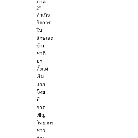
ภาค
2"
ดำเนิน
กิจการ
ใน
ลักษณะ
ข้าม
ชาติ
มา
ตั้งแต่
เริ่ม
แรก
โดย
มี
การ
เชิญ
วิทยากร
ชาว