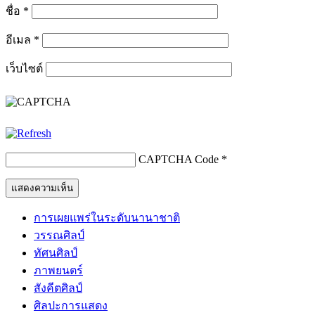
ชื่อ
*
อีเมล
*
เว็บไซต์
CAPTCHA Code
*
การเผยแพร่ในระดับนานาชาติ
วรรณศิลป์
ทัศนศิลป์
ภาพยนตร์
สังคีตศิลป์
ศิลปะการแสดง