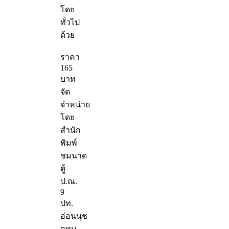
โดย
ทั่วไป
ด้วย
ราคา
165
บาท
จัด
จำหน่าย
โดย
สำนัก
พิมพ์
ชมนาด
ตู้
ป.ณ.
9
ปท.
อ่อนนุช
กทม.