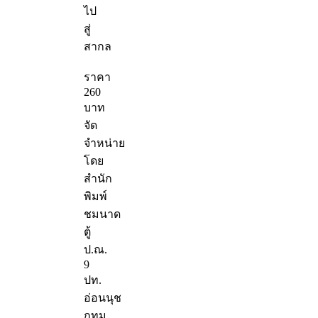
ไป
สู่
สากล
ราคา
260
บาท
จัด
จำหน่าย
โดย
สำนัก
พิมพ์
ชมนาด
ตู้
ป.ณ.
9
ปท.
อ่อนนุช
กทม.