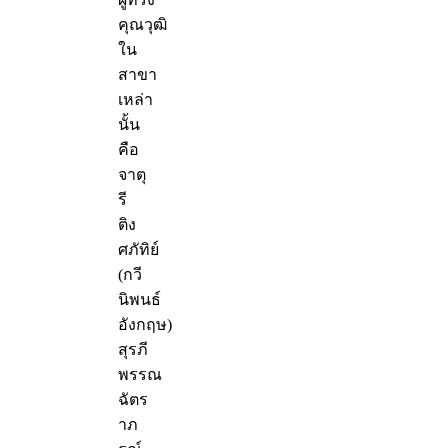
คุณวุฒิ
ใน
สาขา
เหล่า
นั้น
คือ
จาตุ
รี
ติง
ศภัทิย์
(กวี
นิพนธ์
อังกฤษ)
สุรภี
พรรณ
ฉัตร
าภ