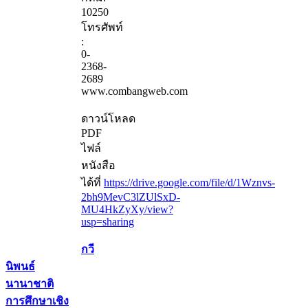
10250
โทรศัพท์
:
0-
2368-
2689
www.combangweb.com
ดาวน์โหลด
PDF
ไฟล์
หนังสือ
ได้ที่
https://drive.google.com/file/d/1Wznvs-
2bh9MevC3lZUlSxD-
MU4HkZyXy/view?
usp=sharing
กวี
นิพนธ์
นานาชาติ
การศึกษาเชิง