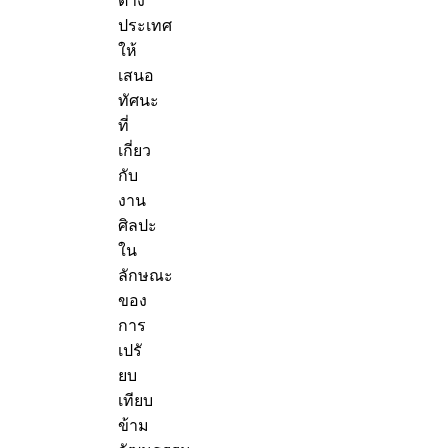
ต่าง
ประเทศ
ให้
เสนอ
ทัศนะ
ที่
เกี่ยว
กับ
งาน
ศิลปะ
ใน
ลักษณะ
ของ
การ
เปรั
ยบ
เทียบ
ข้าม