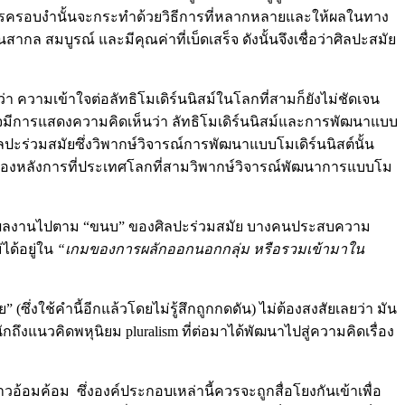
าการครอบงำนั้นจะกระทำด้วยวิธีการที่หลากหลายและให้ผลในทาง
กล สมบูรณ์ และมีคุณค่าที่เบ็ดเสร็จ ดังนั้นจึงเชื่อว่าศิลปะสมัย
 ความเข้าใจต่อลัทธิโมเดิร์นนิสม์ในโลกที่สามก็ยังไม่ชัดเจน
จมีการแสดงความคิดเห็นว่า ลัทธิโมเดิร์นนิสม์และการพัฒนาแบบ
ิลปะร่วมสมัยซึ่งวิพากษ์วิจารณ์การพัฒนาแบบโมเดิร์นนิสต์นั้น
ื้องหลังการที่ประเทศโลกที่สามวิพากษ์วิจารณ์พัฒนาการแบบโม
ะในผลงานไปตาม “ขนบ” ของศิลปะร่วมสมัย บางคนประสบความ
ได้อยู่ใน
“เกมของการผลักออกนอกกลุ่ม หรือรวมเข้ามาใน
(ซึ่งใช้คำนี้อีกแล้วโดยไม่รู้สึกถูกกดดัน) ไม่ต้องสงสัยเลยว่า มัน
กถึงแนวคิดพหุนิยม pluralism ที่ต่อมาได้พัฒนาไปสู่ความคิดเรื่อง
อ้อมค้อม ซึ่งองค์ประกอบเหล่านี้ควรจะถูกสื่อโยงกันเข้าเพื่อ