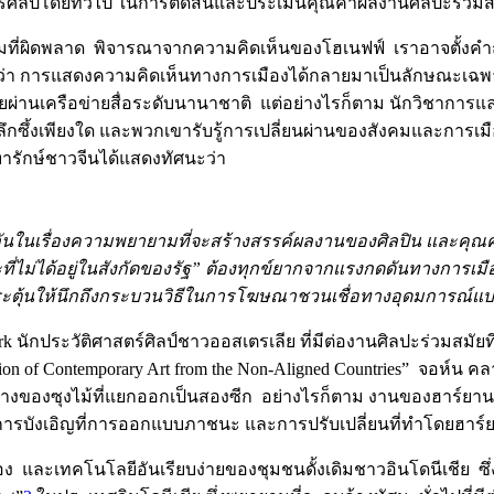
ร์ศิลป์โดยทั่วไป ในการตัดสินและประเมินคุณค่าผลงานศิลปะร่วมส
ามที่ผิดพลาด พิจารณาจากความคิดเห็นของโฮเนฟฟ์ เราอาจตั้งคำถ
้กันว่า การแสดงความคิดเห็นทางการเมืองได้กลายมาเป็นลักษณะเ
้โดยผ่านเครือข่ายสื่อระดับนานาชาติ แต่อย่างไรก็ตาม นักวิชากา
ึกซึ้งเพียงใด และพวกเขารับรู้การเปลี่ยนผ่านของสังคมและการเม
ารักษ์ชาวจีนได้แสดงทัศนะว่า
ยงกันในเรื่องความพยายามที่จะสร้างสรรค์ผลงานของศิลปิน และค
ที่ไม่ได้อยู่ในสังกัดของรัฐ” ต้องทุกข์ยากจากแรงกดดันทางการเ
ี่กระตุ้นให้นึกถึงกระบวนวิธีในการโฆษณาชวนเชื่อทางอุดมการณ์
k นักประวัติศาสตร์ศิลป์ชาวออสเตรเลีย ที่มีต่องานศิลปะร่วมสมัยที
n of Contemporary Art from the Non-Aligned Countries” จอห์น ค
งของซุงไม้ที่แยกออกเป็นสองซีก อย่างไรก็ตาม งานของฮาร์ยานโตมี
็นการบังเอิญที่การออกแบบภาชนะ และการปรับเปลี่ยนที่ทำโดยฮาร
อง และเทคโนโลยีอันเรียบง่ายของชุมชนดั้งเดิมชาวอินโดนีเชีย ซึ่งจน