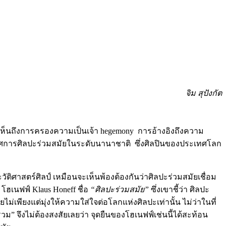
จิม สุปังกัต
้เห็นถึงการครองความเป็นเจ้า hegemony การอ้างอิงถึงความ
รรศการศิลปะร่วมสมัยในระดับนานาชาติ ซึ่งศิลปินของประเทศโลก
ติศาสตร์ศิลป์ เหมือนจะเห็นพ้องต้องกันว่าศิลปะร่วมสมัยเชื่อม
ฮเนฟฟ์ Klaus Honeff ชื่อ
“ศิลปะร่วมสมัย”
ซึ่งเขาชี้ว่า ศิลปะ
่เพียงแต่มุ่งให้ความใส่ใจต่อโลกแห่งศิลปะเท่านั้น ไม่ว่าในที่
วม” จึงไม่ต้องสงสัยเลยว่า จุดยืนของโฮเนฟฟ์เช่นนี้ได้สะท้อน