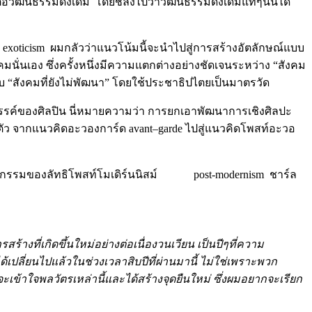
่อวัฒนธรรมดั้งเดิม โดยชี้ลงไปว่าวัฒนธรรมดั้งเดิมแท้ๆนั้นได้
น exoticism ผมกลัวว่าแนวโน้มนี้จะนำไปสู่การสร้างอัตลักษณ์แบบ
นั่นเอง ซึ่งครั้งหนึ่งมีความแตกต่างอย่างชัดเจนระหว่าง “สังคม
กับ “สังคมที่ยังไม่พัฒนา” โดยใช้ประชาธิปไตยเป็นมาตรวัด
สรรค์ของศิลปิน นี่หมายความว่า การยกเอาพัฒนาการเชิงศิลปะ
้งในตัว จากแนวคิดอะวองการ์ด avant–garde ไปสู่แนวคิดโพสท์อะวอ
บวาทกรรมของลัทธิโพสท์โมเดิร์นนิสม์ post-modernism ชาร์ล
างที่เกิดขึ้นใหม่อย่างต่อเนื่องวนเวียน เป็นปีๆที่ความ
ี่ยนไปแล้วในช่วงเวลาสิบปีที่ผ่านมานี้ ไม่ใช่เพราะพวก
ข้าใจพลวัตรเหล่านี้และได้สร้างจุดยืนใหม่ ซึ่งผมอยากจะเรียก