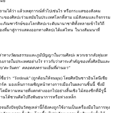
มัย
ามได้ว่า แล้วเหตุการณ์ทั่วไปเช่นไร หรือกระแสของสังคม
ฉพาะของศิลปะร่วมสมัยในประเทศโลกที่สาม แม้สังคมและกิจกรรม
รและภัณฑารักษ์ของโลกศิลปะระดับนานาชาติทั้งหลายเข้าใจวิถี
ืองที่มาสู่การแสดงออกทางศิลปะได้แค่ไหน ในวงสัมมนาที่
ุณค่าทางวัฒนธรรมและภูมิปัญญาในงานศิลปะ พวกเขากลับทุ่มเท
มืองภายในประเทศอย่างไร ราวกับว่าสาระสำคัญของทั้งศิลปินและ
แบบ’ตะวันตก’ ตลอดสงครามเย็นที่ผ่านมา”
่ชื่อว่า “Terdesak” (ถูกต้อนให้จนมุม) โดยศิลปินชาวอินโดนีเชีย
ลาร์ค มองเห็นการเผชิญหน้าทางการเมืองในผลงานชิ้นนี้ ซึ่งมี
ความหมายที่แตกต่างออกไปอย่างสิ้นเชิง ไม้สองซีกที่มีรูนี้
์ยานโต้ชวนคิดไปถึงพันธนาการหรือห่วงเหล็ก
ถึงปัจจุบันวัสดุเหล่านี้ก็ยังคงถูกใช้งานเป็นเครื่องมือในการหุง