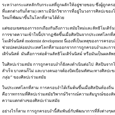
ระหว่างกระแสหลักกับกระแสที่ถูกผลักให้อยู่ชายขอบ ซึ่งผู้ถ
ที่แตกต่างกันก็ตาม) เพราะมีนักวิชาการที่อยู่ในวงการศิลปะของโลก
ใหม่ก็พัฒนาขึ้นในโลกที่สามได้ด้วย
แต่ขอบเขตของการถกเถียงกันถึงภาวะสมัยใหม่และลัทธิโมเดิร์นนิส
การขาดความเข้าใจนี้ปรากฏชัดขึ้นเมื่อศิลปินจากประเทศโลกที
โมเดิร์นนิสต์ modernist development นี่เองที่เป็นเหตุของการคร
ช่วยปลดปล่อยประเทศโลกที่สามออกจากการถูกครอบงำและการถูกทำ
เดิร์นนิสต์ มันคือการต่อต้านลัทธิโมเดิร์นนิสม์ หรือมันเป็นผลล
ในศิลปะร่วมสมัย การถูกครอบงำก็ยังคงดำเนินต่อไป ศิลปินจ
สำเร็จ บางคนก็ไม่ และบางคนอาจต้องบิดเบือนทัศนะทางศิลปะข
กลุ่ม”
ของศิลปะร่วมสมัย
ในประเทศโลกที่สาม การครอบงำได้เริ่มต้นขึ้นเมื่อศิลปินท้องถิ่น น
คือวาทกรรมที่ศิลปะร่วมสมัยวิพากษ์วิจารณ์ความสัมบูรณ์ของลัทธิโ
ความแตกต่างของศิลปะร่วมสมัย
อย่างไรก็ตาม การถูกครอบงำนี้สัมพันธ์กับพัฒนาการที่สิ่งต่างๆผ