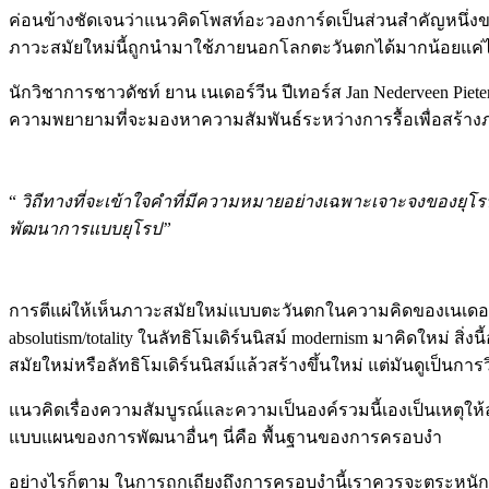
ค่อนข้างชัดเจนว่าแนวคิดโพสท์อะวองการ์ดเป็นส่วนสำคัญหนึ่งของ
ภาวะสมัยใหม่นี้ถูกนำมาใช้ภายนอกโลกตะวันตกได้มากน้อยแค่
นักวิชาการชาวดัชท์ ยาน เนเดอร์วีน ปีเทอร์ส Jan Nederveen Pie
ความพยายามที่จะมองหาความสัมพันธ์ระหว่างการรื้อเพื่อสร้างภ
“
วิถีทางที่จะเข้าใจคำที่มีความหมายอย่างเฉพาะเจาะจงของยุโร
พัฒนาการแบบยุโรป”
การตีแผ่ให้เห็นภาวะสมัยใหม่แบบตะวันตกในความคิดของเนเดอร์วี
absolutism/totality ในลัทธิโมเดิร์นนิสม์ modernism มาคิดใหม่
สมัยใหม่หรือลัทธิโมเดิร์นนิสม์แล้วสร้างขึ้นใหม่ แต่มันดูเป็นก
แนวคิดเรื่องความสัมบูรณ์และความเป็นองค์รวมนี้เองเป็นเหตุให้ล
แบบแผนของการพัฒนาอื่นๆ นี่คือ พื้นฐานของการครอบงำ
อย่างไรก็ตาม ในการถกเถียงถึงการครอบงำนี้เราควรจะตระหนักว