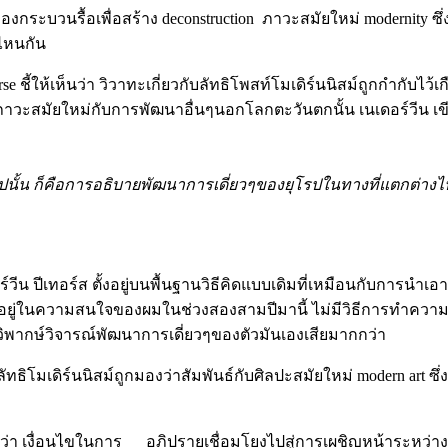
กระบวนรื้อเพื่อสร้าง deconstruction ภาวะสมัยใหม่ modernity ซึ
ไหนกัน
terse ชี้ให้เห็นว่า วิวาทะเกี่ยวกับลัทธิโพสท์โมเดิร์นนิสม์ถูกกำ
าวะสมัยใหม่กับการพัฒนาอื่นๆนอกโลกตะวันตกนั้น เนเดอร์วีน เขี
ปนั้น ก็คือการอธิบายพัฒนาการเดี่ยวๆของยุโรปในทางที่แตกต่างไป
น ปีเทอร์ส ตั้งอยู่บนพื้นฐานวิธีคิดแบบเดิมที่เหมือนกับการนำ
 สิ่งนี้อยู่ในความสนใจของผมในช่วงสองสามปีมานี้ ไม่มีวิธีการทำค
ารวิพากษ์วิจารณ์พัฒนาการเดี่ยวๆของตัวมันเองเสียมากกว่า
ัทธิโมเดิร์นนิสม์ถูกมองว่าสัมพันธ์กับศิลปะสมัยใหม่ modern art
่า เงื่อนไขในการ อภิปรายเชื่อมโยงไปสู่การเผชิญหน้าระหว่าง