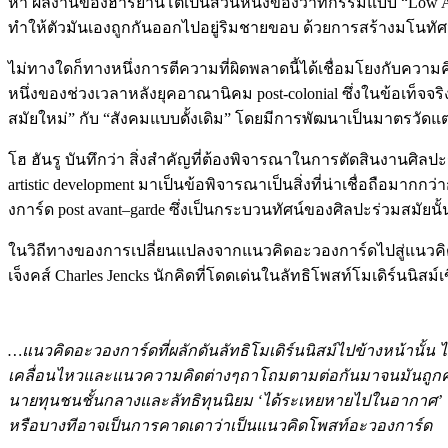
หา ผลงานของฮาร์ยานโต้เป็นส่วนหนึ่งของวาทกรรมแบบ “Low A
ทำให้ตัวมันเองถูกกันออกไปอยู่ริมชายขอบ ด้วยการสร้างมโนทัศน์
ไม่ทางใดก็ทางหนึ่งการตีความที่ผิดพลาดนี้ได้เชื่อมโยงกับความ
หนึ่งของช่วงเวลาหลังยุคอาณานิคม post-colonial ซึ่งในข้อเท็จ
สมัยใหม่” กับ “สังคมแบบดั้งเดิม” โดยมีการพัฒนาเป็นมาตรวัดแต่
โฮ ฮันรู บันทึกว่า สิ่งสำคัญที่ต้องพิจารณาในการตัดสินงาน
artistic development มาเป็นข้อพิจารณาเป็นสิ่งที่น่าเชื่อถือมา
งการ์ด post avant–garde ซึ่งเป็นกระบวนทัศน์ของศิลปะร่วมสมัยน
ในวิถีทางของการเปลี่ยนแปลงจากแนวคิดอะวองการ์ดไปสู่แนวคิด
เจ็งคส์ Charles Jencks นักคิดที่โดดเด่นในลัทธิโพสท์โมเดิร์นนิสม์เ
…แนวคิดอะวองการ์ดที่ผลักดันลัทธิโมเดิร์นนิสม์ไปข้างหน้านั้น 
เคลื่อนไหวและแนวความคิดต่างๆถาโถมตามต่อกันมาจนมันถูกคาดเด
นายทุนชนชั้นกลางและลัทธิทุนนิยม ‘ได้ระเหยหายไปในอากาศ’ แต่
หรือบางทีอาจเป็นการคาดเดาว่าเป็นแนวคิดโพสท์อะวองการ์ด 