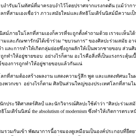
ูกครอบงำรับมโนทัศน์ที่มาครอบงำไว้โดยปราศจากแรงกดดัน (แม้ว่
ที่สามเองเชื่อว่า ภาวะสมัยใหม่และลัทธิโมเดิร์นนิสม์มีความเป็นสา
ม์ภายในโลกที่สามเองก็ควรที่จะถูกตั้งคำถามด้วย เราจะเห็นได้ว่า
่สามและภัณฑารักษ์ได้เข้าร่วม “ขบวนการ” ของศิลปะร่วมสมัย อา
อบงำ และการทำให้เกิดกลุ่มย่อยซึ่งถูกผลักให้เป็นพวกชายขอบ ส่วนศ
ให้อยู่ชายขอบ อย่างไรก็ตาม อะไรคือสิ่งที่เป็นแรงกระตุ้นเบ
ัพธ์ของการถูกทำให้อยู่ชายขอบแล้วกันแน่
ากโลกที่สามต้องสร้างผลงาน แสดงความรู้สึก พูด และแสดงทัศน
องพวกเขา อย่างไรก็ตาม ศิลปินส่วนใหญ่ของประเทศโลกที่สามไม่
ักประวัติศาสตร์ศิลป์ และนักวิจารณ์ศิลปะใช้คำว่า “ศิลปะร่วมสมัย” 
มเดิร์นนิสม์ the absolutism of modernism ซึ่งทำให้เกิดการตระหนั
สมรวมกันเข้า พัฒนาการนี้อาจมองดูเหมือนเป็นองค์ประกอบที่ยืดยาว