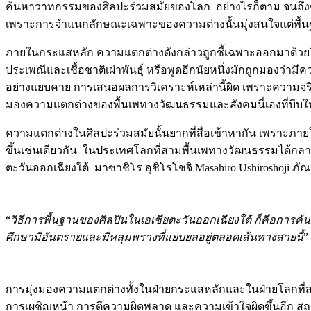
ค้นหาวาทกรรมของศิลปะร่วมสมัยของโลก อย่างไรก็ตาม จนถึงขณะ
เพราะการจำแนกลักษณะเฉพาะของความต่างนั้นมุ่งสนใจแต่พื้นฐา
ภายในกระแสหลัก ความแตกต่างดังกล่าวถูกชี้เฉพาะออกมาด้วยวิ
ประเพณีและเชื้อชาติเผ่าพันธุ์ หรือพูดอีกนัยหนึ่งมักถูกมองว
อย่างแยบคาย การเสนอผลการวิเคราะห์เหล่านี้ผิด เพราะความจริ
มองความแตกต่างของพื้นเพทางวัฒนธรรมและสังคมนี่เองที่บีบให้
ความแตกต่างในศิลปะร่วมสมัยนั้นยากที่สื่อเข้าหากัน เพราะภาย
ขึ้นเช่นเดียวกัน ในประเทศโลกที่สามพื้นเพทางวัฒนธรรมได้กลายเ
ตะวันออกเฉียงใต้ มาซาชิโร อุชิโรโชจิ Masahiro Ushiroshoji ภัณฑ
“
วิธีการพื้นฐานของศิลปินในเอเชียตะวันออกเฉียงใต้ ก็คือ
ศึกษามีอันตรายและมีหลุมพรางที่แยบยลอยู่ตลอดเส้นทางสายนี้
”
การมุ่งมองความแตกต่างทั้งในฝ่ายกระแสหลักและในฝ่ายโลกที่ส
การเผชิญหน้า การตีความผิดพลาด และความเข้าใจผิดขึ้นอีก ส