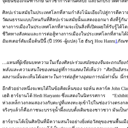
จุดยืนของภัณฑารักษ์ นักวิชาการด้านศิลปะ และนักประวัติศาสต
ศิลปะร่วมสมัยในประเทศโลกที่สามกำลังโน้มเอียงไปสู่การตีคว
วัฒนธรรมแบบไหนกันที่ศิลปะร่วมสมัยนั้นแสดงออกมา ดังที่รู
ทางการเมืองในประเทศโลกที่สามจะเป็นสิ่งที่เปิดเผยให้รับรู้ได
ชีวิตทางสังคมและการต่อสู้ทางการเมืองในประเทศโลกที่สามได้ล
อัมสเตอร์ดัมเมื่อต้นปีนี้ (ปี 1996 -ผู้แปล) โฮ ฮันรู Hou Hanru
1
ภัณฑ
…แทนที่ผู้เขียนบทความในเรื่องศิลปะร่วมสมัยของจีนจะถกเถี
พลังและความสนใจของตนอยู่ที่การแสดงให้เห็นว่า “ศิลปินอิสระ
ผลงานนั้นจะเห็นได้เฉพาะในการต่อสู้ทางอุดมการณ์เท่านั้น น
อีกตัวอย่างหนึ่งจะพบได้ในข้อคิดเห็นของ จอห์น คลาร์ค John Clar
เฮดิ ฮาร์ยานโต้ Hedi Haryanto ซึ่งแสดงในนิทรรศการ “Exhibitio
ห่วงเหล็กวงกลมสองวงกับตะปูที่แทงทะลุเข้าไปในช่องว่างตรงกลา
จริงๆแล้วก็คือภาชนะบรรจุน้ำผึ้งแบบดั้งเดิมของชาวชวา มันเป
ฮาร์ยานโต้เป็นศิลปินที่มีความสนใจอย่างยิ่งต่อวัสดุของชนพื้นเมื