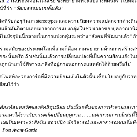
rt”
2
ในประเทศอินโดนีเชีย ซึ่งพยายามที่จะลบล้างทัศนะทั่วไปที่มีต
ที่ว่า
“วัฒนธรรมแบบดั้งเดิม”
คิดที่รับต่อๆกันมา stereotypes และความนิยมความแปลกจากต่างถิ่
จริงแล้วมันก็ตามแบบมาจากการแบ่งกลุ่มในช่วงเวลาของยุคอาณานิคม
ในปัจจุบันนี้กลายเป็นการแบ่งกลุ่มระหว่าง “สังคมที่พัฒนาแล้ว” 
ศิลปะร่วมสมัยของประเทศโลกที่สามก็คือความพยายามด้านการสร้าง
กกว่ากระนั้นหรือ ถ้าเช่นนั้นแล้วการเปลี่ยนแปลงที่เป็นความย้อนแย
ั้นถูกนำมาใช้พิจารณาสิ่งที่อยู่ภายนอกกระแสหลักได้ด้วยหรือไม่
โพสท์อะวองการ์ดที่มีความย้อนแย้งในตัวนั้น เชื่อมโยงอยู่กั
ขียนไว้ว่า
ได้สะท้อนพลวัตของลัทธิทุนนิยม มันเป็นคลื่นของการทำลายและการสร้
าได้ราวกับการผลัดเปลี่ยนฤดูกาล… …แต่สถานการณ์เช่นนี้ได้เปล
เป็นเพราะว่าศิลปิน สถาปนิก นักวิจารณ์ และสาธารณชนเริ่มที่จะเ
Post Avant-Garde