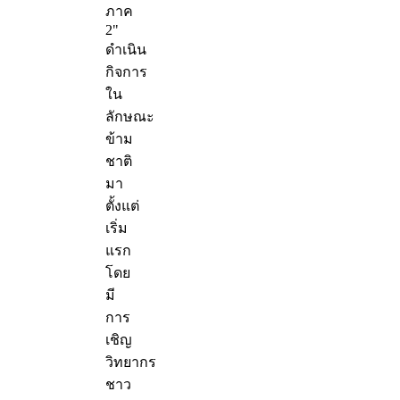
ภาค
2"
ดำเนิน
กิจการ
ใน
ลักษณะ
ข้าม
ชาติ
มา
ตั้งแต่
เริ่ม
แรก
โดย
มี
การ
เชิญ
วิทยากร
ชาว