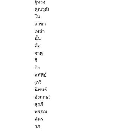
ผู้ทรง
คุณวุฒิ
ใน
สาขา
เหล่า
นั้น
คือ
จาตุ
รี
ติง
ศภัทิย์
(กวี
นิพนธ์
อังกฤษ)
สุรภี
พรรณ
ฉัตร
าภ