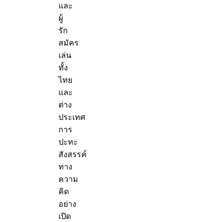
และ
ผู้
รัก
สมัคร
เล่น
ทั้ง
ไทย
และ
ต่าง
ประเทศ
การ
ปะทะ
สังสรรค์
ทาง
ความ
คิด
อย่าง
เปิด