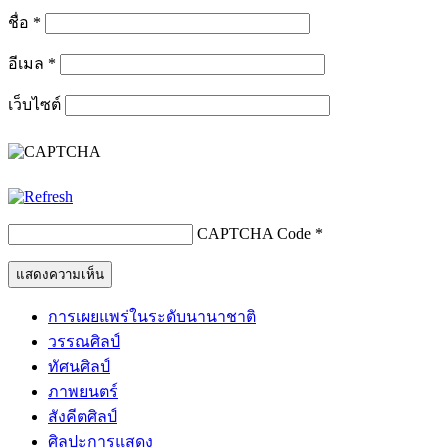
ชื่อ
*
อีเมล
*
เว็บไซต์
CAPTCHA Code
*
การเผยแพร่ในระดับนานาชาติ
วรรณศิลป์
ทัศนศิลป์
ภาพยนตร์
สังคีตศิลป์
ศิลปะการแสดง