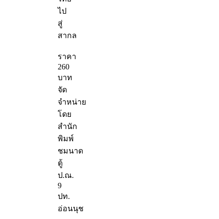
ไป
สู่
สากล
ราคา
260
บาท
จัด
จำหน่าย
โดย
สำนัก
พิมพ์
ชมนาด
ตู้
ป.ณ.
9
ปท.
อ่อนนุช