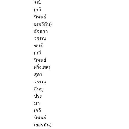
รณ์
(กวี
นิพนธ์
อเมริกัน)
อัจฉรา
วรรณ
ชษฐ์
(กวี
นิพนธ์
ฝรั่งเศส)
สุดา
วรรณ
สินธุ
ประ
มา
(กวี
นิพนธ์
เยอรมัน)