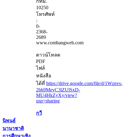
กทม.
10250
โทรศัพท์
:
0-
2368-
2689
www.combangweb.com
ดาวน์โหลด
PDF
ไฟล์
หนังสือ
ได้ที่
https://drive.google.com/file/d/1Wznvs-
2bh9MevC3lZUlSxD-
MU4HkZyXy/view?
usp=sharing
กวี
นิพนธ์
นานาชาติ
การศึกษาเชิง