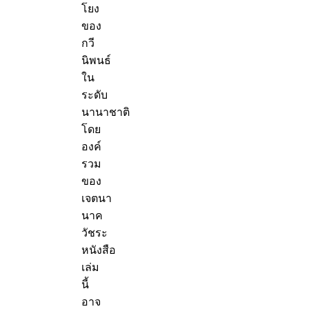
โยง
ของ
กวี
นิพนธ์
ใน
ระดับ
นานาชาติ
โดย
องค์
รวม
ของ
เจตนา
นาค
วัชระ
หนังสือ
เล่ม
นี้
อาจ