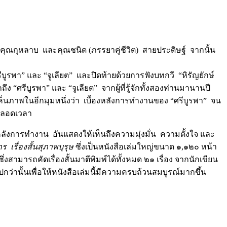
คุณกุหลาบ และคุณชนิด (ภรรยาคู่ชีวิต) สายประดิษฐ์ จากนั้น
รีบูรพา” และ “จูเลียต” และปิดท้ายด้วยการฟังบทกวี “หิรัญยักษ์
รีบูรพา” และ “จูเลียต” จากผู้ที่รู้จักทั้งสองท่านมานานปี
้เห็นภาพในอีกมุมหนึ่งว่า เบื้องหลังการทำงานของ “ศรีบูรพา” จน
่ตลอดเวลา
ลังการทำงาน อันแสดงให้เห็นถึงความมุ่งมั่น ความตั้งใจ และ
ร เรื่องสั้นสุภาพบุรุษ
ซึ่งเป็นหนังสือเล่มใหญ่ขนาด ๑,๑๒๐ หน้า
สามารถคัดเรื่องสั้นมาตีพิมพ์ได้ทั้งหมด ๒๑ เรื่อง จากนักเขียน
ปกว่านั้นเพื่อให้หนังสือเล่มนี้มีความครบถ้วนสมบูรณ์มากขึ้น