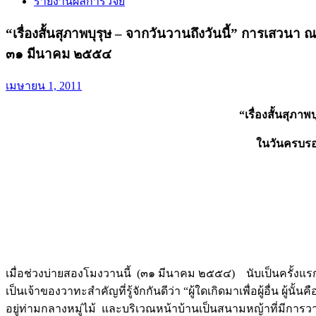
รายงานผลการวิจัย
“เรื่องสั้นสุภาพบุรุษ – จากวันวานถึงวันนี้” การเสวน
๓๑ มีนาคม ๒๕๕๔
เมษายน 1, 2011
“เรื่องสั้นสุภา
ในวันครบร
เมื่อช่วงบ่ายสองโมงวานนี้ (๓๑ มีนาคม ๒๕๕๔) นับเป็นครั้งแร
เป็นเจ้าของวาทะสำคัญที่รู้จักกันดีว่า “ผู้ใดเกิดมาเพื่อผู้อื่น ผู
อยู่ท่ามกลางหมู่ไม้ และบริเวณหน้าบ้านเป็นสนามหญ้าที่มีการวางเ