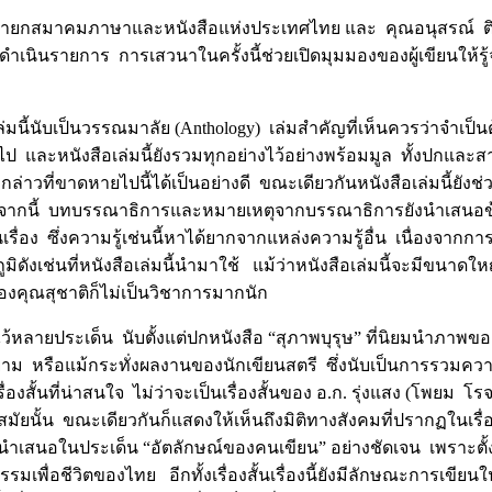
ะนายกสมาคมภาษาและหนังสือแห่งประเทศไทย และ คุณอนุสรณ์ ติป
ดำเนินรายการ การเสวนาในครั้งนี้ช่วยเปิดมุมมองของผู้เขียนให้รู
เล่มนี้นับเป็นวรรณมาลัย (Anthology) เล่มสำคัญที่เห็นควรว่าจำ
ป และหนังสือเล่มนี้ยังรวมทุกอย่างไว้อย่างพร้อมมูล ทั้งปกและสา
่าวที่ขาดหายไปนี้ได้เป็นอย่างดี ขณะเดียวกันหนังสือเล่มนี้ยังช่วย
นอกจากนี้ บทบรรณาธิการและหมายเหตุจากบรรณาธิการยังนำเสนอข้อ
่อง ซึ่งความรู้เช่นนี้หาได้ยากจากแหล่งความรู้อื่น เนื่องจาก
ภูมิดังเช่นที่หนังสือเล่มนี้นำมาใช้ แม้ว่าหนังสือเล่มนี้จะมีขนาดใ
งคุณสุชาติก็ไม่เป็นวิชาการมากนัก
ลายประเด็น นับตั้งแต่ปกหนังสือ “สุภาพบุรุษ” ที่นิยมนำภาพของ
ยาม หรือแม้กระทั่งผลงานของนักเขียนสตรี ซึ่งนับเป็นการรวมควา
สั้นที่น่าสนใจ ไม่ว่าจะเป็นเรื่องสั้นของ อ.ก. รุ่งแสง (โพยม โรจ
ัยนั้น ขณะเดียวกันก็แสดงให้เห็นถึงมิติทางสังคมที่ปรากฏในเรื่อ
ำเสนอในประเด็น “อัตลักษณ์ของคนเขียน” อย่างชัดเจน เพราะตั้งแต่เ
มเพื่อชีวิตของไทย อีกทั้งเรื่องสั้นเรื่องนี้ยังมีลักษณะการเขียนใ