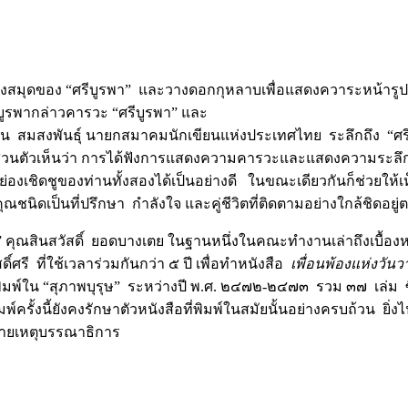
มห้องสมุดของ “ศรีบูรพา” และวางดอกกุหลาบเพื่อแสดงควาระหน้ารูป
ูรพากล่าวคารวะ “ศรีบูรพา” และ
ว) คุณเจน สมสงพันธุ์ นายกสมาคมนักเขียนแห่งประเทศไทย ระลึกถึง “ศ
นตัวเห็นว่า การได้ฟังการแสดงความคารวะและแสดงความระลึกถึง “ศ
กย่องเชิดชูของท่านทั้งสองได้เป็นอย่างดี ในขณะเดียวกันก็ช่วยให
ชนิดเป็นที่ปรึกษา กำลังใจ และคู่ชีวิตที่ติดตามอย่างใกล้ชิดอยู
”
คุณสินสวัสดิ์ ยอดบางเตย ในฐานหนึ่งในคณะทำงานเล่าถึงเบื้องห
ศรี ที่ใช้เวลาร่วมกันกว่า ๕ ปี เพื่อทำหนังสือ
เพื่อนพ้องแห่งวันวา
พิมพ์ใน “สุภาพบุรุษ” ระหว่างปี พ.ศ. ๒๔๗๒-๒๔๗๓ รวม ๓๗ เล่ม ซึ่ง
รั้งนี้ยังคงรักษาตัวหนังสือที่พิมพ์ในสมัยนั้นอย่างครบถ้วน ยิ่งไ
ายเหตุบรรณาธิการ