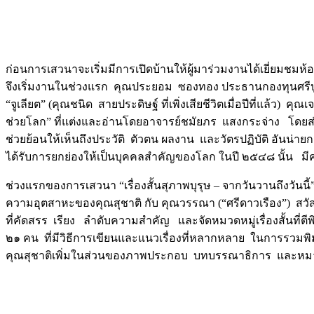
ก่อนการเสวนาจะเริ่มมีการเปิดบ้านให้ผู้มาร่วมงานได้เยี่ยมช
จึงเริ่มงานในช่วงแรก คุณประยอม ซองทอง ประธานกองทุนศรีบ
“จูเลียต” (คุณชนิด สายประดิษฐ์ ที่เพิ่งเสียชีวิตเมื่อปีที่แล้
ช่วยโลก” ที่แต่งและอ่านโดยอาจารย์ชมัยภร แสงกระจ่าง โดยส่ว
ช่วยย้อนให้เห็นถึงประวัติ ตัวตน ผลงาน และวัตรปฏิบัติ อันน่าย
ได้รับการยกย่องให้เป็นบุคคลสำคัญของโลก ในปี ๒๕๔๘ นั้น มีคุณ
ช่วงแรกของการเสวนา “เรื่องสั้นสุภาพบุรุษ – จากวันวานถึงวันนี้
ความอุตสาหะของคุณสุชาติ กับ คุณวรรณา (“ศรีดาวเรือง”) สวัสดิ์
ที่คัดสรร เรียง ลำดับความสำคัญ และจัดหมวดหมู่เรื่องสั้นที่ตี
๒๑ คน ที่มีวิธีการเขียนและแนวเรื่องที่หลากหลาย ในการรวมพิมพ์ค
คุณสุชาติเพิ่มในส่วนของภาพประกอบ บทบรรณาธิการ และหม