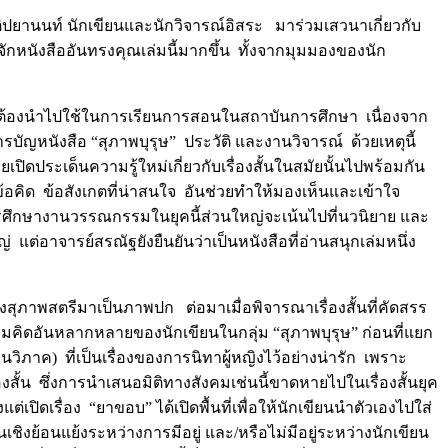
ยานนท์ นักเขียนและนักวิจารณ์อิสระ มาร่วมเสวนาเกี่ยวกับ
้จักหนังสืออันทรงคุณเล่มนี้มากขึ้น ทั้งจากมุมมองของนัก
เป็นต้องนำไปใช้ในการเรียนการสอนในสถาบันการศึกษา เนื่องจาก
รบัญหนังสือ “สุภาพบุรุษ” ประวัติ และงานวิจารณ์ ด้วยเหตุนี้
เปิดประเด็นความรู้ใหม่เกี่ยวกับเรื่องสั้นในสมัยนั้นไปพร้อมกัน
คิด ข้อสังเกตที่น่าสนใจ อันช่วยทำให้มองเห็นและเข้าใจ
การศึกษางานวรรณกรรมในยุคนี้ส่วนใหญ่จะเน้นไปที่นวนิยาย และ
หญ่ แต่อาจารย์สรณัฐยังยืนยันว่าเป็นหนังสือที่อ่านสนุกเล่มหนึ่ง
สุภาพสตรีมาเป็นภาพปก ต่อมาเมื่อพิจารณาเรื่องสั้นที่คัดสรร
มคิดอันหลากหลายของนักเขียนในกลุ่ม “สุภาพบุรุษ” ก่อนที่แยก
นวิภาค) ที่เป็นเรื่องของการนิทาผู้หญิงไว้อย่างน่ารัก เพราะ
งสั้น ซึ่งการนำเสนอมิติทางสังคมเช่นนี้ขาดหายไปในเรื่องสั้นยุค
ปิดเรื่อง “ยาขอบ” ได้เปิดพื้นที่เพื่อให้นักเขียนนำตัวเองไปใส่
นเชิงย้อนแย้งระหว่างการมีอยู่ และ/หรือไม่มีอยู่ระหว่างนักเขียน