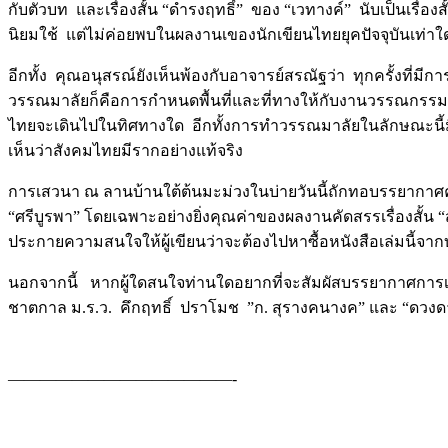
กับตัวบท และเรื่องสั้น “ดำรงฤทธิ์” ของ “เวทางค์” นับเป็นเรื่
นิยมใช้ แต่ไม่ค่อยพบในผลงานเของนักเขียนไทยยุคปัจจุบันเท่าใ
อีกทั้ง คุณอนุสรณ์ยังเห็นพ้องกับอาจารย์สรณัฐว่า ทุกครั้งที
วรรณมาลัยก็คือการกำหนดพื้นที่และที่ทางให้กับงานวรรณกรรมท
ไทยจะเดินไปในทิศทางใด อีกทั้งการทำวรรณมาลัยในลักษณะนี้มี
เห็นว่าสังคมไทยมีรากอย่างแท้จริง
การเสวนา ณ ลานบ้านใต้ต้นมะม่วงในบ่ายวันนี้ถักทอบรรยากาศความ
“ศรีบูรพา” โดยเฉพาะอย่างยิ่งคุณค่าของผลงานคัดสรรเรื่องสั้น “
ประกายความสนใจให้ผู้เขียนว่าจะต้องไปหาซื้อหนังสือเล่มนี้จา
นอกจากนี้ หากผู้ใดสนใจท่านใดอยากที่จะสัมผัสบรรยากาศการเ
ชาตกาล ม.ร.ว. คึกฤทธิ์ ปราโมช ”ก. สุรางคนางค” และ “ดวงดาว” ท
——————————————-