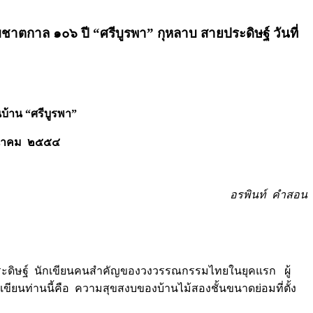
บชาตกาล ๑๐๖ ปี “ศรีบูรพา” กุหลาบ สายประดิษฐ์ วันที่
นบ้าน “ศรีบูรพา”
มีนาคม ๒๕๕๔
อรพินท์ คำสอน
สายประดิษฐ์ นักเขียนคนสำคัญของวงวรรณกรรมไทยในยุคแรก ผู้
องนักเขียนท่านนี้คือ ความสุขสงบของบ้านไม้สองชั้นขนาดย่อมที่ตั้ง