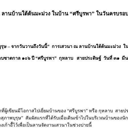
า ณ ลานบ้านใต้ต้นมะม่วง ในบ้าน “ศรีบูรพา” ในวันครบรอ
พบุรุษ – จากวันวานถึงวันนี้” การเสวนา ณ ลานบ้านใต้ต้นมะม่วง ใ
อบชาตกาล ๑๐๖ ปี
“ศรีบูรพา” กุหลาบ สายประดิษฐ์ วันที่ ๓๑ 
กที่ผู้เขียนมีโอกาสไปเยี่ยมบ้านของ “ศรีบูรพา” หรือ กุหลาบ 
้นั้นคือสุภาพบุรุษ” สัมผัสแรกที่ได้รับเมื่อเดินเข้าไปในบริเวณบ้านข
ก้าอื้ไว้เพื่อเป็นลานจัดงานเสวนาในช่วงบ่ายนี้