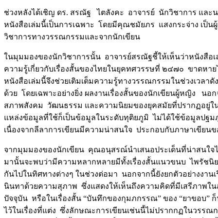
ช่วงหลังได้เชิญ ดร. สรณัฐ ไตลังคะ อาจารย์ นักวิชาการ แล
หนังสือเล่มนี้เป็นการเฉพาะ โดยมีคุณชมัยภร แสงกระจ่าง เป็นผู้
วิชาการทางวรรณกรรมและจากนักเขียน
ในมุมมองของนักวิชาการนั้น อาจารย์สรณัฐชี้ให้เห็นว่าหนังสือ
ความรู้เกี่ยวกับเรื่องสั้นของไทยในยุคทศวรรษที่ ๒๔๗๐ ขาดหายไ
หนังสือเล่มนี้จึงช่วยเติมเต็มความรู้ทางวรรณกรรมในช่วงเวลาดังกล
ด้วย โดยเฉพาะอย่างยิ่ง ผลงานเรื่องสั้นของนักเขียนผู้หญิง 
สภาพสังคม วัฒนธรรม และความนิยมของยุคสมัยที่ปรากฏอยู่ในเรื
แหล่งข้อมูลที่ใช้ก็เป็นข้อมูลในระดับทุติยภูมิ ไม่ได้ใช้ข้อมูลปฐม
เนื่องจากลีลาการเขียนมีความน่าสนใจ ประกอบกับภาษาเขียนขอ
จากมุมมองของนักเขียน คุณอนุสรณ์นำเสนอประเด็นที่น่าสนใจไว้ห
มานั้นจะพบว่ามีความหลากหลายมีทั้งเรื่องสั้นแนวขนบ ไพรัชนิ
กันไปในทิศทางต่างๆ ในช่วงต่อมา นอกจากนี้ยังยกตัวอย่างงานเรื่อง
นินทาด้วยความสุภาพ ซึ่งแสดงให้เห็นถึงความคิดที่มีเสรีภาพในสม
ปัจจุบัน หรือในเรื่องสั้น “บันทึกของกุมภกรรณ” ของ “ยาขอบ” ก็น
ไว้ในเรื่องที่แต่ง ซึ่งลักษณะการเขียนเช่นนี้ไม่ปรากกฏในวรรณกรร