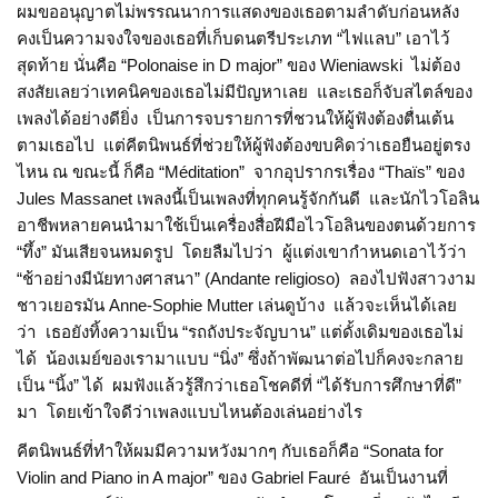
ผมขออนุญาตไม่พรรณนาการแสดงของเธอตามลำดับก่อนหลัง
คงเป็นความจงใจของเธอที่เก็บดนตรีประเภท “ไฟแลบ” เอาไว้
สุดท้าย นั่นคือ “Polonaise in D major” ของ Wieniawski ไม่ต้อง
สงสัยเลยว่าเทคนิคของเธอไม่มีปัญหาเลย และเธอก็จับสไตล์ของ
เพลงได้อย่างดียิ่ง เป็นการจบรายการที่ชวนให้ผู้ฟังต้องตื่นเต้น
ตามเธอไป แต่คีตนิพนธ์ที่ช่วยให้ผู้ฟังต้องขบคิดว่าเธอยืนอยู่ตรง
ไหน ณ ขณะนี้ ก็คือ “Méditation” จากอุปรากรเรื่อง “Thaïs” ของ
Jules Massanet เพลงนี้เป็นเพลงที่ทุกคนรู้จักกันดี และนักไวโอลิน
อาชีพหลายคนนำมาใช้เป็นเครื่องสื่อฝีมือไวโอลินของตนด้วยการ
“ทึ้ง” มันเสียจนหมดรูป โดยลืมไปว่า ผู้แต่งเขากำหนดเอาไว้ว่า
“ช้าอย่างมีนัยทางศาสนา” (Andante religioso) ลองไปฟังสาวงาม
ชาวเยอรมัน Anne-Sophie Mutter เล่นดูบ้าง แล้วจะเห็นได้เลย
ว่า เธอยังทิ้งความเป็น “รถถังประจัญบาน” แต่ดั้งเดิมของเธอไม่
ได้ น้องเมย์ของเรามาแบบ “นิ่ง” ซึ่งถ้าพัฒนาต่อไปก็คงจะกลาย
เป็น “นิ้ง” ได้ ผมฟังแล้วรู้สึกว่าเธอโชคดีที่ “ได้รับการศึกษาที่ดี”
มา โดยเข้าใจดีว่าเพลงแบบไหนต้องเล่นอย่างไร
คีตนิพนธ์ที่ทำให้ผมมีความหวังมากๆ กับเธอก็คือ “Sonata for
Violin and Piano in A major” ของ Gabriel Fauré อันเป็นงานที่