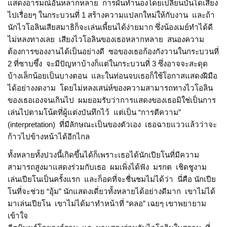
แสดงอารมณ์อันหลากหลาย การผันทำนองโดยเปลี่ยนบันไดเสียง
ไปเรื่อยๆ ในกระบวนที่ 1 สร้างความแปลกใหม่ให้กับงาน และถ้า
นักไวโอลินเสียสมาธิก็จะเล่นเพี้ยนได้ง่ายมาก ซึ่งน้องเมย์ทำได้ดี
ไม่หลงทางเลย เสียงไวโอลินของเธอหลากหลาย สนองความ
ต้องการของงานได้เป็นอย่างดี ซอของเธอก้องกังวานในกระบวนที่
2 ที่ซาบซึ้ง จะมีปัญหาบ้างก็แต่ในกระบวนที่ 3 ซึ่งอาจจะสะดุด
บ้างเล็กน้อยเป็นบางตอน และในท่อนจบเธอก็ใช้โอกาสแสดงฝีมือ
ได้อย่างงดงาม โดยไม่หลงเสน่ห์ของความสามารถทางไวโอลิน
ของเธอเองจนเกินไป ผมยอมรับว่าการแสดงของเธอมิใช่เป็นการ
เล่นไปตามโน้ตที่ผู้แต่งบันทึกไว้ แต่เป็น “การตีความ”
(interpretation) ที่มีลักษณะเป็นของตัวเอง เธอฉายแววแล้วว่าจะ
ก้าวไปข้างหน้าได้อีกไกล
ทั้งหลายทั้งปวงนี้เกิดขึ้นได้ก็เพราะเธอได้นักเปียโนที่มีความ
สามารถสูงมาแสดงร่วมกับเธอ ผมเพิ่งได้ฟัง มรกต เชิดชูงาม
เล่นเปียโนเป็นครั้งแรก และก็อดที่จะชื่นชมไม่ได้ว่า นี่คือ นักเปีย
โนที่จะช่วย “อุ้ม” นักแสดงเดี่ยวทั้งหลายได้อย่างดีมาก เขาไม่ได้
มาเล่นเปียโน เขาไม่ได้มาทำหน้าที่ “คลอ” เฉยๆ เขาพยายาม
เข้าใจ