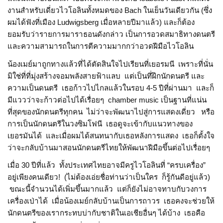
งานสำหรับเดี่ยวไวโอลินทั้งหมดของ Bach ในเย็นวันเดียวกัน (ซึ่ง
ผมได้ฟังที่เมือง Ludwigsberg เมื่อหลายปีมาแล้ว) และก็ต้อง
ยอมรับว่ารายการมาราธอนดังกล่าว เป็นการอวดสมาธิทางดนตรี
และความสามารถในการตีความมากกว่าอวดฝีมือไวโอลิน
น้องเมย์มาถูกทางแล้วที่ได้ตัดสินใจไปเรียนที่เยอรมนี เพราะที่นั่น
มิใช่ที่ที่มุ่งสร้างจอมพลังสายฟ้าแลบ แต่เป็นที่ฝึกนักดนตรี และ
ความเป็นดนตรี เธอก้าวไปไกลแล้วในรอบ 4-5 ปีที่ผ่านมา และก็
มีแววว่าจะก้าวต่อไปได้เรื่อยๆ chamber music เป็นฐานที่แน่น
ที่สุดของนักดนตรีทุกคน ไม่ว่าจะพัฒนาไปสู่การแสดงเดี่ยว หรือ
การเป็นนักดนตรีในวงซิมโฟนี เธอดูจะเข้ากับแนวทางของ
เยอรมันได้ และเมื่อผมได้สนทนากับเธอหลังการแสดง เธอก็ตั้งใจ
ว่าจะกลับบ้านมาสอนนักดนตรีไทยให้พัฒนาฝีมือขึ้นต่อไปเรื่อยๆ
เมื่อ 30 ปีที่แล้ว ทั้งประเทศไทยอาจมีครูไวโอลินที่ “ครบเครื่อง”
อยู่เพียงคนเดียว! (ไม่ต้องเอ่ยชื่อท่านว่าเป็นใคร ก็รู้กันดีอยู่แล้ว)
ขณะนี้จำนวนได้เพิ่มขึ้นมากแล้ว แต่ก็ยังไม่อาจทาบกับวงการ
เครื่องเป่าได้ เมื่อน้องเมย์กลับบ้านเป็นการถาวร เธอคงจะช่วยให้
นักดนตรีของเรากระทบบ่ากับชาติในเอเชียอื่นๆ ได้บ้าง เธอคือ