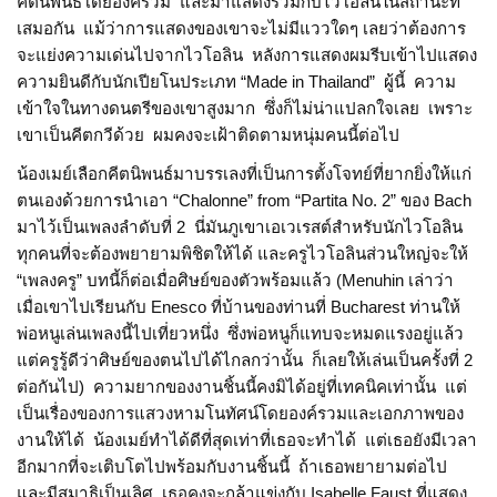
คีตนิพนธ์โดยองค์รวม และมาแสดงร่วมกับไวโอลินในสถานะที่
เสมอกัน แม้ว่าการแสดงของเขาจะไม่มีแววใดๆ เลยว่าต้องการ
จะแย่งความเด่นไปจากไวโอลิน หลังการแสดงผมรีบเข้าไปแสดง
ความยินดีกับนักเปียโนประเภท “Made in Thailand” ผู้นี้ ความ
เข้าใจในทางดนตรีของเขาสูงมาก ซึ่งก็ไม่น่าแปลกใจเลย เพราะ
เขาเป็นคีตกวีด้วย ผมคงจะเฝ้าติดตามหนุ่มคนนี้ต่อไป
น้องเมย์เลือกคีตนิพนธ์มาบรรเลงที่เป็นการตั้งโจทย์ที่ยากยิ่งให้แก่
ตนเองด้วยการนำเอา “Chalonne” from “Partita No. 2” ของ Bach
มาไว้เป็นเพลงลำดับที่ 2 นี่มันภูเขาเอเวเรสต์สำหรับนักไวโอลิน
ทุกคนที่จะต้องพยายามพิชิตให้ได้ และครูไวโอลินส่วนใหญ่จะให้
“เพลงครู” บทนี้ก็ต่อเมื่อศิษย์ของตัวพร้อมแล้ว (Menuhin เล่าว่า
เมื่อเขาไปเรียนกับ Enesco ที่บ้านของท่านที่ Bucharest ท่านให้
พ่อหนูเล่นเพลงนี้ไปเที่ยวหนึ่ง ซึ่งพ่อหนูก็แทบจะหมดแรงอยู่แล้ว
แต่ครูรู้ดีว่าศิษย์ของตนไปได้ไกลกว่านั้น ก็เลยให้เล่นเป็นครั้งที่ 2
ต่อกันไป) ความยากของงานชิ้นนี้คงมิได้อยู่ที่เทคนิคเท่านั้น แต่
เป็นเรื่องของการแสวงหามโนทัศน์โดยองค์รวมและเอกภาพของ
งานให้ได้ น้องเมย์ทำได้ดีที่สุดเท่าที่เธอจะทำได้ แต่เธอยังมีเวลา
อีกมากที่จะเติบโตไปพร้อมกับงานชิ้นนี้ ถ้าเธอพยายามต่อไป
และมีสมาธิเป็นเลิศ เธอคงจะกล้าแข่งกับ Isabelle Faust ที่แสดง