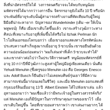
สิ่งที่น่าอัศจรรย์ใจได้ วงการดนตรีอาจจะได้พบกับหนูน้อย
มหัศจรรย์ได้มากกว่าวงการอื่น จิตรกรอายุยังไม่ถึง 10 ปี หรือนัก
ประพันธ์ที่อายุระดับนั้นผู้สามารถสร้างงานที่ทัดเทียมกับผู้ใหญ่
ฝีมือดีน่าจะหายาก ปัญหาของ Wunderkinder (เติม –er ให้เป็น
พหูพจน์) ก็คือ เมื่อเขาเติบโตขึ้นแล้ว เขาจะสร้างวุฒิภาวะทาง
ศิลปะที่เหมาะกับอายุที่เพิ่มขึ้นได้หรือไม่ Itzhak Perlman นัก
ไวโอลินเอกของโลกบอกว่า เมื่อเขาออกแสดงทางโทรทัศน์และ
ประสบความสำเร็จสูงมากเมื่ออายุ 9 ขวบนั้น เขาขอยืนยันด้วย
ความอ่อนน้อมถ่อมตนว่า “ผมก็เล่นเท่าที่เด็ก 9 ขวบจะทำได้”
และเขากล่าวต่อไปว่าในประวัติการดนตรี หนูน้อยมหัศจรรย์ที่
อายุ 10 กว่าปีที่มีวุฒิภาวะสูงเท่าผู้ใหญ่มีอยู่เพียงคนเดียว นั่นคือ
Yehudi Menuhin (ซึ่งครูของ Menuhin เอง คือ Georges Enesco
และ Adolf Busch ก็ยืนยันว่าไม่เคยพบศิษย์รุ่นเยาว์ที่มีความ
สามารถเช่นนี้มาก่อนเลยในชีวิต) และเมื่อ Menuhin ออกแสดงที่
กรุงเบอร์ลินเมื่ออายุ 13 ปี Albert Einstein ได้ไปฟังเขาเล่น แล้ว
อุทานออกมาว่า “ผมเชื่อแล้วว่ามีพระเจ้าอยู่ในสรวงสวรรค์จริง”
แต่ Menuhin เองก็มีปัญหาในการรักษาคุณภาพของเขาไว้ เมื่อ
เขาเติบใหญ่ขึ้น โดยที่เขายอมสารภาพว่า เขาเล่นงานยากๆ ได้