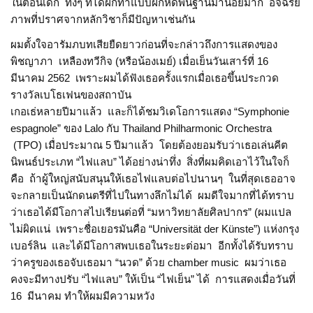
ในตอนเด็ก ทั้งๆ ที่ได้ฝึกทำแบบฝึกหัดพื้นฐานมาน้อยมาก อัจฉริย
ภาพที่ปราศจากหลักวิชาก็มีปัญหาเช่นกัน
ผมตั้งใจอารัมภบทเสียยืดยาวก่อนที่จะกล่าวถึงการแสดงของ
พิชญาภา เหลืองทวีกิจ (หรือน้องเมย์) เมื่อเย็นวันเสาร์ที่ 16
มีนาคม 2562 เพราะผมได้ฟังเธอครั้งแรกเมื่อเธอขึ้นประกวด
รางวัลเบโธเฟนของสถาบัน
เกอเธ่หลายปีมาแล้ว และก็ได้ชมวิเดโอการแสดง “Symphonie
espagnole” ของ Lalo กับ Thailand Philharmonic Orchestra
(TPO) เมื่อประมาณ 5 ปีมาแล้ว โดยต้องยอมรับว่าเธอเล่นคีต
นิพนธ์ประเภท “ไฟแลบ” ได้อย่างน่าทึ่ง สิ่งที่ผมคิดเอาไว้ในใจก็
คือ ถ้าผู้ใหญ่สนับสนุนให้เธอไฟแลบต่อไปนานๆ ในที่สุดเธออาจ
จะกลายเป็นนักดนตรีที่ไปในทางลึกไม่ได้ ผมดีใจมากที่ได้ทราบ
ว่าเธอได้มีโอกาสไปเรียนต่อที่ “มหาวิทยาลัยศิลปากร” (ผมแปล
ไม่ผิดแน่ เพราะชื่อเยอรมันคือ “Universität der Künste”) แห่งกรุง
เบอร์ลิน และได้มีโอกาสพบเธอในระยะต่อมา อีกทั้งได้รับทราบ
ว่าครูของเธอจับเธอมา “นวด” ด้วย chamber music ผมว่าเธอ
คงจะมีทางปรับ “ไฟแลบ” ให้เป็น “ไฟเย็น” ได้ การแสดงเมื่อวันที่
16 มีนาคม ทำให้ผมมีความหวัง