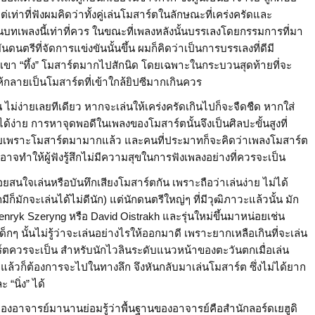
เท่าที่ฟังผมคิดว่าทั้งคู่เล่นโมสาร์ตในลักษณะที่เคร่งครัดและ
์ในบทเพลงนี้เท่าที่ควร ในขณะที่เพลงหลังนั้นบรรเลงโดยกรรมการที่มา
นตรีที่จัดการแข่งขันนั้นขึ้น ผมก็คิดว่าเป็นการบรรเลงที่ดีมี
กเขา “ทึ้ง” โมสาร์ตมากไปสักนิด โดยเฉพาะในกระบวนสุดท้ายที่จะ
ลายเป็นโมสาร์ตที่เข้าใกล้ยิปซีมากเกินควร
น ไม่ง่ายเลยทีเดียว หากจะเล่นให้เคร่งครัดเกินไปก็จะจืดชืด หากใส่
่าย การหาจุดพอดีในเพลงของโมสาร์ตนั้นจึงเป็นศิลปะขั้นสูงที่
ตายเพราะโมสาร์ตมามากแล้ว และคนที่ประมาทก็จะคิดว่าเพลงโมสาร์ต
่งอาจทำให้ผู้ฟังรู้สึกไม่มีความสุขในการฟังเพลงอย่างที่ควรจะเป็น
่อยสนใจเล่นหรือบันทึกเสียงโมสาร์ตกัน เพราะถือว่าเล่นง่าย ไม่ได้
มักจะเล่นได้ไม่ดีนัก) แต่นักดนตรีใหญ่ๆ ที่มีวุฒิภาวะแล้วนั้น มัก
enryk Szeryng หรือ David Oistrakh และรุ่นใหม่ขึ้นมาหน่อยเช่น
็กๆ นั้นไม่รู้ว่าจะเล่นอย่างไรให้ออกมาดี เพราะยากเหลือเกินที่จะเล่น
ร์ตควรจะเป็น สำหรับนักไวลินระดับแนวหน้าของตะวันตกเมื่อเล่น
แล้วก็ต้องการจะไปในทางลึก จึงหันกลับมาเล่นโมสาร์ต ซึ่งไม่ได้ยาก
 “นิ่ง” ได้
องอาจารย์มานานย่อมรู้ว่าพื้นฐานของอาจารย์คือสำนักลอร์ดเยฮูดิ