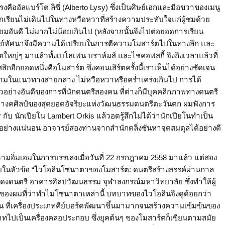
คืออัลแบร์โต ลิซี่ (Alberto Lysy) ซึ่งเป็นศิษย์เอกและมือขวาของเมนู
ให้นักเรียนไม่เดินไปในทางหวือหวาที่สร้างความประทับใจแก่ผู้ชมด้วย
ยมอันดี ไม่มากไม่น้อยเกินไป (หลังจากนั้นจึงไปต่อยอดการเรียน
จารย์ทัศนาจึงมีความได้เปรียบในการตีความโมสาร์ตไปในทางลึก และ
์โตใหญ่ๆ มาแล้วทั้งเบโธเฟน บราห์มส์ และไชคอฟสกี้ จึงถึงเวลาแล้วที่
ีกยอดหนึ่งคือโมสาร์ต ซึ่งคอนเสิร์ตครั้งนี้เราเห็นได้อย่างชัดเจน
ีความในแนวทางสายกลาง ไม่หวือหวาหรือคร่ำเคร่งเกินไป การได้
ัวอย่างอันดีของการที่นักดนตรีสองคน ที่ต่างก็มีบุคคลิกภาพทางดนตรี
างคศิลป์ของสุดยอดอัจริยะแห่งวัฒนธรรมดนตรีตะวันตก ผมฟังการ
ับ นักเปียโน Lambert Orkis แล้วอดรู้สึกไม่ได้ว่านักเปียโนทำเป็น
องการอย่างแน่นอน อาจารย์สองท่านจากสำนักตลิ่งชันหาจุดสมดุลได้อย่างดี
ความอิ่มเอมในการบรรเลงเมื่อวันที่ 22 กรกฎาคม 2558 มาแล้ว แต่สอง
ายในหัวข้อ “ไวโอลินโซนาตาของโมสาร์ต: ดนตรีสร้างสรรค์ผ่านกาล
ดงดนตรี อาคารศิลปวัฒนธรรม จุฬาลงกรณ์มหาวิทยาลัย ซึ่งทำให้ผู้
ยของผมที่ว่าทำไมโซนาตาเหล่านี้ บทบาทของไวโอลินจึงดูด้อยกว่า
ที่เครื่องประเภทคีย์บอร์ดพัฒนาขึ้นมามากจนสร้างความเข้มข้นของ
ทไปเป็นเครื่องคลอประกอบ ซึ่งยุคต้นๆ ของโมสาร์ตก็เขียนตามสมัย