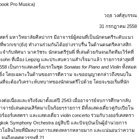
book Pro Musica)
วฤธ วงศ์สุบรรณ
31 กรกฎาคม 2558
งศาสตร์ มหาวิทยาลัยศิลปากร มีอาจารย์ผู้สอนที่เป็นนักดนตรีระดับแนว
ี่พวกเขา(ยัง) ทำงานร่วมกันได้อย่างราบรื่น ในด้านดนตรีคลาสสิก
ระจำกับ
ทัศนา นาควัชระ
นักดนตรีรุ่นพี่ ที่เล่นด้วยกันจนเกิดทีมเวิร์คที่
ohn ที่เมือง Leipzig และประสบความสำเร็จมาแล้ว รายการล่าสุดที่
2558 เป็นการแสดงครั้งแรกในชุด
Sonatas for Piano and Violin
ทั้งหมด
่างยิ่ง โดยเฉพาะในด้านของการตีความ จะขออนุญาตกล่าวถึงขนบใน
ที่จะต้องวิเคราะห์บทบาทของนักดนตรีไปด้วย โดยจะขอเริ่มที่นัก
่อเนื่องและจริงจังมาตั้งแต่ปี 2543 เมื่ออาจารย์จบการศึกษากลับ
จารย์เล่นคอนเสิร์ตมาเป็นร้อยๆรายการ มีทั้งแสดงเดี่ยวคู่กับเปียโน
ร์ออร์เคสตรา และแสดงเดี่ยว violin concerto ร่วมกับวงออร์เคสตรา
gkok Symphony Orchestra อยู่สิบปี และปัจจุบันเป็นผู้อำนวยการ
นักไวโอลินไทยที่มีผลงานการแสดงหลากหลายมาก และแน่นอนว่าความ
 จนถึงยุคศตวรรษที่ 21