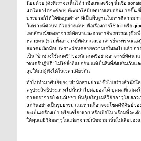
นิยมด้วย (ดังที่เราจะเห็นได้ว่าชื่อเพลงจริงๆ นั้นชื่อ sonat
แต่โมสาร์ตจะค่อยๆ พัฒนาให้มีบทบาทเสมอกันมากขึ้น ซ
บรรยายก็ได้ให้ข้อมูลต่างๆ ที่เป็นพื้นฐานในการตีความ
วิเคราะห์ตัวบท ตัวอย่างเด่นๆ คือเรื่องการใช้ trill หรือ 
เอกลักษณ์ของอาจารย์ทัศนาและอาจารย์พรพรรณ (ซึ่งเพื่อใ
หลายคน (รวมทั้งอาจารย์ทัศนาและอาจารย์พรพรรณเอง) บ
สมาคมเล็กน้อย เพราะผ่อนคลายความเกร็งลงไปแล้ว การบร
เป็น “ข้าช่วงใช้ดนตรี” ของนักดนตรีอย่างอาจารย์ทัศนาแ
“ดนตรีปฏิบัติ” ไม่ใช่สิ่งที่แยกกัน แต่เป็นสิ่งที่ส่งเส
สุขให้แก่ผู้ฟังได้ในเวลาเดียวกัน
ทำไปทำมาศิษย์ของ “สำนักสามย่าน” ซึ่งไปสร้างสำนักใหม่
ครูประสิทธิประสาทไปนั้นนำไปต่อยอดได้ บุคคลที่แสดงให
ศาสตราจารย์ ดร.ณัชชา พันธุ์เจริญ เมธีวิจัยอาวุโส สกว.ที่
แก่กันอย่างเป็นรูปธรรม และท่านก็อาจจะโชคดีที่ศิษย์ของ
จะเป็นเครื่องเป่า หรือเครื่องสาย หรือเปียโน พร้อมที่จะเ
ให้ทุนเมธีวิจัยอาวุโสแก่อาจารย์ณัชชามานั้นไม่เสียของแ