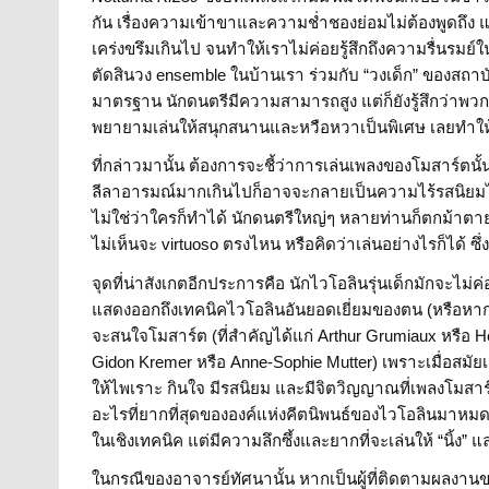
กัน เรื่องความเข้าขาและความช่ำชองย่อมไม่ต้องพูดถึง แต่
เคร่งขรึมเกินไป จนทำให้เราไม่ค่อยรู้สึกถึงความรื่นรมย
ตัดสินวง ensemble ในบ้านเรา ร่วมกับ “วงเด็ก” ของสถาบันด
มาตรฐาน นักดนตรีมีความสามารถสูง แต่ก็ยังรู้สึกว่าพว
พยายามเล่นให้สนุกสนานและหวือหวาเป็นพิเศษ เลยทำให้ก
ที่กล่าวมานั้น ต้องการจะชี้ว่าการเล่นเพลงของโมสาร์ตนั้
ลีลาอารมณ์มากเกินไปก็อาจจะกลายเป็นความไร้รสนิยมได้ง
ไม่ใช่ว่าใครก็ทำได้ นักดนตรีใหญ่ๆ หลายท่านก็ตกม้า
ไม่เห็นจะ virtuoso ตรงไหน หรือคิดว่าเล่นอย่างไรก็ได้ ซึ
จุดที่น่าสังเกตอีกประการคือ นักไวโอลินรุ่นเด็กมักจะไม่ค
แสดงออกถึงเทคนิคไวโอลินอันยอดเยี่ยมของตน (หรือหากมีก็
จะสนใจโมสาร์ต (ที่สำคัญได้แก่ Arthur Grumiaux หรือ H
Gidon Kremer หรือ Anne-Sophie Mutter) เพราะเมื่อสมัยเด
ให้ไพเราะ กินใจ มีรสนิยม และมีจิตวิญญาณที่เพลงโมสา
อะไรที่ยากที่สุดขององค์แห่งคีตนิพนธ์ของไวโอลินมาหมด
ในเชิงเทคนิค แต่มีความลึกซึ้งและยากที่จะเล่นให้ “นิ้ง” และ
ในกรณีของอาจารย์ทัศนานั้น หากเป็นผู้ที่ติดตามผลงานข