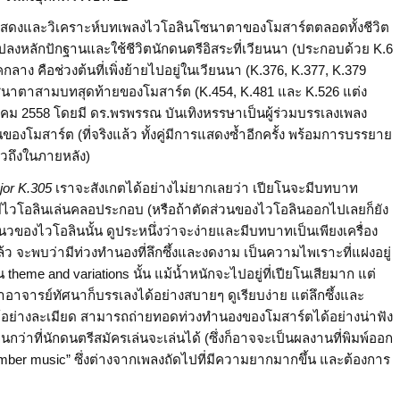
อการแสดงและวิเคราะห์บทเพลงไวโอลินโซนาตาของโมสาร์ตตลอดทั้งชีวิต
ไปลงหลักปักฐานและใช้ชีวิตนักดนตรีอิสระที่เวียนนา (ประกอบด้วย K.6
ุคกลาง
คือช่วงต้นที่เพิ่งย้ายไปอยู่ในเวียนนา (K.376, K.377, K.379
นาตาสามบทสุดท้ายของโมสาร์ต (K.454, K.481 และ K.526 แต่ง
าคม 2558 โดยมี ดร.พรพรรณ บันเทิงหรรษาเป็นผู้ร่วมบรรเลงเพลง
มสาร์ต (ที่จริงแล้ว ทั้งคู่มีการแสดงซ้ำอีกครั้ง พร้อมการบรรยาย
าวถึงในภายหลัง)
jor K.305
เราจะสังเกตได้อย่างไม่ยากเลยว่า เปียโนจะมีบทบาท
มีไวโอลินเล่นคลอประกอบ (หรือถ้าตัดส่วนของไวโอลินออกไปเลยก็ยัง
วของไวโอลินนั้น ดูประหนึ่งว่าจะง่ายและมีบทบาทเป็นเพียงเครื่อง
แล้ว จะพบว่ามีท่วงทำนองที่ลึกซึ้งและงดงาม เป็นความไพเราะที่แฝงอยู่
heme and variations นั้น แม้น้ำหนักจะไปอยู่ที่เปียโนเสียมาก แต่
่าอาจารย์ทัศนาก็บรรเลงได้อย่างสบายๆ ดูเรียบง่าย แต่ลึกซึ้งและ
ด้อย่างละเมียด สามารถถ่ายทอดท่วงทำนองของโมสาร์ตได้อย่างน่าฟัง
่าที่นักดนตรีสมัครเล่นจะเล่นได้ (ซึ่งก็อาจจะเป็นผลงานที่พิมพ์ออก
chamber music” ซึ่งต่างจากเพลงถัดไปที่มีความยากมากขึ้น และต้องการ