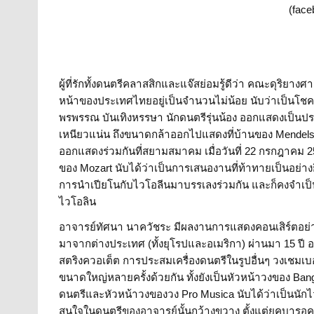
(face
ผู้ที่รักทั้งดนตรีคลาสสิกและแจ๊สย่อมรู้ดีว่า คณะดุริยา
หน้าของประเทศไทยอยู่เป็นจำนวนไม่น้อย นับว่าเป็นโชคท
พรพรรณ บันเทิงหรรษา
นักดนตรีรุ่นน้อง ออกแสดงเป็นป
เหนียวแน่น ถึงขนาดกล้าออกไปแสดงที่บ้านของ Mendelss
ออกแสดงร่วมกันที่สยามสมาคม เมื่อวันที่ 22 กรกฎาคม 
ของ Mozart นับได้ว่าเป็นการเสนองานที่ท้าทายเป็นอย
การนำเปียโนกับไวโอลีนมาบรรเลงร่วมกัน และก็คงจำเป็น
ไวโอลิน
อาจารย์ทัศนา นาควัชระ มีผลงานการแสดงคอนเสิร์ตอย่างต
มาจากต่างประเทศ (ทั้งยุโรปและอเมริกา) ผ่านมา 15 ปี อา
สตริงควอเต็ต การประสมเครื่องดนตรีในรูปอื่นๆ วงเชมเบอ
ขนาดใหญ่หลายครั้งด้วยกัน ทั้งยังเป็นหัวหน้าวงของ Ban
ดนตรีและหัวหน้าวงของวง Pro Musica นับได้ว่าเป็น
สนใจในดนตรีของอาจารย์นั้นกว้างขวาง ตั้งแต่ยุคบารอค