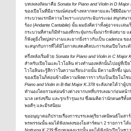
บทเพลงถัดมาคือ
Sonata for Piano and Violin in D Major
ของเปียโนที่มีอารมณ์ค่อนข้างหลากหลายและใช้ฝีมือมาก
กระบวนแรกมีความไพเราะแบบกระฉับกระเฉง สนุกสนาน ส
ร้อง (Andante Cantabile) นั้น ผมยังคิดว่าทั้งคู่อาจจะเล่น
กระบวนที่สามก็มีทำนองที่กระจุ๋มกระจิ๋มน่ารักฟังสบาย
ก็ฟังดูยิ่งใหญ่สง่างามและยากยิ่งราวกับเป็น cadenza ขอ
จะสนุกกับการที่ได้มีโอกาสแสดงศิลปะการเล่นเปียโนระดั
ครึ่งหลังเริ่มด้วย
Sonata for Piano and Violin in C Major 
สำหรับเปียโนและไวโอลิน ท่วงทำนองหลักนั้นไปอยู่ที่เปียโ
ไวโอลินจะรู้สึกว่าในความเรียบง่ายนั้น มีความลึกซึ้ง น
ของเปียโนก็ค่อนข้างมีความพิสดารราวกับเป็นเปียโนโซน
Piano and Violin in
B-flat Major K.378
จะสังเกตได้ว่าผู้
ทำนองโดยรวมค่อนข้างต่างจากบทที่บรรเลงมาก่อนหน้านี้ เ
นวล เคร่งขรึม และรุกเร้ารุนแรง ซึ่งผมคิดว่านักดนตรีท
พอดีๆ และมีรสนิยม
ขออนุญาตอภิปรายเรื่องการบรรเลงดุริยางคนิพนธ์โมสาร
พรพรรณนั้น ผมได้ฟังเพลงของโมสาร์ตมา 2 รายการ ได้
Notturna K.239
ซึ่งบทเพลงแรกนั้น ผมได้ฟังนักเปียโนชาวออ