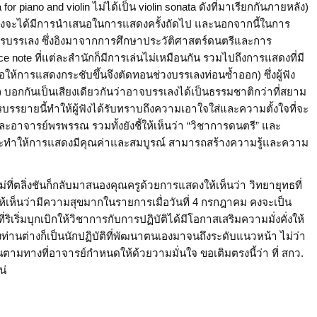
a for piano and violin ไม่ได้เป็น violin sonata ดังที่มาเรียกกันภายหลัง)
ึ่งจะได้มีการนำเสนอในการแสดงครั้งถัดไป และนอกจากนี้ในการ
การบรรเลง ซึ่งอิงมาจากการศึกษาประวัติศาสตร์ดนตรีและการ
grace note ที่แต่ละสำนักก็มีการเล่นไม่เหมือนกัน รวมไปถึงการแสดงที่มี
ห้การแสดงกระชับขึ้นจึงตัดทอนช่วงบรรเลงท่อนซ้ำออก) ซึ่งผู้ฟัง
อกกันเป็นเสียงเดียวกันว่าอาจบรรเลงได้เป็นธรรมชาติกว่าที่สยาม
รยายนี้ทำให้ผู้ฟังได้รับทราบถึงความเอาใจใส่และความตั้งใจที่จะ
ละอาจารย์พรพรรณ รวมทั้งยังชี้ให้เห็นว่า “วิชาการดนตรี” และ
ริมกันและทำให้การแสดงมีคุณค่าและสมบูรณ์ สามารถสร้างความรู้และความ
ที่ตลิ่งชันก็กลับมาสนองคุณครูด้วยการแสดงให้เห็นว่า วิทยายุทธที่
้เห็นว่ามีความสุขมากในรายการเมื่อวันที่ 4 กรกฎาคม คงจะเป็น
ริเริ่มบุกเบิกให้วิชาการกับการปฏิบัติได้มีโอกาสเสริมความมั่งคั่งให้
ท่านต่างก็เป็นนักปฏิบัติที่พัฒนาตนเองมาจนถึงระดับแนวหน้า ไม่ว่า
ดินตามทางที่อาจารย์กำหนดให้ด้วยวามมั่นใจ ขอเติมตรงนี้ว่า ที่ สกว.
น่