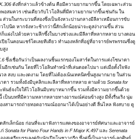
 K.306
ดังที่กล่าวแล้วข้างต้น คือมีความยากมากขึ้น โดยเฉพาะส่วน
พอสมควร เช่นเดียวกับไวโอลินที่มีความยากมากขึ้นเช่นกัน ใน
่วนในกระบวนที่สองซึ่งเป็นจังหวะปานกลางมีลีลาเหมือนการขับ
เร็วไปนิด หากจังหวะช้ากว่านี้สักเล็กน้อยน่าจะดูสง่างามขึ้น ส่วน
 แต่ก็แฝงไปด้วยความลึกซึ้งในบางช่วงและมีลีลาที่หลากหลาย บางตอน
งเปียโนคอนแชร์โตเลยทีเดียว ทำนองหลักที่อยู่ที่อาจารย์พรพรรณซึ่งดู
บสูง
K.6
ซึ่งเชื่อกันว่าเป็นผลงานชิ้นแรกของโมสาร์ตในการแต่งโซนาตา
นอีกเช่นกัน โดยที่ไวโอลินทำหน้าที่เล่นตอดไปมา แต่เมื่อตั้งใจฟัง
ุ่มนวล สงบ และงดงาม โดยที่ไม่ต้องเน้นเทคนิคขั้นสูงมากมาย ในส่วน
าตา รวมทั้งยังมีบุคลิกและลีลาที่หลากหลาย ดามด้วย
Sonata for
ประพันธ์จงใจให้ไวโอลินมีบทบาทมากขึ้น รวมทั้งมีความยากขึ้นด้วย
ป็นบทที่มีความหลากหลายทางอารมณ์ค่อนข้างสูง มีทั้งรื่นเริง นุ่ม
ั้งสองสามารถถ่ายทอดอารมณ์ออกมาได้เป็นอย่างดี ลื่นไหล ฟังสบาย ดู
์ตสักเล็กน้อย ก่อนที่จะมาฟังการแสดงของอาจารย์ทัศนาและอาจารย์
แก่
Sonata for Piano Four Hands
in F Major K.497
และ
Serenata
สเตรียบรรเลงคู่กับนักเปียโนชาวกรีก ซึ่งคู่นี้เป็นอาจารย์-ลูกศิษย์