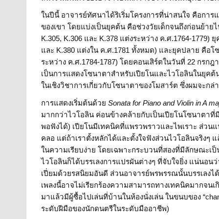
ในปีนี้ อาจารย์ทัศนาได้ริเริ่มโครงการที่น่าสนใจ คื
ของเขา โดยแบ่งเป็น
ยุคต้น
คือช่วงวัยเด็กจนถึงก่อนย้าย
K.305, K.306 และ K.378 แต่งระหว่าง ค.ศ.1764-1779)
ย
และ K.380 แต่งใน ค.ศ.1781 ทั้งหมด) และ
ยุคปลาย
คือโซ
ระหว่าง ค.ศ.1784-1787) โดยคอนเสิร์ตในวันที่ 22 กรกฎ
เป็นการแสดงโซนาตาสำหรับเปียโนและไวโอลินในยุคต้นของโ
ในเชิงวิชาการเกี่ยวกับโซนาตาของโมสาร์ต ซึ่งผมจะกล่
การแสดงเริ่มต้นด้วย
Sonata for Piano and Violin in A ma
มากกว่าไวโอลิน ค่อนข้างคล้ายกับเป็นเปียโนโซนาตาที่
พอฟังได้) เปียโนมีเทคนิคที่แพรวพราวและไพเราะ ส่วนแน
คลอ แต่ถ้าเราตั้งหลักได้และตั้งใจฟังส่วนไวโอลินจริงๆ 
ในความเรียบง่าย โดยเฉพาะกระบวนที่สองที่มีลักษณะเป็น t
ไวโอลินก็ได้บรรเลงการแปรผันต่างๆ ที่จับใจยิ่ง แน่นอนว
เปี่ยมด้วยรสนิยมอันดี ส่วนอาจารย์พรพรรณนั้นบรรเลงไ
เพลงนี้อาจไม่เรียกร้องความสามารถทางเทคนิคมากจนเกินกว
มาแล้วมีผู้ซื้อไปเล่นที่บ้านในห้องนั่งเล่น ในขนบของ “
ระดับฝีมือของนักดนตรีในระดับมืออาชีพ)