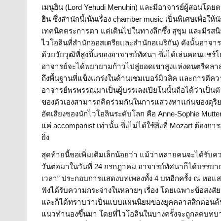
เมนูฮิน (Lord Yehudi Menuhin) และมีอาจารย์ผู้สอนโดยตรง
ฮิน ซึ่งสำนักนี้เน้นเรื่อง chamber music เป็นพิเศษเพื่อ
เทคนิคตระการตา แต่เดินไปในทางลึกซึ้ง สุขุม และมีรสนิ
ไวโอลินที่สำนักออสเตรียและสำนักอเมริกัน) ดังนั้นอา
ด้วยวัยวุฒิที่สูงขึ้นของอาจารย์ทัศนา ซึ่งได้เล่นคอนแชร
อาจารย์จะได้พยายามก้าวไปสู่ยอดเขาสูงแห่งดนตรีคลาสสิกอ
ถึงพื้นฐานที่แข็งแกร่งในด้านเชมเบอร์มิวสิค และการต
อาจารย์พรพรรณมาเป็นผู้บรรเลงเปียโนนั้นถือได้ว่าเป็นต
ของตัวเองสามารถคิดร่วมกันในการแสวงหาแก่นของดุริย
อัดเสียงของนักไวโอลินระดับโลก คือ Anne-Sophie Mutter ก
แค่ accompanist เท่านั้น ซึ่งไม่ได้ใช้สิ่งที่ Mozart ต้
ยิ่ง
สุดท้ายนี้ขอเพิ่มเติมเล็กน้อยว่า แม้ว่าหลายคนจะได้รับ
วันต่อมาในวันที่ 24 กรกฎาคม อาจารย์ทัศนาก็ได้บรรย
เวลา” ประกอบการแสดงบทเพลงทั้ง 4 บทอีกครั้ง ณ หอแส
ฟังได้รับความกระจ่างในหลายๆ เรื่อง โดยเฉพาะข้อสงสั
และก็ได้ทราบว่าเป็นแบบแผนนิยมของยุคคลาสสิกตอนต้น 
แนวทำนองขึ้นมา โดยที่ไวโอลินในบางครั้งจะถูกลดบทบา