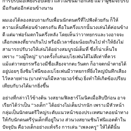
การปรบมือเพียงรอบเดียว แล้วไม่ขึ้นมาอีกเลย แม้ว่าผู้ชมจะปรบ
มือกันต่ออีกค่อนข้างนาน
ผมเองได้ลองสอบถามกับเพื่อนนักดนตรีที่ไปฟังด้วยกัน ก็ให้
ความเห็นที่ค่อนข้างตรงกัน คือในครึ่งแรกนั้นวงเล่นได้ค่อนข้าง
ดี แต่มาฟอร์มตกในครึ่งหลัง โดยเห็นว่าวาทยกรและวงอาจจะ
เลือกเพลงที่ยากเกินไป หรือมีเวลาซ้อมน้อยเกินไป ทำให้ยังไม่
สามารถปรับวงให้เล่นได้อย่างสมบูรณ์เต็มที่ ซึ่งก็น่าเห็นใจ
เพราะ “วงผู้ใหญ่” บางครั้งก็เล่นเบโธเฟนได้ไม่ดีเท่าที่ควร
แม้แต่วาทยกรหรือวงมีชื่อเสียงจากตะวันตก ก็อาจตกม้าตายได้
อยู่บ่อยๆ ยิ่งซิมโฟนีของเบโธเฟนมีวาทยกรที่ยิ่งใหญ่บันทึกเสียง
ไว้หลายท่าน (บางท่านก็มีหลายเวอร์ชั่น) ยิ่งทำให้เกิดข้อเปรียบ
เทียบกับวงได้มากยิ่งขึ้น
อย่างที่กล่าวไว้ข้างต้น วงสยามฟิลฮาร์โมนิคเมื่อสิบปีก่อน อาจ
เรียกได้ว่าเป็น “วงเด็ก” ได้อย่างไม่เต็มปากนัก เพราะมีหัวหน้า
กลุ่มเป็นนักดนตรีใหญ่ระดับแนวหน้าของประเทศมาคอยนำทาง
ให้กับนักดนตรีรุ่นเด็กที่อยู่ในวง ส่วนวงสยามซินโฟนิแอตต้าใน
ปัจจุบัน คือวงเด็กอย่างแท้จริง การเล่น “เพลงครู” ให้ได้ดีนั้น