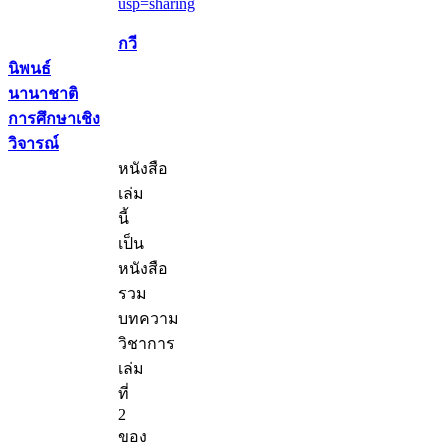
usp=sharing
กวี
นิพนธ์
นานาชาติ
การศึกษาเชิง
วิจารณ์
หนังสือ
เล่ม
นี้
เป็น
หนังสือ
รวม
บทความ
วิชาการ
เล่ม
ที่
2
ของ