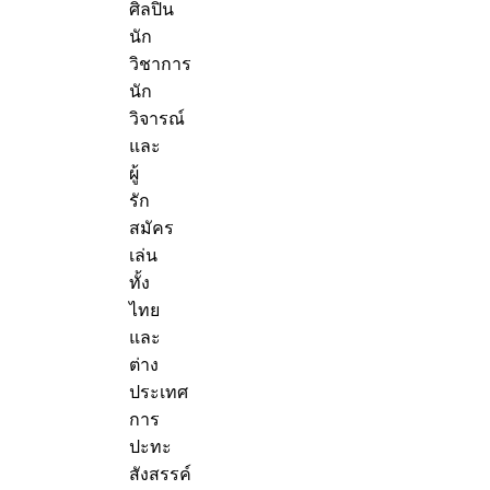
ศิลปิน
นัก
วิชาการ
นัก
วิจารณ์
และ
ผู้
รัก
สมัคร
เล่น
ทั้ง
ไทย
และ
ต่าง
ประเทศ
การ
ปะทะ
สังสรรค์