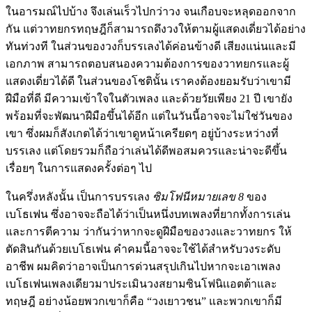
ในอารมณ์ไปบ้าง จึงเล่นเร็วไปกว่าวง จนเกือบจะหลุดออกจาก
กัน แต่วาทยกรทฤษฎีก็สามารถดึงวงให้ตามผู้แสดงเดี่ยวได้อย่าง
ทันท่วงที ในส่วนของวงก็บรรเลงได้ค่อนข้างดี เสียงแน่นและมี
เอกภาพ สามารถตอบสนองความต้องการของวาทยกรและผู้
แสดงเดี่ยวได้ดี ในส่วนของโชตินั้น เราคงต้องยอมรับว่าเขามี
ฝีมือที่ดี มีความเข้าใจในตัวเพลง และด้วยวัยเพียง 21 ปี เขายัง
พร้อมที่จะพัฒนาฝีมือขึ้นได้อีก แต่ในวันนี้อาจจะไม่ใช่วันของ
เขา ซึ่งผมก็สังเกตได้ว่าเขาดูหน้าเครียดๆ อยู่บ้างระหว่างที่
บรรเลง แต่โดยรวมก็ถือว่าเล่นได้ดีพอสมควรและน่าจะดีขึ้น
เรื่อยๆ ในการแสดงครั้งต่อๆ ไป
ในครึ่งหลังนั้น เป็นการบรรเลง
ซิมโฟนีหมายเลข
8
ของ
เบโธเฟน ซึ่งอาจจะถือได้ว่าเป็นหนึ่งบทเพลงที่ยากทั้งการเล่น
และการตีความ ว่ากันว่าหากจะดูฝีมือของวงและวาทยกร ให้
ตัดสินกันด้วยเบโธเฟน คำคมนี้อาจจะใช้ได้สำหรับวงระดับ
อาชีพ ผมคิดว่าอาจเป็นการด่วนสรุปเกินไปหากจะเอาเพลง
เบโธเฟนเพลงเดียวมาประเมินวงสยามซินโฟนิเเอตต้าและ
ทฤษฎี อย่างน้อยพวกเขาก็คือ “วงเยาวชน” และพวกเขาก็มี