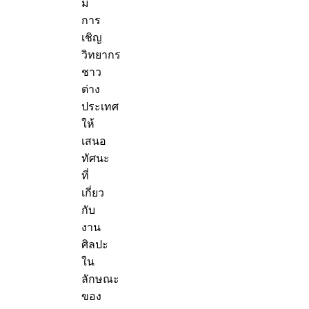
มี
การ
เชิญ
วิทยากร
ชาว
ต่าง
ประเทศ
ให้
เสนอ
ทัศนะ
ที่
เกี่ยว
กับ
งาน
ศิลปะ
ใน
ลักษณะ
ของ