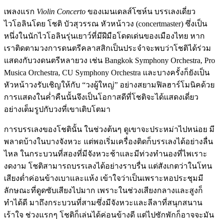
เพลงแรก
Violin Concerto
ของเมนเดลส์โซห์น บรรเลงเดี่ยว
ไวโอลินโดย โชติ บัวสุวรรณ หัวหน้าวง (concertmaster) ซึ่งเป็น
หนึ่งในนักไวโอลินรุ่นเยาว์ที่มีฝีมือโดดเด่นของเมืองไทย หาก
เราติดตามวงการดนตรีคลาสสิกเป็นประจำจะพบว่าโชติได้ร่วม
แสดงกับวงดนตรีหลายวง เช่น Bangkok Symphony Orchestra, Pro
Musica Orchestra, CU Symphony Orchestra และบางครั้งก็ยังเป็น
หัวหน้าวงรับเชิญให้กับ “วงผู้ใหญ่” อย่างสยามฟิลฮาร์โมนิคด้วย
การแสดงในค่ำคืนนั้นจึงเป็นโอกาสดีที่โชติจะได้แสดงเดี่ยว
อย่างเต็มรูปกับวงที่เขาเติบโตมา
การบรรเลงของโชตินั้น ในช่วงต้นๆ ดูเขาจะประหม่าไปหน่อย มี
พลาดบ้างในบางจังหวะ แต่พอเริ่มเครื่องติดก็บรรเลงได้อย่างลื่น
ไหล ในกระบวนที่สองที่มีจังหวะช้าและมีท่วงทำนองที่ไพเราะ
งดงาม โชติสามารถบรรเลงได้อย่างราบรื่น แต่สังเกตว่าในโทน
เสียงต่ำค่อนข้างเบาและแห้ง เข้าใจว่าเป็นเพราะหอประชุมมี
ลักษณะที่ดูดซับเสียงไปมาก เพราะในช่วงเสียงกลางและสูงก็
ทำได้ดี มาถึงกระบวนที่สามซึ่งมีจังหวะและลีลาที่สนุกสนาน
เร้าใจ ช่วงแรกๆ โชติก็เล่นได้ค่อนข้างดี แต่ไปซักพักก็อาจจะมัน