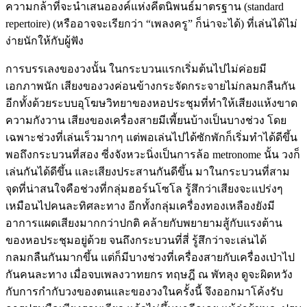
ความกล้าที่จะนำเสนอองค์แห่งคีตนิพนธ์มาตรฐาน (standard
repertoire) (หรืออาจจะเรียกว่า “เพลงครู” ก็น่าจะได้) ที่เล่นได้ไม่
ง่ายนักให้กับผู้ฟัง
การบรรเลงของวงนั้น ในกระบวนแรกเริ่มต้นไปไม่ค่อยมี
เอกภาพนัก เสียงของวงค่อนข้างกระจัดกระจายไม่กลมกลืนกัน
อีกทั้งด้วยระบบอุโฆษวิทยาของหอประชุมที่ทำให้เสียงแห้งขาด
ความกังวาน เสียงของเครื่องสายมีเพี้ยนบ้างเป็นบางช่วง โดย
เฉพาะช่วงที่เล่นเร็วมากๆ แต่พอเล่นไปได้ซักพักก็เริ่มทำได้ดีขึ้น
พอถึงกระบวนที่สอง ซี่งจังหวะนิ่งเป็นการล้อ metronome นั้น วงก็
เล่นกันได้ดีขึ้น และเสียงประสานกันดีขึ้น มาในกระบวนที่สาม
จุดที่น่าสนใจคือช่วงที่กลุ่มฮอร์นโซโล รู้สึกว่าเสียงจะแปร่งๆ
เหมือนไปคนละทิศละทาง อีกทั้งกลุ่มเครื่องทองเหลืองยังมี
อาการแผดเสียงมากกว่าปกติ คล้ายกับพยายามสู้กับแรงต้าน
ของหอประชุมอยู่ด้วย จนถึงกระบวนที่สี่ รู้สึกว่าจะเล่นได้
กลมกลืนกันมากขึ้น แต่ก็มีบางช่วงที่เครื่องสายกับเครื่องเป่าไป
กันคนละทาง เมื่อจบเพลงวาทยกร ทฤษฎี ณ พัทลุง ดูจะผิดหวัง
กับการกำกับวงของตนและของวงในครั้งนี้ จึงออกมาโค้งรับ