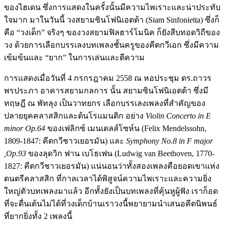
ของไฮเดน ซึ่งการแสดงในครั้งนั้นมีความไพเราะและน่าประทับ
ใจมาก มาในวันนี้ วงสยามซินโฟนิเอตต้า (Siam Sinfonietta) ซึ่งก็
คือ “วงเด็ก” จริงๆ ของวงสยามฟิลฮาร์โมนิค ก็ยังสีบทอดวิถีของ
วง ด้วยการเลือกบรรเลงบทเพลงชั้นครูของคีตกวีเอก ซึ่งมีความ
เข้มข้นและ “ยาก” ในการเล่นและตีความ
การแสดงเมื่อวันที่ 4 กรกรฎาคม 2558 ณ หอประชุม ดร.ถาวร
พรประภา อาคารสยามกลการ นั้น สยามซินโฟนิเอตต้า ซึ่งมี
ทฤษฎี ณ พัทลุง เป็นวาทยกร เลือกบรรเลงเพลงที่สำคัญของ
ปลายยุคคลาสสิกและต้นโรแมนติก อย่าง
Violin Concerto in E
minor
Op.64
ของเฟลิกซ์ เมนเดลส์โซห์น (Felix Mendelssohn,
1809-1847: คีตกวีชาวเยอรมัน) และ
Symphony No.8 in F major
,Op.93
ของลุดวิก ฟาน เบโธเฟน (Ludwig van Beethoven, 1770-
1827: คีตกวีชาวเยอรมัน) แน่นอนว่าทั้งสองเพลงคือยอดเขาแห่ง
ดนตรีคลาสสิก ที่กาลเวลาได้พิสูจน์ความไพเราะและความยิ่ง
ใหญ่ตัวบทเพลงมาแล้ว อีกทั้งยังเป็นบทเพลงที่คุ้นหูผู้ฟัง เราก็อด
ที่จะตื่นเต้นไม่ได้ที่วงเด็กบ้านเราวงนี้พยายามนำเสนอคีตนิพนธ์
ที่ยากยิ่งทั้ง 2 เพลงนี้