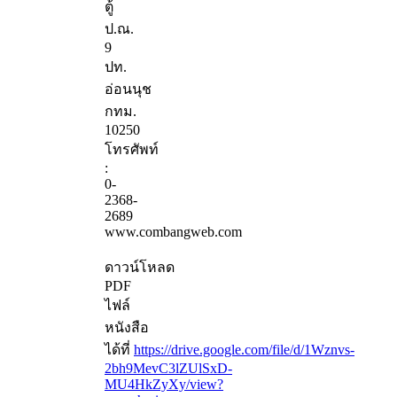
ตู้
ป.ณ.
9
ปท.
อ่อนนุช
กทม.
10250
โทรศัพท์
:
0-
2368-
2689
www.combangweb.com
ดาวน์โหลด
PDF
ไฟล์
หนังสือ
ได้ที่
https://drive.google.com/file/d/1Wznvs-
2bh9MevC3lZUlSxD-
MU4HkZyXy/view?