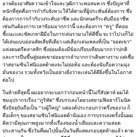
อาจต้องอาศัยความเข้าใจและวุฒิภาวะพอสมควร ซึ่งปัญหาที่
หนักที่สุดคือการกำกับจังหวะให้ได้ตามที่ผู้ประพันธ์ต้องการ ซึ่ง
ต้องการการกำกับวงระดับอาชีพ และนักดนตรีระดับมืออาชีพ
เช่นกันต้องการเวลาซ้อมมากกว่านี้ และต้องการ “ครู” ที่คอย
ชี้แนะและขัดเกลาฝีมือในการเล่นรวมวงให้ดีขึ้น จะว่าไปวงก็ไม่
ได้เล่นแบบอ่อนหัดเสียทีเดียว แต่เลือกเล่นเพลงที่เป็น “ยอดเขา”
แห่งดนตรีคลาสสิก ซึ่งย่อมต้องมีข้อเปรียบเทียบมากกว่าปกติ
และการปีนขึ้นสู่ยอดเขาย่อมยากลำบากกว่าเดินทางราบ แต่เชื่อ
ว่าสยามซินโฟนิแอตต้าคงจะไม่ย่อท้อ และต้องนับถือความมุ่ง
มั่นของวง รวมทั้งหวังเป็นอย่างยิ่งว่าจะเล่นได้ดียิ่งขึ้นในโอกาส
ต่อไป
ในท้ายที่สุดนี้ ผมอยากจะบอกว่าก่อนหน้านี้ไม่กี่สัปดาห์ ผมได้
ชมอุปรากรเรื่อง “ภูริทัต” ซึ่งบรรเลงโดยวงสยามฟิลฮาร์โมนิค
ซึ่งปัจจุบันถือเป็น “วงผู้ใหญ่” แต่องค์ประกอบกว่าครึ่งของวง ก็
คือเด็กๆ ของสยามซินโฟนิแอตต้านั่นเอง การบรรเลงครั้งนั้นผม
คิดว่ามีคุณภาพสูงมากทั้งเรื่องของน้ำเสียงและความสอด
ประสานกัน ซึ่งวันที่ผมไปนั้นเป็นวันที่แสดงรอบสุดท้ายแล้ว คาด