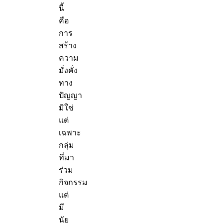
นี้
คือ
การ
สร้าง
ความ
มั่งคั่ง
ทาง
ปัญญา
มิใช่
แต่
เฉพาะ
กลุ่ม
ที่มา
ร่วม
กิจกรรม
แต่
มี
นัย