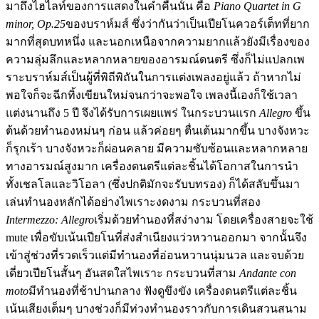
มาถึงไฮไลท์ของการแสดงในค่ำคืนนั้น คือ
Piano Quartet in G
minor, Op.25
ของบราห์มส์ ซึ่งว่ากันว่าเป็นเปียโนควอร์เต็ทที่ยาก
มากที่สุดบทหนึ่ง และนอกเหนือจากความยากแล้วยังมีเรื่องของ
ความลุ่มลึกและหลากหลายของอารมณ์ดนตรี ซึ่งก็ไม่แปลกเพ
ราะบราห์มส์เป็นผู้ที่พิถีพิถันในการแต่งเพลงอยู่แล้ว ถ้าหากไม่
พอใจก็จะฉีกทิ้งเขียนใหม่จนกว่าจะพอใจ เพลงนี้เองก็ใช้เวลา
แต่งนานถึง 5 ปี จึงได้รับการเผยแพร่ ในกระบวนแรก
Allegro
ขึ้น
ต้นด้วยทำนองหม่นๆ ก่อน แล้วค่อยๆ ตื่นเต้นมากขึ้น บางจังหวะ
ก็รุกเร้า บางจังหวะก็ผ่อนคลาย มีความซับซ้อนและหลากหลาย
ทางอารมณ์สูงมาก เครื่องดนตรีแต่ละชิ้นได้โอกาสในการนำ
ทั้งเชลโลและวิโอลา (ซึ่งปกติมักจะรับบทรอง) ก็ได้สลับขึ้นมา
เล่นทำนองหลักได้อย่างไพเราะงดงาม กระบวนที่สอง
Intermezzo: Allegro
เริ่มด้วยทำนองที่สง่างาม โดยเครื่องสายจะใช้
mute เพื่อขับเน้นเปียโนที่ส่งสำเนียงแว่วหวานออกมา จากนั้นจึง
เข้าสู่ช่วงที่รวดเร็วแต่มีทำนองที่อ่อนหวานนุ่มนวล และจบด้วย
เดี่ยวเปียโนสั้นๆ อันสดใสไพเราะ กระบวนที่สาม
Andante con
moto
มีทำนองที่ช้าปานกลาง ฟังดูขึงขัง เครื่องดนตรีแต่ละชิ้น
เน้นเสียงเต็มๆ บางช่วงก็มีท่วงทำนองราวกับการเดินสวนสนาม