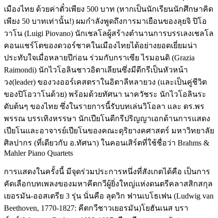
เมืองไทย ด้วยค่าตั๋วเพียง 500 บาท (หากเป็นนักเรียนนักศึกษาคิด
เพียง 50 บาทเท่านั้น!) ผมกำลังพูดถึงการมาเยือนของลุยจิ ปิโอ
วาโน (Luigi Piovano) นักเชลโลผู้สร้างตำนานการบรรเลงเชลโล
คอนแชร์โตของดวอร์ชาคในเมืองไทยได้อย่างยอดเยี่ยมน่า
ประทับใจเมื่อหลายปีก่อน ร่วมกับกราเซีย ไรมอนดิ (Grazia
Raimondi) นักไวโอลินชาวอิตาเลียนซึ่งมีดีกรีเป็นหัวหน้า
วง(leader) ของวงออร์เคสตราในอิตาลีหลายวง (และเป็นคู่ชีวิต
ของปิโอวาโนด้วย) พร้อมด้วยทัศนา นาควัชระ นักไวโอลินระ
ดับต้นๆ ของไทย ซึ่งในรายการนี้รับบทเล่นวิโอลา และ ดร.พร
พรรณ บรรเทิงหรรษา นักเปียโนดีกรีปริญญาเอกด้านการแสดง
เปียโนและอาจารย์เปียโนของคณะดุริยางคศาสตร์ มหาวิทยาลัย
ศิลปากร (ที่เดียวกับ อ.ทัศนา) ในคอนเสิร์ตที่ใช้ชื่อว่า Brahms &
Mahler Piano Quartets
การแสดงในครั้งนี้ มีจุดร่วมประการหนึ่งที่สังเกตได้คือ เป็นการ
คัดเลือกบทเพลงของมหาคีตกวีผู้ยิ่งใหญ่แห่งดนตรีคลาสสิกสกุล
เยอรมัน-ออสเตรีย 3 รุ่น นั่นคือ ลุดวิก ฟานเบโธเฟน (Ludwig van
Beethoven, 1770-1827: คีตกวีชาวเยอรมัน)โยฮันเนส บรา