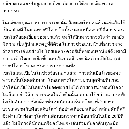
คล้อยตามและรับลูกอย่างที่เขาต้องการได้อย่างเต็มความ
สามารถ
ในแง่ของคุณภาพการบรรเลงนั้น นักดนตรีทุกคนล้วนเล่นกันได้
เป็นอย่างดี โดยเฉพาะปิโอวาโนนั้น นอกเหนือจากฝีมือการเล่น
เชลโลที่ยอดเยี่ยมของเขาแล้ว ผมก็ได้ยินมาจากวงในว่า เขายัง
มีความเป็นผู้นำและครูที่ดีด้วย ในการช่วยแนะนำเพื่อนร่วมวง
ว่าควรจะเล่นอย่างไร โดยเฉพาะควอร์เต็ทของบราห์มส์ซึ่งเขามี
ความเข้าใจอย่างลึกซึ้ง และอันรวมถึงเทคนิคด้านเปียโน (เพ
ราะปิโอวาโนเคยชนะการประกวดทั้ง
เชลโลและเปียโนในช่วงวัยรุ่นมาแล้ว) การเล่นเปียโนของพร
พรรณนั้นโดดเด่นมาก โดยเฉพาะในกระบวนสุดท้ายที่น่าจะ
ทำให้นักเปียโนโดยทั่วไปอดขยายไม่ได้ ด้วยการนำของปิโอวา
โนนี่เอง ทำให้การบรรเลงในค่ำคืนนั้นออกมาได้อย่างน่าประทับ
ใจเป็นอันมาก ซึ่งก็ต้องชื่นชมนักดนตรีชาวไทย ที่สามารถ
บรรเลงร่วมกับมือระดับโลกได้อย่างเคียงบ่าเคียงไหล่สมศักดิ์ศรี
ซึ่งท่านนักฟังอาวุโสท่านเดิมบอกว่าหากย้อนกลับไปเมื่อ 20 ปีที่
แล้ว ไม่มีทางที่นักดนตรีของไทยจะเล่นร่วมกับอาคันตุกะมือ