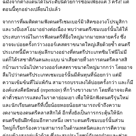
ฉมังจากต่างแดนได้ในระดับนี้ด้วยการซ้อมเพียงแค่ 3 ครั้ง! แต่
ตอนนี้ทุกอย่างเปลี่ยนไปแล้ว
จากการที่ผมติดตามฟังดนตรีเชมเบอร์มิวสิคของวงโปรมูสิกา
และวงบีเอสโอมาอย่างต่อเนื่อง พบว่าดนตรีเชมเบอร์นั้นได้ให้
ประสบการณ์ในการฟังดนตรีที่ยิ่งใหญ่มากมายหลายครั้ง ซึ่ง
อาจจะบ่อยครั้งกว่าวงออร์เคสตราขนาดใหญ่เสียด้วยซ้ำ ดนตรี
ประเภทนี้มีความลุ่มลึกบางอย่างที่ดนตรีประเภทซิมโฟนีไม่มี
แต่ก็ได้รสชาติกันคนละแบบ น่าเสียดายที่วงการดนตรีคลาสสิ
กบ้านเราเน้นไปทางวงออร์เคสตราขนาดใหญ่มากกว่า โดยอาจ
ลืมไปว่าดนตรีประเภทเชมเบอร์นั้นมีต้นทุนที่น้อยกว่า แต่มี
ความเข้มข้นที่ไม่แพ้กัน สามารถบรรเลงได้บ่อยครั้งกว่า และก็มี
องค์แห่งคีตนิพนธ์ (repertoire) ที่กว้างขวางมาก โดยที่อาจจะคิด
ค่าตั๋วชมการแสดงในราคาย่อมเยา เพื่อให้นักฟังดนตรีรุ่นใหม่
และนักเรียนดนตรีที่เบี้ยน้อยหอยน้อยสามารถเข้าถึงความ
งดงามของดนตรีคลาสสิกได้ อีกทั้งยังเป็นการกระตุ้นให้นัก
ดนตรีขยันฝึกซ้อมอีกทางหนึ่ง เพราะดนตรีเชมเบอร์นั้นส่วน
ใหญ่ก็เรียกร้องความสามารถในด้านเทคนิคและการตีความ
ค่อนข้างสูงอยู่แล้วด้วย ซึ่งจะสมประโยชน์กันทุกฝ่ายและช่วย