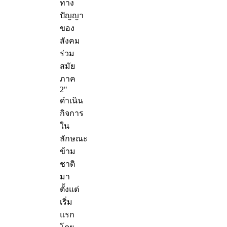
ทาง
ปัญญา
ของ
สังคม
ร่วม
สมัย
ภาค
2"
ดำเนิน
กิจการ
ใน
ลักษณะ
ข้าม
ชาติ
มา
ตั้งแต่
เริ่ม
แรก