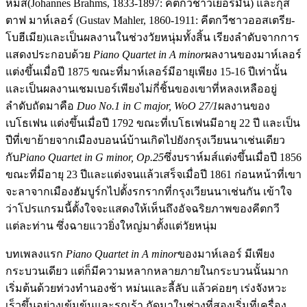
ห์มส์(Johannes Brahms, 1833-1897: คีตกวีชาวเยอรมัน) และกุส
ตาฟ มาห์เลอร์ (Gustav Mahler, 1860-1911: คีตกวีชาวออสเตรีย-
โบฮีเมีย)และเป็นผลงานในช่วงวัยหนุ่มทั้งสิ้น เรียงลำดับจากการ
แสดงประกอบด้วย
Piano Quartet in A minor
ผลงานของมาห์เลอร์
แต่งขึ้นเมื่อปี 1875 ขณะที่มาห์เลอร์มีอายุเพียง 15-16 ปีเท่านั้น
และเป็นผลงานเชมเบอร์เพียงไม่กี่ชิ้นของเขาที่หลงเหลืออยู่
ลำดับถัดมาคือ
Duo No.1 in C major, WoO 27/1
ผลงานของ
เบโธเฟน แต่งขึ้นเมื่อปี 1792 ขณะที่เบโธเฟนมีอายุ 22 ปี และเป็น
ปีที่เขาย้ายจากเมืองบอนน์บ้านเกิดไปยังกรุงเวียนนาเช่นเดียว
กับ
Piano Quartet in G minor, Op.25
ซึ่งบราห์มส์แต่งขึ้นเมื่อปี 1856
ขณะที่มีอายุ 23 ปีและแต่งจนแล้วเสร็จเมื่อปี 1861 ก่อนหน้าที่เขา
จะลาจากเมืองฮัมบูร์กไปตั้งรกรากที่กรุงเวียนนาเช่นกัน เข้าใจ
ว่าโปรแกรมนี้ตั้งใจจะแสดงให้เห็นถึงอัจฉริยภาพของคีตกวี
แต่ละท่าน ซึ่งฉายแววยิ่งใหญ่มาตั้งแต่วัยหนุ่ม
บทเพลงแรก
Piano Quartet in A minor
ของมาห์เลอร์ มีเพียง
กระบวนเดียว แต่ก็มีความหลากหลายภายในกระบวนนั้นมาก
เริ่มต้นด้วยท่วงทำนองช้า หม่นและลี้ลับ แล้วค่อยๆ เร่งจังหวะ
เร็วขึ้นอย่างเข้มข้นและรุกเร้า ถัดมาในช่วงที่สองเริ่มที่เครื่อง