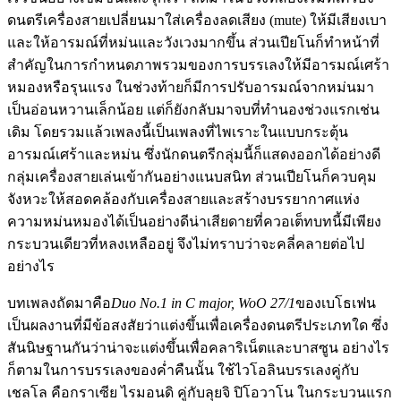
ดนตรีเครื่องสายเปลี่ยนมาใส่เครื่องลดเสียง (mute) ให้มีเสียงเบา
และให้อารมณ์ที่หม่นและวังเวงมากขึ้น ส่วนเปียโนก็ทำหน้าที่
สำคัญในการกำหนดภาพรวมของการบรรเลงให้มีอารมณ์เศร้า
หมองหรือรุนแรง ในช่วงท้ายก็มีการปรับอารมณ์จากหม่นมา
เป็นอ่อนหวานเล็กน้อย แต่ก็ยังกลับมาจบที่ทำนองช่วงแรกเช่น
เดิม โดยรวมแล้วเพลงนี้เป็นเพลงที่ไพเราะในแบบกระตุ้น
อารมณ์เศร้าและหม่น ซึ่งนักดนตรีกลุ่มนี้ก็แสดงออกได้อย่างดี
กลุ่มเครื่องสายเล่นเข้ากันอย่างแนบสนิท ส่วนเปียโนก็ควบคุม
จังหวะให้สอดคล้องกับเครื่องสายและสร้างบรรยากาศแห่ง
ความหม่นหมองได้เป็นอย่างดีน่าเสียดายที่ควอเต็ทบทนี้มีเพียง
กระบวนเดียวที่หลงเหลืออยู่ จึงไม่ทราบว่าจะคลี่คลายต่อไป
อย่างไร
บทเพลงถัดมาคือ
Duo No.1 in C major, WoO 27/1
ของเบโธเฟน
เป็นผลงานที่มีข้อสงสัยว่าแต่งขึ้นเพื่อเครื่องดนตรีประเภทใด ซึ่ง
สันนิษฐานกันว่าน่าจะแต่งขึ้นเพื่อคลาริเน็ตและบาสซูน อย่างไร
ก็ตามในการบรรเลงของค่ำคืนนั้น ใช้ไวโอลินบรรเลงคู่กับ
เชลโล คือกราเซีย ไรมอนดิ คู่กับลุยจิ ปิโอวาโน ในกระบวนแรก