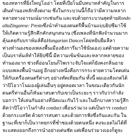
ของทหารที่ยิ่งใหญ่โออ่า โดยที่เปียโนมีบทบาทสำคัญในการ
เดินทำนองหลักที่งดงาม ซึ่งในกระบวนนี้ก็ถือว่ามีความหลาก
หลายทางอารมณ์มากเช่นกัน และจบด้วยกระบวนสุดท้าย
Rondo
allaZingarese: Presto
ซึ่งนำทำนองดนตรีพื้นบ้านแบบยิปซีมาใช้
ให้เกิดความรู้สึกคึกคักสนุกสนาน (ซึ่งเพลงที่นักฟังจำนวนมาก
คุ้นเคยกับบราห์มส์คือ
Hungarian Dances
โดยหยิบยืมลีลา
ท่วงทำนองของเพลงพื้นเมืองฮังการีมาใช้นั่นเอง) แต่ด้วยความ
เป็นบราห์มส์ทำให้ยิปซีนี้ มีความเข้มข้นและหลากหลายของ
ทำนองมาก ช่วงที่อ่อนโยนก็ไพเราะจับใจแต่ก็ยังคงกลิ่นอาย
แบบเพลงพื้นบ้านอยู่ อีกอย่างหนึ่งคือการกระจายความโดดเด่น
ให้กับเครื่องดนตรีต่างๆ อย่างทัดเทียมกัน ทั้งนี้ ผมเองสังเกตได้
ว่าปิโอวาโนมองผู้เล่นอื่นๆ อยู่ตลอดเวลา ในขณะเดียวกันนัก
ดนตรีท่านอื่นก็หันมาสบตากับเขาเป็นระยะๆ ราวกับว่ากำลัง
บอกว่า ให้เล่นกันอย่างที่นัดแนะกันไว้ และในอีกบางความรู้สึก
คิดว่าปิโอวาโนกำลัง conduct เพื่อนร่วมวง แต่เป็นการ conduct
ด้วยกระแสจิต ด้วยการสบตา และด้วยการฟังซึ่งกันและกัน ใน
ฐานะที่เขาก็เป็นวาทยกรที่ช่ำชองด้วยคนหนึ่ง คงจะอดไม่ได้ที่
จะแสดงออกถึงการนำอย่างเด่นชัด แต่เพื่อนร่วมวงเองก็ดูจะ