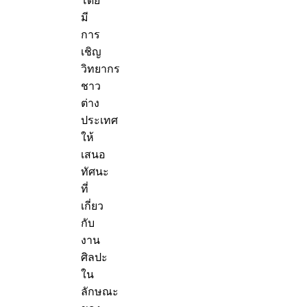
โดย
มี
การ
เชิญ
วิทยากร
ชาว
ต่าง
ประเทศ
ให้
เสนอ
ทัศนะ
ที่
เกี่ยว
กับ
งาน
ศิลปะ
ใน
ลักษณะ