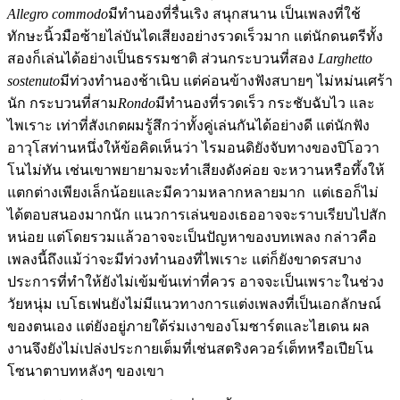
Allegro commodo
มีทำนองที่รื่นเริง สนุกสนาน เป็นเพลงที่ใช้
ทักษะนิ้วมือซ้ายไล่บันไดเสียงอย่างรวดเร็วมาก แต่นักดนตรีทั้ง
สองก็เล่นได้อย่างเป็นธรรมชาติ ส่วนกระบวนที่สอง
Larghetto
sostenuto
มีท่วงทำนองช้าเนิบ แต่ค่อนข้างฟังสบายๆ ไม่หม่นเศร้า
นัก กระบวนที่สาม
Rondo
มีทำนองที่รวดเร็ว กระชับฉับไว และ
ไพเราะ เท่าที่สังเกตผมรู้สึกว่าทั้งคู่เล่นกันได้อย่างดี แต่นักฟัง
อาวุโสท่านหนึ่งให้ข้อคิดเห็นว่า ไรมอนดิยังจับทางของปิโอวา
โนไม่ทัน เช่นเขาพยายามจะทำเสียงดังค่อย จะหวานหรือทึ้งให้
แตกต่างเพียงเล็กน้อยและมีความหลากหลายมาก แต่เธอก็ไม่
ได้ตอบสนองมากนัก แนวการเล่นของเธออาจจะราบเรียบไปสัก
หน่อย แต่โดยรวมแล้วอาจจะเป็นปัญหาของบทเพลง กล่าวคือ
เพลงนี้ถึงแม้ว่าจะมีท่วงทำนองที่ไพเราะ แต่ก็ยังขาดรสบาง
ประการที่ทำให้ยังไม่เข้มข้นเท่าที่ควร อาจจะเป็นเพราะในช่วง
วัยหนุ่ม เบโธเฟนยังไม่มีแนวทางการแต่งเพลงที่เป็นเอกลักษณ์
ของตนเอง แต่ยังอยู่ภายใต้ร่มเงาของโมซาร์ตและไฮเดน ผล
งานจึงยังไม่เปล่งประกายเต็มที่เช่นสตริงควอร์เต็ทหรือเปียโน
โซนาตาบทหลังๆ ของเขา