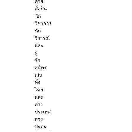
ด้วย
ศิลปิน
นัก
วิชาการ
นัก
วิจารณ์
และ
ผู้
รัก
สมัคร
เล่น
ทั้ง
ไทย
และ
ต่าง
ประเทศ
การ
ปะทะ