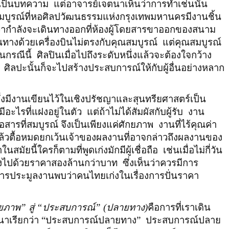
นเป็นบทความ
แต่อาจารย์เจตนาเห็นว่าการทำเช่นนั้น
บูรณ์ที่หอศิลปวัฒนธรรมแห่งกรุงเทพมหานครมีงานชิ้น
็นว่ากำลังจะเดินทางออกที่ห้องผู้โดยสารขาออกของสนาม
นทางด้วยเครื่องบินไม่ตรงกับคุณสมบูรณ์
แต่คุณสมบูรณ์
นกรณีนี้
ศิลปินเมื่อไปถึงระดับหนึ่งแล้วจะต้องใจกว้าง
ศิลปะนั้นก็จะไปสร้างประสบการณ์ให้กับผู้อื่นอย่างหลาก
ึ่งมีงานเขียนไว้ในเชิงปรัชญาและสุนทรียศาสตร์เป็น
ีอะไรที่แฝงอยู่ในตัว
แต่ถ้าไม่ได้สัมผัสกับผู้รับ
งาน
ื่อสารที่สมบูรณ์ จึงเป็นเพียงแค่ศักยภาพ
งานที่ไร้คุณค่า
ล้วตื้อหมดยกเว้นเจ้าของผลงานที่อาจกล่าวถึงผลงานของ
นสมัยนี้ใครก็ตามที่พูดเก่งมักมีผู้เชื่อถือ
เช่นเมื่อไม่กี่วัน
ึ่งไปด้วยราคาสองล้านกว่าบาท
ซึ่งเห็นว่าควรมีการ
ารประมูลงานพบว่าคนไทยเก่งในเรื่องการปั่นราคา
กยภาพ
”
สู่
“
ประสบการณ์
” (
ปลายทาง)
คือการที่เราเดิน
ตนาเรียกว่า “ประสบการณ์ปลายทาง”
ประสบการณ์ปลาย