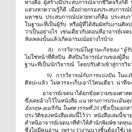
ทางคือ
ผู้สร้างมีประสบการณ์จากชีวิตจริงก็ดี
แสวงหาความรู้ก็ดี
เมื่อถ่ายกรองประสบการณ์นั
มหาชน
ประสบการณ์ปลายทางก็คือ
ประสบการ
ในฐานะที่เป็นผู้รับ
หรือผู้ที่ได้สัมผัสกับงานศิลป
ว่าเป็นอย่างไร
เช่นเดียวกับตอนที่อาจารย์เจตน
ฟังเพลงนั้นแล้วเกิดอารมณ์อย่างไรบ้าง
8)
การวิจารณ์ในฐานะกิจของ
“
ผู้รั
ไม่ใช่หน้าที่ศิลปิน
ศิลปินวิจารณ์งานของผู้อื่น
ฐานะที่เป็นนักวิจารณ์
โดยปรับตัวเข้าสู่การวิจ
9)
การวิจารณ์กับการแบ่งปัน
ในแง่
ศิลปะแล้ว
ไม่ควรจะเก็บเอาไว้คนเดียว
น่าที่จ
อาจารย์เจตนาได้ยกข้อความของศาสตร
ซึ่งเคยอ้างไว้ในหนังสือ
แนวทางการประเมินคุณ
อังกฤษ-อเมริกัน ในศตวรรษที่ 20
(ซึ่งเป็นเอก
ประวัติของหนังสือเล่มนี้ไว้ว่า
หนังสือเล่มนี้ข
ตำหนิอาจารย์เจตนาที่ทำให้สำนักพิมพ์ขาดทุน
ซึ่งไม่มีคนอ่าน
เพราะว่างานบางชิ้นต้องใช้เวลาร้