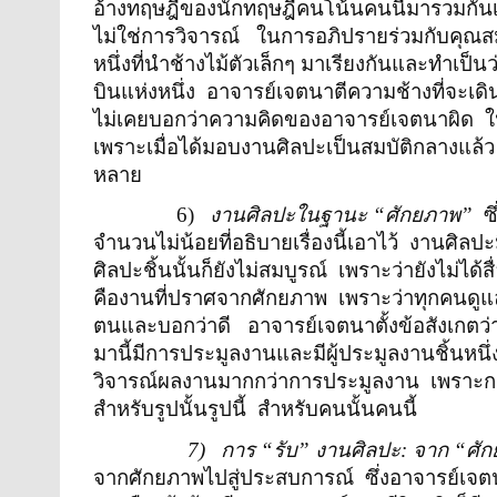
อ้างทฤษฎีของนักทฤษฎีคนโน้นคนนี้มารวมกั
ไม่ใช่การวิจารณ์
ในการอภิปรายร่วมกับคุณสม
หนึ่งที่นำช้างไม้ตัวเล็กๆ มาเรียงกันและทำเป
บินแห่งหนึ่ง
อาจารย์เจตนาตีความช้างที่จะเดิ
ไม่เคยบอกว่าความคิดของอาจารย์เจตนาผิด
ใ
เพราะเมื่อได้มอบงานศิลปะเป็นสมบัติกลางแล้ว
หลาย
6)
งานศิลปะในฐานะ
“
ศักยภาพ
”
ซ
จำนวนไม่น้อยที่อธิบายเรื่องนี้เอาไว้
งานศิลปะม
ศิลปะชิ้นนั้นก็ยังไม่สมบูรณ์
เพราะว่ายังไม่ได้ส
คืองานที่ปราศจากศักยภาพ
เพราะว่าทุกคนดูแ
ตนและบอกว่าดี
อาจารย์เจตนาตั้งข้อสังเกตว่าใ
มานี้มีการประมูลงานและมีผู้ประมูลงานชิ้นหน
วิจารณ์ผลงานมากกว่าการประมูลงาน
เพราะก
สำหรับรูปนั้นรูปนี้
สำหรับคนนั้นคนนี้
7)
การ
“
รับ
”
งานศิลปะ
:
จาก
“
ศั
จากศักยภาพไปสู่ประสบการณ์
ซึ่งอาจารย์เจ