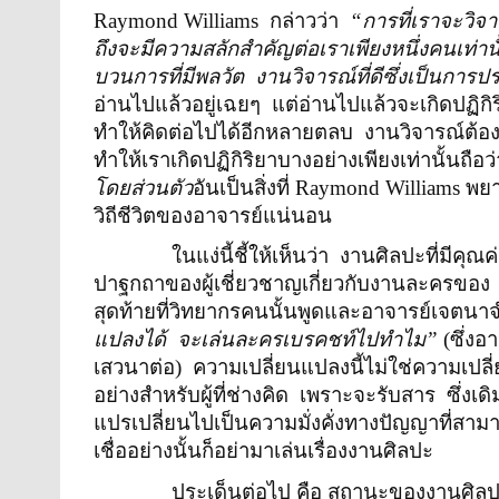
Raymond Williams
กล่าวว่า
“การที่เราจะวิจ
ถึงจะมีความสลักสำคัญต่อเราเพียงหนึ่งคนเท่านั
บวนการที่มีพลวัต
งานวิจารณ์ที่ดีซึ่งเป็นการป
อ่านไปแล้วอยู่เฉยๆ
แต่อ่านไปแล้วจะเกิดปฏิกิ
ทำให้คิดต่อไปได้อีกหลายตลบ
งานวิจารณ์ต้อง
ทำให้เราเกิดปฏิกิริยาบางอย่างเพียงเท่านั้นถือ
โดยส่วนตัว
อันเป็นสิ่งที่
Raymond Williams
พย
วิถีชีวิตของอาจารย์แน่นอน
ในแง่นี้ชี้ให้เห็นว่า
งานศิลปะที่มีคุณค่
ปาฐกถาของผู้เชี่ยวชาญเกี่ยวกับงานละครของ
สุดท้ายที่วิทยากรคนนั้นพูดและอาจารย์เจตนาจำ
แปลงได้
จะเล่นละครเบรคชท์ไปทำไม”
(ซึ่งอ
เสวนาต่อ)
ความเปลี่ยนแปลงนี้ไม่ใช่ความเปลี่
อย่างสำหรับผู้ที่ช่างคิด
เพราะจะรับสาร
ซึ่งเ
แปรเปลี่ยนไปเป็นความมั่งคั่งทางปัญญาที่ส
เชื่ออย่างนั้นก็อย่ามาเล่นเรื่องงานศิลปะ
ประเด็นต่อไป คือ สถานะของงานศิลป