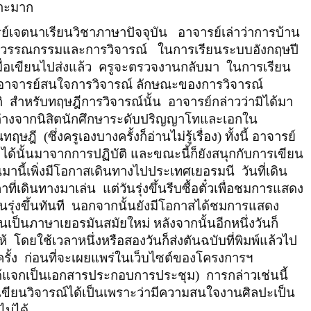
ราะมาก
ย์เจตนาเรียนวิชาภาษาปัจจุบัน
อาจารย์เล่าว่าการบ้าน
ัวงานวรรณกรรมและการวิจารณ์
ในการเรียนระบบอังกฤษปี
มื่อเขียนไปส่งแล้ว
ครูจะตรวจงานกลับมา
ในการเรียน
่อาจารย์สนใจการวิจารณ์ ลักษณะของการวิจารณ์
ิ
สำหรับทฤษฎีการวิจารณ์นั้น
อาจารย์กล่าวว่ามิได้มา
งต่างจากนิสิตนักศึกษาระดับปริญญาโทและเอกใน
านทฤษฎี
(ซึ่งครูเองบางครั้งก็อ่านไม่รู้เรื่อง) ทั้งนี้ อาจารย์
ได้นั้นมาจากการปฏิบัติ และขณะนี้ก็ยังสนุกกับการเขียน
านมานี้เพิ่งมีโอกาสเดินทางไปประเทศเยอรมนี
วันที่เดิน
ที่เดินทางมาเล่น
แต่วันรุ่งขึ้นรีบซื้อตั๋วเพื่อชมการแสดง
ุ่งขึ้นทันที
นอกจากนั้นยังมีโอกาสได้ชมการแสดง
เป็นภาษาเยอรมันสมัยใหม่ หลังจากนั้นอีกหนึ่งวันก็
ห้
โดยใช้เวลาหนึ่งหรือสองวันก็ส่งตันฉบับที่พิมพ์แล้วไป
รั้ง
ก่อนที่จะเผยแพร่ในเว็บไซต์ของโครงการฯ
้ได้แจกเป็นเอกสารประกอบการประชุม)
การกล่าวเช่นนี้
าเขียนวิจารณ์ได้เป็นเพราะว่ามีความสนใจงานศิลปะเป็น
ม่ได้