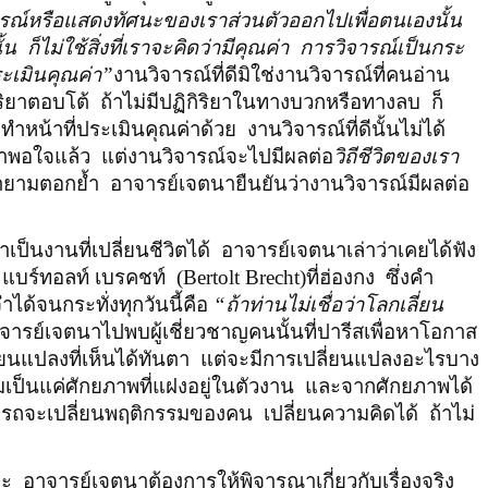
ารณ์หรือแสดงทัศนะของเราส่วนตัวออกไปเพื่อตนเองนั้น
้น
ก็ไม่ใช้สิ่งที่เราจะคิดว่ามีคุณค่า
การวิจารณ์เป็นกระ
ระเมินคุณค่า”
งานวิจารณ์ที่ดีมิใช่งานวิจารณ์ที่คนอ่าน
ริยาตอบโต้
ถ้าไม่มีปฏิกิริยาในทางบวกหรือทางลบ
ก็
ทำหน้าที่ประเมินคุณค่าด้วย
งานวิจารณ์ที่ดีนั้นไม่ได้
ว่าพอใจแล้ว
แต่งานวิจารณ์จะไปมีผลต่อ
วิถีชีวิตของเรา
ายามตอกย้ำ
อาจารย์เจตนายืนยันว่างานวิจารณ์มีผลต่อ
าเป็นงานที่เปลี่ยนชีวิตได้
อาจารย์เจตนาเล่าว่าเคยได้ฟัง
แบร์ทอลท์ เบรคชท์
(
Bertolt Brecht
)ที่ฮ่องกง
ซึ่งคำ
ได้จนกระทั่งทุกวันนี้คือ
“ถ้าท่านไม่เชื่อว่าโลกเลี่ยน
าจารย์เจตนาไปพบผู้เชี่ยวชาญคนนั้นที่ปารีสเพื่อหาโอกาส
ยนแปลงที่เห็นได้ทันตา
แต่จะมีการเปลี่ยนแปลงอะไรบาง
ดิมเป็นแค่ศักยภาพที่แฝงอยู่ในตัวงาน
และจากศักยภาพได้
ามารถจะเปลี่ยนพฤติกรรมของคน
เปลี่ยนความคิดได้
ถ้าไม่
ะ
อาจารย์เจตนาต้องการให้พิจารณาเกี่ยวกับเรื่องจริง