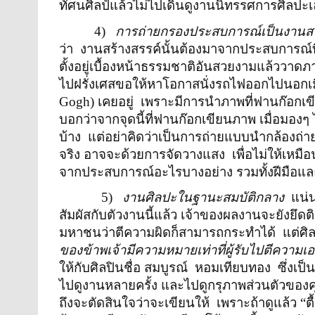
ทัศนศิลป์แล้วไม่ไปเดินดูงานนิทรรศการศิลปะเล
4)
การถ่ายกรองประสบการณ์เป็นงานสร
ว่า
งานสร้างสรรค์นั้นต้องมาจากประสบการณ์ที
ตั้งอยู่เบื้องหน้าธรรมชาติอันสวยงามแล้ววาดภ
ไปฝรั่งเศสขอให้หาโอกาสนั่งรถไฟออกไปนอกเม
Gogh
) เคยอยู่
เพราะมีการนำภาพที่ฟานก๊อกเข
บอกว่าจากจุดนี้ที่ฟานก๊อกเขียนภาพ เมื่อมอง
บ้าง
แต่อย่าคิดว่าเป็นการถ่ายแบบนำกล้องถ่า
จริง อาจจะด้วยการจัดวางแสง
เพื่อไม่ให้เหม
จากประสบการณ์อะไรบางอย่าง รวมทั้งฝีมือและ
5)
งานศิลปะในฐานะสมบัติกลาง
แน่น
สัมผัสกับตัวงานนี้แล้ว เจ้าของผลงานจะยัง
มหาชนว่าตีความผิดก็สามารถกระทำได้
แต่ศิ
ของข้าพเจ้ามีความหมายเท่าที่ผู้รับไปตีความเ
ให้กับศิลปินชื่อ สมบูรณ์
หอมเทียบทอง
ซึ่งเป
ไปดูงานหลายครั้ง และไปดูกรุภาพส่วนตัวของคุณส
ถึงจะตัดสินใจว่าจะเขียนให้
เพราะถ้าดูแล้ว “ตื