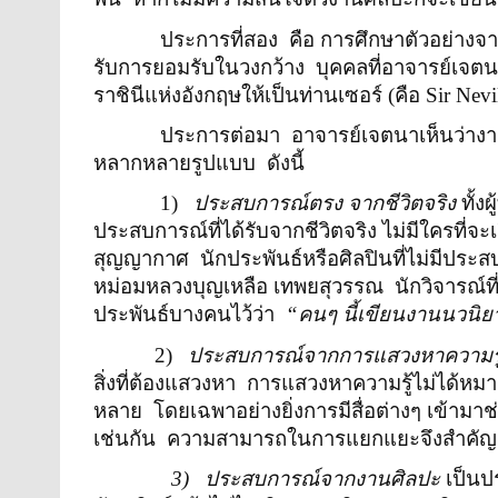
ประการที่สอง
คือ การศึกษาตัวอย่างจาก
รับการยอมรับในวงกว้าง
บุคคลที่อาจารย์เจต
ราชินีแห่งอังกฤษให้เป็นท่านเซอร์ (คือ
Sir Nevi
ประการต่อมา
อาจารย์เจตนาเห็นว่าง
หลากหลายรูปแบบ
ดังนี้
1)
ประสบการณ์ตรง จากชีวิตจริง
ทั้ง
ประสบการณ์ที่ได้รับจากชีวิตจริง ไม่มีใครที
สุญญากาศ
นักประพันธ์หรือศิลปินที่ไม่มีประส
หม่อมหลวงบุญเหลือ เทพยสุวรรณ
นักวิจารณ์ที
ประพันธ์บางคนไว้ว่า
“คนๆ นี้เขียนงานนวนิ
2)
ประสบการณ์จากการแสวงหาความรู
สิ่งที่ต้องแสวงหา
การแสวงหาความรู้ไม่ได้หมายค
หลาย
โดยเฉพาอย่างยิ่งการมีสื่อต่างๆ เข้ามาช
เช่นกัน
ความสามารถในการแยกแยะจึงสำคัญม
3)
ประสบการณ์จากงานศิลปะ
เป็นปร