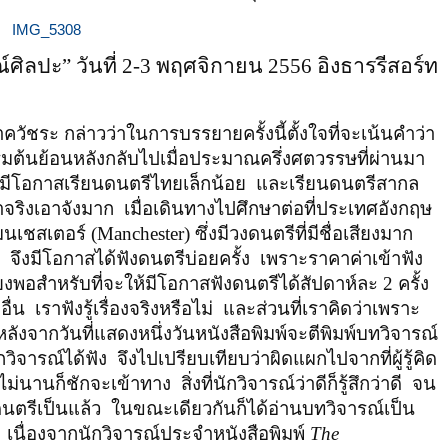
ศิลปะ” วันที่
2-3
พฤศจิกายน
2556
อิงธารรีสอร์ท
 กล่าวว่าในการบรรยายครั้งนี้ตั้งใจที่จะเน้นคำว่า
ต้นย้อนหลังกลับไปเมื่อประมาณครึ่งศตวรรษที่ผ่านมา
ะมีโอกาสเรียนดนตรีไทยเล็กน้อย
และเรียนดนตรีสากล
อาจริงเอาจังมาก
เมื่อเดินทางไปศึกษาต่อที่ประเทศอังกฤษ
แมนเชสเตอร์ (
Manchester
) ซึ่งมีวงดนตรีที่มีชื่อเสียงมาก
ษ
จึงมีโอกาสได้ฟังดนตรีบ่อยครั้ง
เพราะราคาค่าเข้าฟัง
พียงพอสำหรับที่จะให้มีโอกาสฟังดนตรีได้สัปดาห์ละ 2 ครั้ง
อื่น
เราฟังรู้เรื่องจริงหรือไม่
และส่วนที่เราคิดว่าเพราะ
หลังจากวันที่แสดงหนึ่งวันหนังสือพิมพ์จะตีพิมพ์บทวิจารณ์
วิจารณ์ได้ฟัง
จึงไปเปรียบเทียบว่าผิดแผกไปจากที่ผู้รู้คิด
าไม่นานก็ชักจะเข้าทาง
สิ่งที่นักวิจารณ์ว่าดีก็รู้สึกว่าดี
จน
งดนตรีเป็นแล้ว
ในขณะเดียวกันก็ได้อ่านบทวิจารณ์เป็น
เนื่องจากนักวิจารณ์ประจำหนังสือพิมพ์
The