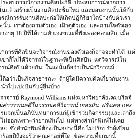
ประสบการณ์จากงานศิลปะก็ดี
ประสบการณ์จากการ
้นแล้วสร้างเป็นงานศิลปะชิ้นใหม่ และมอบงานนั้นให้กับ
ณ์การรับงานศิลปะก่อให้เกิดปฏิกิริยาใดบ้างกับตัวเรา
ะนั้น
เราต้องถามตัวเอง
เฝ้าดูตัวเอง
และถามใจตัวเอง
าอายุ 18 ปีที่ได้ถามตัวเองขณะที่ฟังเพลงคลาสสิก
เมื่อ
บ
”
การที่ศิลปินจะวิจารณ์งานของตัวเองก็อาจจะทำได้
แต่
เขาก็ไม่ได้วิจารณ์ในฐานะที่เป็นศิลปิน
แต่วิจารณ์ใน
ารณ์ศิลปินด้วยกัน
ในแง่นั้นถือว่าเป็นนักวิจารณ์
นี้ถือว่าเป็นกิจสาธารณะ
ถ้าผู้ใดมีความคิดเกี่ยวกับงาน
ะนำไปแบ่งปันกับผู้อื่นบ้าง
าจารย์
Raymond Williams
แห่งมหาวิทยาลัยเคมบริดจ์
ค่าวรรณคดีในวรรณคดีวิจารณ์ เยอรมัน
ฝรั่งเศส และ
สารแจกเป็นอภินันทนาการแก่ผู้เข้าร่วมกิจกรรม)และเล่าถึง
ายไม่ออกเพราะว่ายากเกินไป
แต่ทางสำนักพิมพ์ไม่เคย
เลย
ซึ่งสำนักพิมพ์ต้องเป็นอย่างนี้คือ ไม่ปรักปรำผู้เขียน
อยปีถึงจะรู้ว่าคุณค่าอยู่ที่ใด
ข้อความที่ยกมานี้