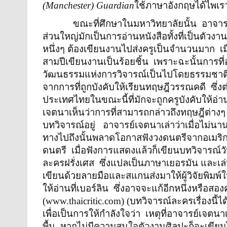
(Manchester) Guardian
ใช้ภาษาอังกฤษได้ไพเ
ขณะที่ศึกษาในมหาวิทยาลัยนั้น
อาจาร
ส่วนใหญ่มักเป็นการอ่านหนังสือทั้งที่เป็นต
หนึ่งๆ ต้องเขียนงานไปส่งครูเป็นจำนวนมาก
เ
สามปีเขียนงานเป็นร้อยชิ้น
เพราะฉะนั้นการที
วัฒนธรรมแห่งการวิจารณ์เป็นไปโดยธรรมชาต
จากการที่ถูกบังคับให้เรียนทฤษฎีวรรณคดี
ซึ่
ประเทศไทยในขณะนี้ที่มักจะถูกครูบังคับให้อ่
เจตนาเห็นว่าการที่สามารถกล่าวถึงทฤษฎีต่างๆ 
บทวิจารณ์อยู่
อาจารย์เจตนาเล่าว่าเมื่อไม่น
ทางไปถึงนั้นพลาดโอกาสฟังวงดนตรีจากอเมริกา
ดนตรี
เมื่อฟังการแสดงแล้วก็เขียนบทวิจารณ์วันร
ละครฝรั่งเศส
ซึ่งแปลเป็นภาษาเยอรมัน และเล่น
เขียนด้วยลายมือและสแกนส่งมาให้ผู้วิจัยพิมพ์ใ
ให้อ่านที่เบอร์ลิน
ซึ่งอาจจะแก้อีกหนึ่งหรือสองค
(
www.thaicritic.com
) (บทวิจารณ์ละครเรื่องนี
เพื่อเป็นการให้กำลังใจว่า
เหตุที่อาจารย์เจตน
พื้น
หากไม่มีความสนใจตัวงานศิลปะก็จะเขียนไ