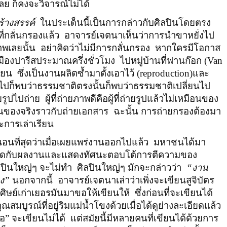
ย ก็คงจะวิจารณ์ไม่ได้
้างสรรค์
ในประเด็นนี้เป็นการกล่าวกับศิลปินโดยตรง
่กลั่นกรองแล้ว
อาจารย์เจตนาเห็นว่าการนำขาหยั่งไป
าพเลยนั้น
อย่าคิดว่าไม่มีการกลั่นกรอง
หากใครมีโอกาส
ืองปารีสประมาณครึ่งชั่วโมง
ไปหมู่บ้านที่ฟานก๊อก (
Van
ียน
ซึ่งเป็นงานผลิตซ้ำมาตั้งเอาไว้ (
reproduction
)และ
ๆ ไปก็พบว่าธรรมชาติตรงนั้นก็พบว่าธรรมชาติเปลี่ยนไป
ยรูปไปถ่าย
ผู้ที่ถ่ายภาพดีคือผู้ที่ถ่ายรูปแล้วไม่เหมือนของ
ือนของจริงราวกับถ่ายเอกสาร
ฉะนั้น การถ่ายกรองต้องมา
การเล่าเรียน
อนที่สุดว่าเมื่อเผยแพร่งานออกไปแล้ว
มหาชนได้มา
ยึดติดกับผลงานและแสดงทัศนะตอบโต้การตีความของ
ลปินใหญ่ๆ จะไม่ทำ
ศิลปินใหญ่ๆ มักจะกล่าวว่า
“งาน
อง”
นอกจากนี้
อาจารย์เจตนาเล่าว่าเพิ่งจะเขียนสูจิบัตร
็นศิษย์เก่าเยอรมันมาขอให้เขียนให้
ซึ่งก่อนที่จะเขียนได้
มบูรณ์ที่อยู่ริมแม่น้ำโขงด้วยเมื่อได้ดูย่างละเอียดแล้ว
้อ” จะเขียนไม่ได้
แต่สมัยนี้มีหลายคนที่เขียนได้ด้วยการ