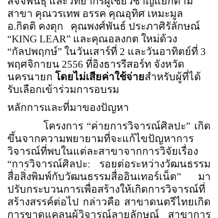
สัจจพันธุ์ และวิทยากรผู้เชี่ยวชาญแยกตาม
สาขา คุณวรเทพ อรรค คุณอุทิศ เหมะมูล
อ.กิตติ คงตุก
คุณพงศ์พันธ์ ประภาศิรัลักษณ์
“KING LEAR”
และคุณอลงกต ใหม่ด้วง
“กัลปพฤกษ์” ในวันเสาร์ที่
2
และวันอาทิตย์ที่
3
พฤศจิกายน
2556
ที่อิงธารรีสอร์ท จังหวัด
นครนายก
โดยไม่เสียค่าใช้จ่าย
สำหรับผู้ที่ได้
รับเลือกเข้าร่วมการอบรม
หลักการและที่มาของปัญหา
โครงการ
“
ค่ายการวิจารณ์ศิลปะ
”
เกิด
ขึ้นจากความพยายามที่จะแก้ไขปัญหาการ
วิจารณ์ที่พบในแต่ละสาขาจากการวิจัยเรื่อง
“
การวิจารณ์ศิลปะ
:
รอยต่อระหว่างวัฒนธรรม
สื่อสิ่งพิมพ์กับวัฒนธรรมสื่ออินเทอร์เน็ต” มา
ปรับกระบวนการเพื่อสร้างให้เกิดการวิจารณ์ที่
สร้างสรรค์ต่อไป กล่าวคือ สาขาดนตรีไทยเกิด
การขาดแคลนผู้วิจารณ์ลายลักษณ์ สาขาการ