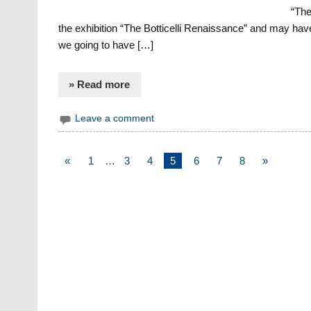
“The
the exhibition “The Botticelli Renaissance” and may have t
we going to have […]
» Read more
Leave a comment
«
1
…
3
4
5
6
7
8
»