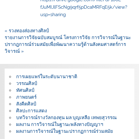
fJuMIJlFScNg9qrf5pDcaMRFqE5k/view?
usp=sharing
แนะแนว
« รวงทองส่องทางศิลป์
เรื่อง
รายงานการวิจัยฉบับสมบูรณ์ โครงการวิจัย การวิจารณ์ในฐานะ
ปรากฎการณ์ร่วมสมัยเพื่อพัฒนาความรู้ด้านสังคมศาสตร์การ
วิจารณ์ »
การเผยแพร่ในระดับนานาชาติ
วรรณศิลป์
ทัศนศิลป์
ภาพยนตร์
สังคีตศิลป์
ศิลปะการแสดง
บทวิจารณ์รางวัลกองทุน มล.บุญเหลือ เทพยสุวรรณ
ผลงาน การวิจารณ์ในฐานะพลังทางปัญญาฯ
ผลงานการวิจารณ์ในฐานะปรากฏการณ์ร่วมสมัย