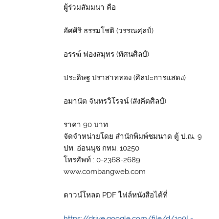
ผู้ร่วมสัมมนา คือ
อัศศิริ ธรรมโชติ (วรรณศฺลป์)
อรรฆ์ ฟองสมุทร (ทัศนศิลป์)
ประดิษฐ ปราสาททอง (ศิลปะการแสดง)
อมานัต จันทรวิโรจน์ (สังคีตศิลป์)
ราคา 90 บาท
จัดจำหน่ายโดย สำนักพิมพ์ชมนาด ตู้ ป.ณ. 9
ปท. อ่อนนุช กทม. 10250
โทรศัพท์ : 0-2368-2689
www.combangweb.com
ดาวน์โหลด PDF ไฟล์หนังสือได้ที่
https://drive.google.com/file/d/1o0L-