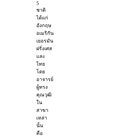
5
ชาติ
ได้แก่
อังกฤษ
อเมริกัน
เยอรมัน
ฝรั่งเศส
และ
ไทย
โดย
อาจารย์
ผู้ทรง
คุณวุฒิ
ใน
สาขา
เหล่า
นั้น
คือ