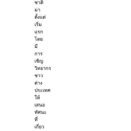
ชาติ
มา
ตั้งแต่
เริ่ม
แรก
โดย
มี
การ
เชิญ
วิทยากร
ชาว
ต่าง
ประเทศ
ให้
เสนอ
ทัศนะ
ที่
เกี่ยว