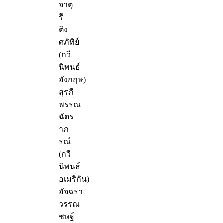
จาตุ
รี
ติง
ศภัทิย์
(กวี
นิพนธ์
อังกฤษ)
สุรภี
พรรณ
ฉัตร
าภ
รณ์
(กวี
นิพนธ์
อเมริกัน)
อัจฉรา
วรรณ
ชษฐ์