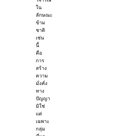
ใน
ลักษณะ
ข้าม
ชาติ
เช่น
นี้
คือ
การ
สร้าง
ความ
มั่งคั่ง
ทาง
ปัญญา
มิใช่
แต่
เฉพาะ
กลุ่ม