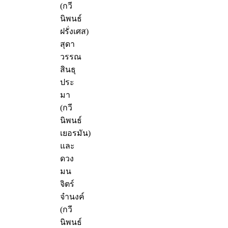
(กวี
นิพนธ์
ฝรั่งเศส)
สุดา
วรรณ
สินธุ
ประ
มา
(กวี
นิพนธ์
เยอรมัน)
และ
ดวง
มน
จิตร์
จำนงค์
(กวี
นิพนธ์