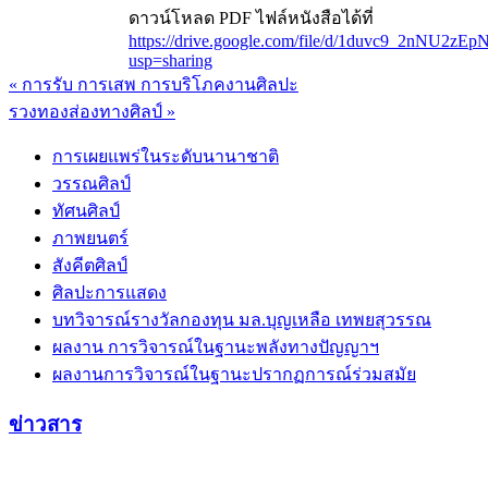
ดาวน์โหลด PDF ไฟล์หนังสือได้ที่
https://drive.google.com/file/d/1duvc9_2nNU
usp=sharing
« การรับ การเสพ การบริโภคงานศิลปะ
แนะแนว
รวงทองส่องทางศิลป์ »
เรื่อง
การเผยแพร่ในระดับนานาชาติ
วรรณศิลป์
ทัศนศิลป์
ภาพยนตร์
สังคีตศิลป์
ศิลปะการแสดง
บทวิจารณ์รางวัลกองทุน มล.บุญเหลือ เทพยสุวรรณ
ผลงาน การวิจารณ์ในฐานะพลังทางปัญญาฯ
ผลงานการวิจารณ์ในฐานะปรากฏการณ์ร่วมสมัย
ข่าวสาร