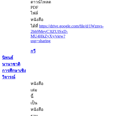
ดาวน์โหลด
PDF
ไฟล์
หนังสือ
ได้ที่
https://drive.google.com/file/d/1Wznvs-
2bh9MevC3lZUlSxD-
MU4HkZyXy/view?
usp=sharing
กวี
นิพนธ์
นานาชาติ
การศึกษาเชิง
วิจารณ์
หนังสือ
เล่ม
นี้
เป็น
หนังสือ
รวม