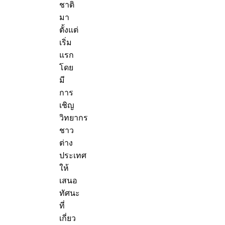
ชาติ
มา
ตั้งแต่
เริ่ม
แรก
โดย
มี
การ
เชิญ
วิทยากร
ชาว
ต่าง
ประเทศ
ให้
เสนอ
ทัศนะ
ที่
เกี่ยว