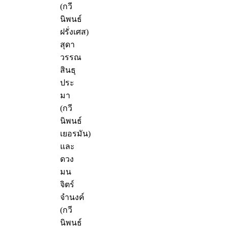
(กวี
นิพนธ์
ฝรั่งเศส)
สุดา
วรรณ
สินธุ
ประ
มา
(กวี
นิพนธ์
เยอรมัน)
และ
ดวง
มน
จิตร์
จำนงค์
(กวี
นิพนธ์