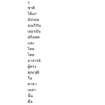
5
ชาติ
ได้แก่
อังกฤษ
อเมริกัน
เยอรมัน
ฝรั่งเศส
และ
ไทย
โดย
อาจารย์
ผู้ทรง
คุณวุฒิ
ใน
สาขา
เหล่า
นั้น
คือ