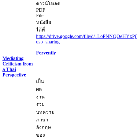
ดาวน์โหลด
PDF
File
หนังสือ
ได้ที่
https://drive.google.com/file/d/1LoPNNQOeHYxP
usp=sharing
Fervently
Mediating
Criticism from
a Thai
Perspective
เป็น
ผล
งาน
รวม
บทความ
ภาษา
อังกฤษ
ของ