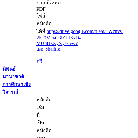
ดาวน์โหลด
PDF
ไฟล์
หนังสือ
ได้ที่
https://drive.google.com/file/d/1Wznvs-
2bh9MevC3lZUlSxD-
MU4HkZyXy/view?
usp=sharing
กวี
นิพนธ์
นานาชาติ
การศึกษาเชิง
วิจารณ์
หนังสือ
เล่ม
นี้
เป็น
หนังสือ