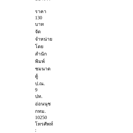
ราคา
130
บาท
จัด
จำหน่าย
โดย
สำนัก
พิมพ์
ชมนาด
ตู้
ป.ณ.
9
ปท.
อ่อนนุช
กทม.
10250
โทรศัพท์
: