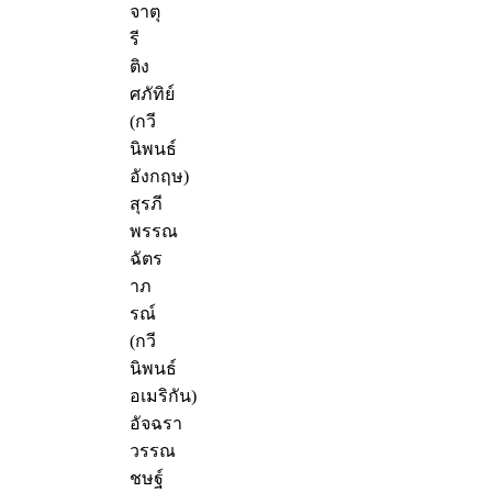
จาตุ
รี
ติง
ศภัทิย์
(กวี
นิพนธ์
อังกฤษ)
สุรภี
พรรณ
ฉัตร
าภ
รณ์
(กวี
นิพนธ์
อเมริกัน)
อัจฉรา
วรรณ
ชษฐ์